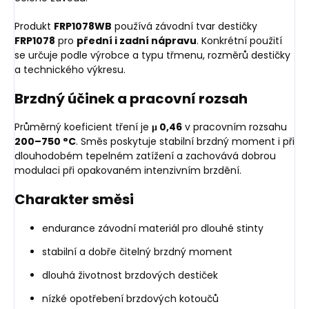
Produkt
FRP1078WB
používá závodní tvar destičky
FRP1078
pro
přední i zadní nápravu
. Konkrétní použití
se určuje podle výrobce a typu třmenu, rozměrů destičky
a technického výkresu.
Brzdný účinek a pracovní rozsah
Průměrný koeficient tření je
μ 0,46
v pracovním rozsahu
200–750 °C
. Směs poskytuje stabilní brzdný moment i při
dlouhodobém tepelném zatížení a zachovává dobrou
modulaci při opakovaném intenzivním brzdění.
Charakter směsi
endurance závodní materiál pro dlouhé stinty
stabilní a dobře čitelný brzdný moment
dlouhá životnost brzdových destiček
nízké opotřebení brzdových kotoučů