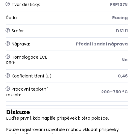
?
Tvar destičky
:
FRP1078
Řada
:
Racing
?
Směs
:
DS1.11
?
Náprava
:
Přední i zadní náprava
?
Homologace ECE
Ne
R90
:
?
Koeficient tření (μ)
:
0,46
?
Pracovní teplotní
200–750 °C
rozsah
:
Diskuze
Buďte první, kdo napíše příspěvek k této položce.
Pouze registrovaní uživatelé mohou vkládat příspěvky.