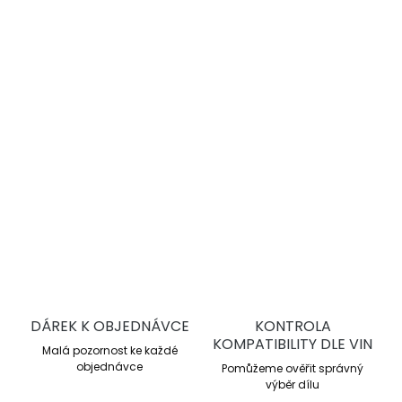
sportovní a závodní třmeny. Nabízejí stabilní brzdný
moment při dlouhodobém tepelném zatížení, dobrou
modulaci a vysokou životnost destiček i kotoučů.
Endurance závodní směs
Pracovní rozsah 200–750 °C
Průměrné μ 0,46
Tepelně předupravené WB
DETAILNÍ INFORMACE
ZEPTAT SE
DÁREK K OBJEDNÁVCE
KONTROLA
KOMPATIBILITY DLE VIN
Malá pozornost ke každé
objednávce
Pomůžeme ověřit správný
výběr dílu