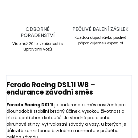
ODBORNÉ
PEČLIVÉ BALENÍ ZÁSILEK
PORADENSTVÍ
Každou objednávku pečlivě
připravujeme k expedici
Více než 20 let zkušeností s
úpravami vozů
Ferodo Racing DS1.11 WB –
endurance závodní směs
Ferodo Racing DS1.11
je endurance směs navržená pro
dlouhodobě stabilní brzdný účinek, vysokou životnost a
nízké opotřebení kotoučů. Je vhodná pro dlouhé
okruhové stinty, vytrvalostní závody a vozy, u kterých je
důležitá konzistence brzdného momentu v průběhu
celého závodu.