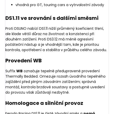
vhodná pro GT, touring cars a vytrvalostní závody
DS1.11 ve srovnání s dalšími směsmi
Proti DSUNO nabízí DS1.11 nižší průměrný koeficient tření,
ale klade větší důraz na životnost a konzistenci při
dlouhém zatížení. Proti DS3.12 má méně agresivní
počáteční nástup a je vhodnější tam, kde je prioritou
kontrola, opotřebení a stabilita v průběhu celého závodu.
Provedení WB
Suffix
WB
označuje tepelně předupravené provedení
Thermally Bedded. Omezuje rozsah úvodního tepelného
zajíždění před plným závodním zatížením; správná
montáž, kontrola brzdové soustavy a postupné uvedení
do provozu však zůstávají nezbytné.
Homologace a silniční provoz
Ferodo Racing DS1.11 je čistě závodní směs a
nemá