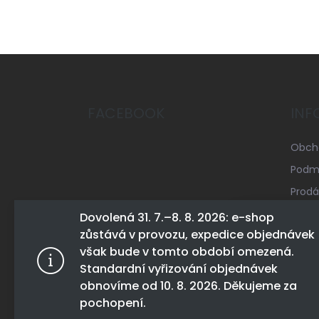
Z
á
p
a
FACEBOOK
INF
t
í
Obch
Podmí
Prodá
Mapa 
Dovolená 31. 7.–8. 8. 2026: e-shop
zůstává v provozu, expedice objednávek
Konta
Tento web 
však bude v tomto období omezená.
tohoto webu
Standardní vyřizování objednávek
Více infor
obnovíme od 10. 8. 2026. Děkujeme za
pochopení.
Nastav
Copyright 2026
Track Day Shop
. Všechna práva 