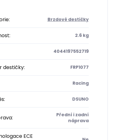
orie
:
Brzdové destičky
ost
:
2.6 kg
4044197552719
 destičky
:
FRP1077
Racing
ěs
:
DSUNO
Přední i zadní
rava
:
náprava
ologace ECE
Ne