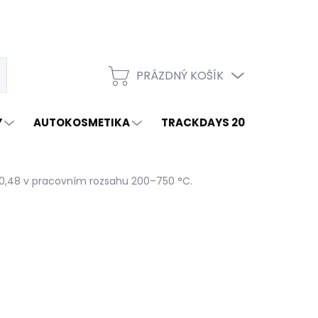
PRÁZDNÝ KOŠÍK
t
NÁKUPNÍ
KOŠÍK
Y
AUTOKOSMETIKA
TRACKDAYS 2026
ZNAČ
,48 v pracovním rozsahu 200–750 °C.