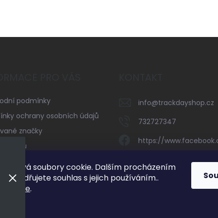
ORMACE PRO VÁS
KONTAKT
odní podmínky
info
@
trackdayshop.cz
nky ochrany osobních údajů
732727347
vané značky
https://www.facebook
serveru
trackdayshop
kty
používá soubory cookie. Dalším procházením
So
 vyjadřujete souhlas s jejich používáním..
732727347
mací
zde
.
ení
vyhrazena.