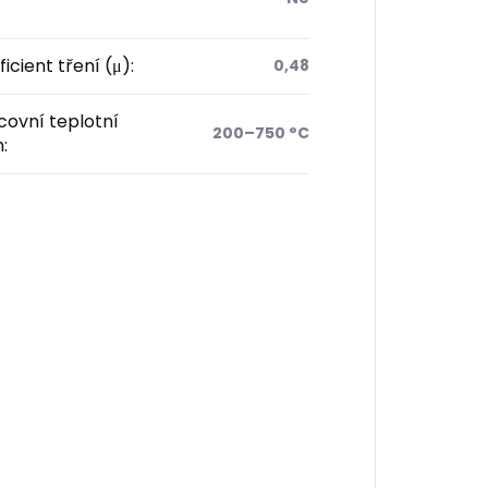
icient tření (μ)
:
0,48
ovní teplotní
200–750 °C
h
: