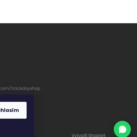
.com/trackdayshop
uhlasím
Vytvořil Shoptet