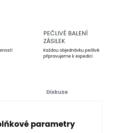
ZEPTAT SE
PEČLIVÉ BALENÍ
ZÁSILEK
šeností
Každou objednávku pečlivě
připravujeme k expedici
Diskuze
lňkové parametry