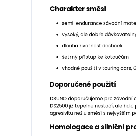
Charakter směsi
semi-endurance závodní materi
vysoký, ale dobře dávkovatel
dlouhá životnost destiček
šetrný přístup ke kotoučům
vhodné použití v touring cars, G
Doporučené použití
DSUNO doporučujeme pro závodní a i
DS2500 již tepelně nestačí, ale řid
agresivitu než u směsí s nejvyšším
Homologace a silniční pr