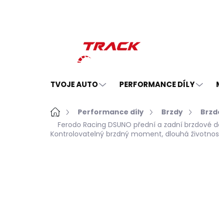
Přejít
na
obsah
TVOJE AUTO
PERFORMANCE DÍLY
Domů
Performance díly
Brzdy
Brzd
Ferodo Racing DSUNO přední a zadní brzdové d
Kontrolovatelný brzdný moment, dlouhá životnos
Neohodnoceno
Podrobnosti hodno