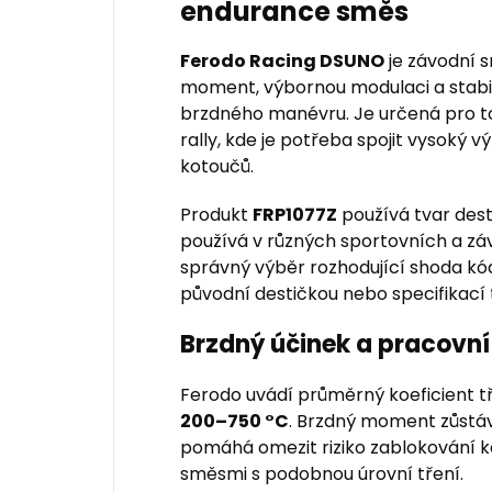
endurance směs
Ferodo Racing DSUNO
je závodní 
moment, výbornou modulaci a stabi
brzdného manévru. Je určená pro to
rally, kde je potřeba spojit vysoký v
kotoučů.
Produkt
FRP1077Z
používá tvar des
používá v různých sportovních a zá
správný výběr rozhodující shoda kód
původní destičkou nebo specifikací
Brzdný účinek a pracovní
Ferodo uvádí průměrný koeficient t
200–750 °C
. Brzdný moment zůstáv
pomáhá omezit riziko zablokování ko
směsmi s podobnou úrovní tření.