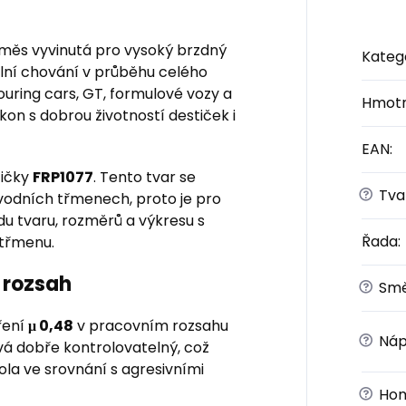
směs vyvinutá pro vysoký brzdný
Kateg
lní chování v průběhu celého
uring cars, GT, formulové vozy a
Hmotn
ýkon s dobrou životností destiček i
EAN
:
tičky
FRP1077
. Tento tvar se
?
Tvar
vodních třmenech, proto je pro
u tvaru, rozměrů a výkresu s
Řada
:
 třmenu.
 rozsah
?
Sm
ření
μ 0,48
v pracovním rozsahu
?
Náp
á dobře kontrolovatelný, což
la ve srovnání s agresivními
?
Hom