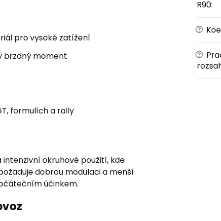
R90
:
?
Koef
ál pro vysoké zatížení
?
Prac
ný brzdný moment
rozsa
T, formulích a rally
ntenzivní okruhové použití, kde
ič požaduje dobrou modulaci a menší
 počátečním účinkem.
ovoz