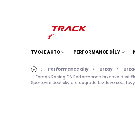
Přejít
na
obsah
TVOJE AUTO
PERFORMANCE DÍLY
Domů
Performance díly
Brzdy
Brzd
Ferodo Racing DS Performance brzdové destičky
Sportovní destičky pro upgrade brzdové soustav
Neohodnoceno
Podrobnosti hodno