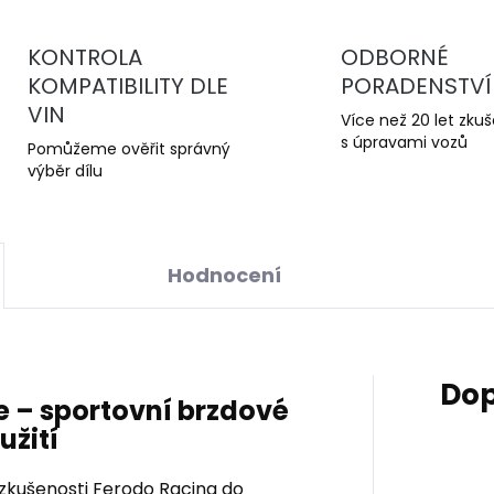
KONTROLA
ODBORNÉ
KOMPATIBILITY DLE
PORADENSTVÍ
VIN
Více než 20 let zku
s úpravami vozů
Pomůžeme ověřit správný
výběr dílu
Hodnocení
Dop
 – sportovní brzdové
užití
zkušenosti Ferodo Racing do