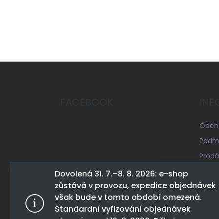
Z
á
p
a
FACEBOOK
INF
t
í
Obch
Podmí
Prodá
Mapa 
Dovolená 31. 7.–8. 8. 2026: e-shop
zůstává v provozu, expedice objednávek
Konta
Tento web 
však bude v tomto období omezená.
tohoto webu
Standardní vyřizování objednávek
Více infor