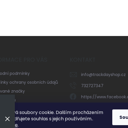
ORMACE PRO VÁS
KONTAKT
odní podmínky
info
@
trackdayshop.cz
nky ochrany osobních údajů
732727347
vané značky
https://www.facebook
serveru
trackdayshop
kty
používá soubory cookie. Dalším procházením
So
 vyjadřujete souhlas s jejich používáním..
732727347
mací
zde
.