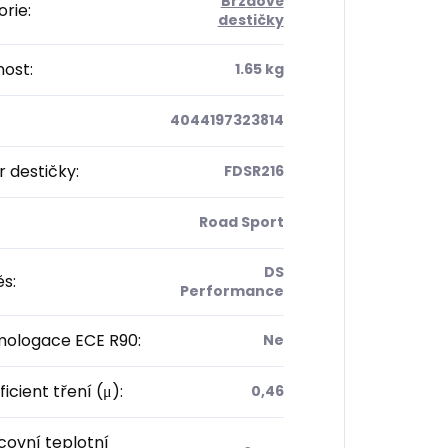
Brzdové
orie
:
destičky
ost
:
1.65 kg
4044197323814
 destičky
:
FDSR216
Road Sport
DS
ěs
:
Performance
ologace ECE R90
:
Ne
icient tření (μ)
:
0,46
ovní teplotní