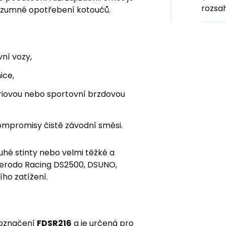
rozsa
ozumné opotřebení kotoučů.
ní vozy,
nice,
riovou nebo sportovní brzdovou
 kompromisy čistě závodní směsi.
uhé stinty nebo velmi těžké a
Ferodo Racing DS2500, DSUNO,
ího zatížení.
 označení
FDSR216
a je určená pro