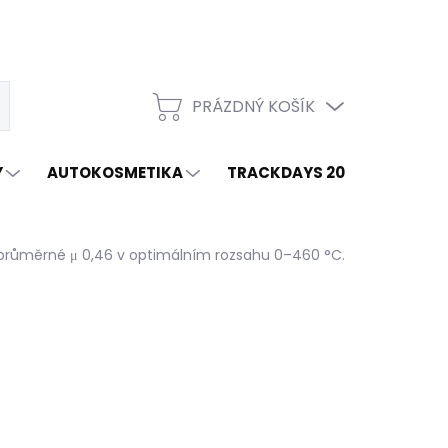
PRÁZDNÝ KOŠÍK
t
NÁKUPNÍ
KOŠÍK
Y
AUTOKOSMETIKA
TRACKDAYS 2026
ZNAČ
růměrné μ 0,46 v optimálním rozsahu 0–460 °C.