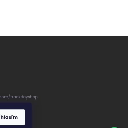
.com/trackdayshop
uhlasím