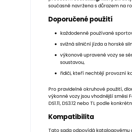
současně navržena s důrazem na r
Doporučené použití
každodenně používané sportov
svižná silniční jízda a horské sil
výkonově upravené vozy se sé
soustavou,
řidiči, kteří nechtějí provozní
Pro pravidelné okruhové použití, dlo
výkonné vozy jsou vhodnější směsi 
DS1.11, DS3.12 nebo TL podle konkrétn
Kompatibilita
Tato sada odpovídá katalogovému