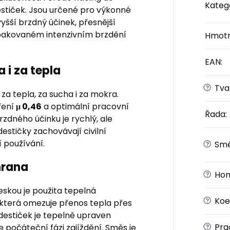
Kateg
estiček. Jsou určené pro výkonné
 vyšší brzdný účinek, přesnější
 opakovaném intenzivním brzdění
Hmotn
EAN
:
 i za tepla
?
Tvar
za tepla, za sucha i za mokra.
ření
μ 0,46
a optimální pracovní
Řada
:
rzdného účinku je rychlý, ale
estičky zachovávají civilní
 používání.
?
Sm
hrana
?
Hom
skou je použita tepelná
?
Koef
 která omezuje přenos tepla přes
destiček je tepelně upraven
?
Prac
je počáteční fázi zajíždění. Směs je