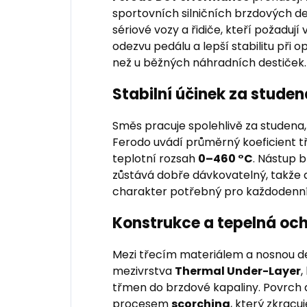
sportovních silničních brzdových d
sériové vozy a řidiče, kteří požadují
odezvu pedálu a lepší stabilitu při
než u běžných náhradních destiček.
Stabilní účinek za studena
Směs pracuje spolehlivě za studena, 
Ferodo uvádí průměrný koeficient t
teplotní rozsah
0–460 °C
. Nástup b
zůstává dobře dávkovatelný, takže d
charakter potřebný pro každodenní
Konstrukce a tepelná oc
Mezi třecím materiálem a nosnou de
mezivrstva
Thermal Under-Layer
,
třmen do brzdové kapaliny. Povrch 
procesem
scorching
, který zkracu