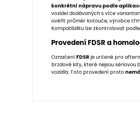
konkrétní nápravu podle aplikac
vozidel dodávaných s více variant
ověřit průměr kotouče, výrobce tř
Kompatibilitu lze zkontrolovat podle
Provedení FDSR a homol
Označení
FDSR
je určené pro after
brzdové kity, které nejsou sériovou
vozidla. Toto provedení proto
nemá