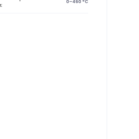
0–460 °C
h
: