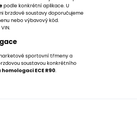
e
podle konkrétní aplikace. U
ami brzdové soustavy doporučujeme
menu nebo výbavový kód.
 VIN.
ogace
marketové sportovní třmeny a
 brzdovou soustavou konkrétního
 homologaci ECE R90
.