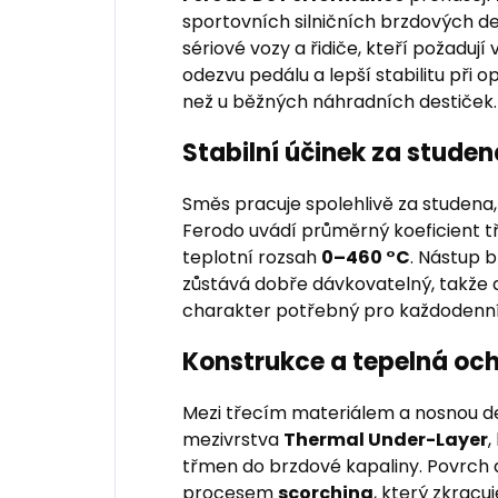
sportovních silničních brzdových d
sériové vozy a řidiče, kteří požadují
odezvu pedálu a lepší stabilitu při
než u běžných náhradních destiček.
Stabilní účinek za studena
Směs pracuje spolehlivě za studena, 
Ferodo uvádí průměrný koeficient t
teplotní rozsah
0–460 °C
. Nástup b
zůstává dobře dávkovatelný, takže d
charakter potřebný pro každodenní
Konstrukce a tepelná oc
Mezi třecím materiálem a nosnou de
mezivrstva
Thermal Under-Layer
,
třmen do brzdové kapaliny. Povrch 
procesem
scorching
, který zkracu