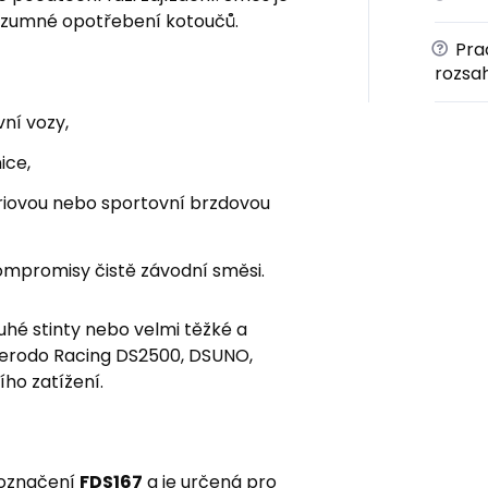
ozumné opotřebení kotoučů.
?
Prac
rozsa
ní vozy,
nice,
riovou nebo sportovní brzdovou
 kompromisy čistě závodní směsi.
uhé stinty nebo velmi těžké a
Ferodo Racing DS2500, DSUNO,
ího zatížení.
 označení
FDS167
a je určená pro