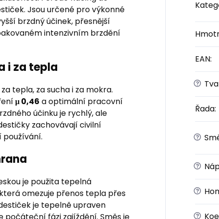
Kateg
estiček. Jsou určené pro výkonné
 vyšší brzdný účinek, přesnější
 opakovaném intenzivním brzdění
Hmotn
EAN
:
 i za tepla
?
Tvar
za tepla, za sucha i za mokra.
ření
μ 0,46
a optimální pracovní
Řada
:
rzdného účinku je rychlý, ale
estičky zachovávají civilní
 používání.
?
Sm
hrana
?
Náp
skou je použita tepelná
?
Hom
 která omezuje přenos tepla přes
destiček je tepelně upraven
?
Koef
je počáteční fázi zajíždění. Směs je