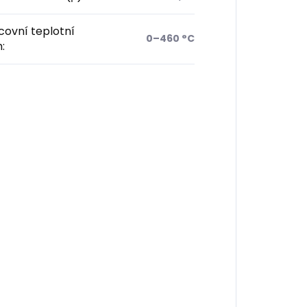
ovní teplotní
0–460 °C
h
: