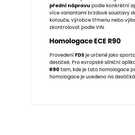
přední nápravu
podle konkrétní ap
více variantami brzdové soustavy 
kotouče, výrobce třmenu nebo výbav
zkontrolovat podle VIN.
Homologace ECE R90
Provedení
FDS
je určené jako sport
destiček. Pro evropské silniční apl
R90
tam, kde je tato homologace pr
homologace je uvedeno na destičká