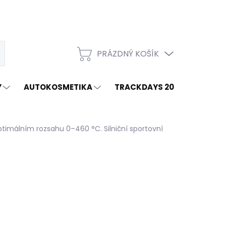
PRÁZDNÝ KOŠÍK
t
NÁKUPNÍ
KOŠÍK
Y
AUTOKOSMETIKA
TRACKDAYS 2026
ZNAČ
imálním rozsahu 0–460 °C. Silniční sportovní