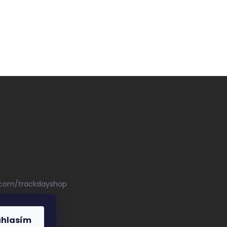
.com/trackdayshop
uhlasím