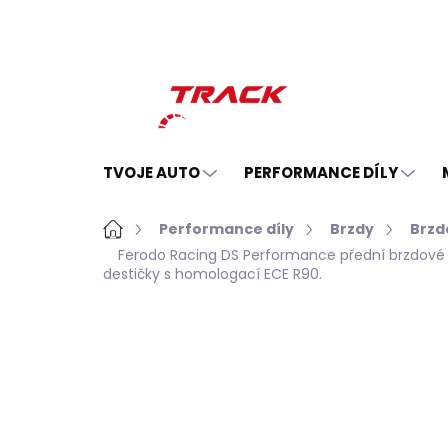
Přejít
na
obsah
TVOJE AUTO
PERFORMANCE DÍLY
Domů
Performance díly
Brzdy
Brzd
Ferodo Racing DS Performance přední brzdové 
destičky s homologací ECE R90.
Neohodnoceno
Podrobnosti hodno