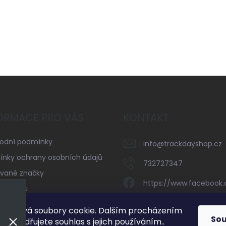
ORMACE PRO VÁS
KONTAKT
odní podmínky
info
@
trackdayshop.cz
nky ochrany osobních údajů
732727347
vané značky
https://www.facebook
serveru
trackdayshop
kty
používá soubory cookie. Dalším procházením
So
 vyjadřujete souhlas s jejich používáním..
732727347