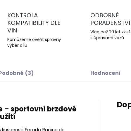
KONTROLA
ODBORNÉ
KOMPATIBILITY DLE
PORADENSTVÍ
VIN
Více než 20 let zku
s úpravami vozů
Pomůžeme ověřit správný
výběr dílu
Podobné (3)
Hodnocení
Dop
 – sportovní brzdové
užití
zkušenosti Ferodo Racing do