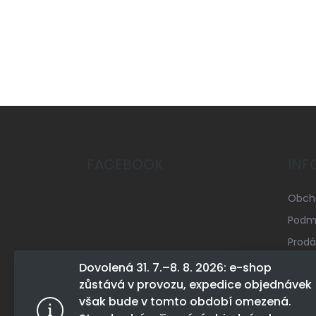
Z
á
p
a
FACEBOOK
INF
t
í
Obch
Podmí
Prodá
Mapa 
Dovolená 31. 7.–8. 8. 2026: e-shop
zůstává v provozu, expedice objednávek
Konta
Tento web 
však bude v tomto období omezená.
tohoto webu