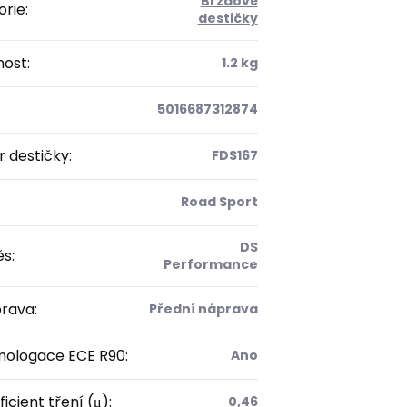
Brzdové
orie
:
destičky
ost
:
1.2 kg
5016687312874
 destičky
:
FDS167
Road Sport
DS
ěs
:
Performance
rava
:
Přední náprava
ologace ECE R90
:
Ano
icient tření (μ)
:
0,46