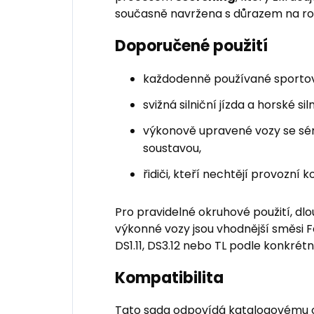
současně navržena s důrazem na r
Doporučené použití
každodenně používané sportov
svižná silniční jízda a horské sil
výkonově upravené vozy se sé
soustavou,
řidiči, kteří nechtějí provozní
Pro pravidelné okruhové použití, dlo
výkonné vozy jsou vhodnější směsi 
DS1.11, DS3.12 nebo TL podle konkrétn
Kompatibilita
Tato sada odpovídá katalogovému