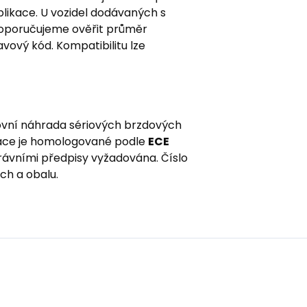
likace. U vozidel dodávaných s
doporučujeme ověřit průměr
ový kód. Kompatibilitu lze
ovní náhrada sériových brzdových
ikace je homologované podle
ECE
ávními předpisy vyžadována. Číslo
ch a obalu.