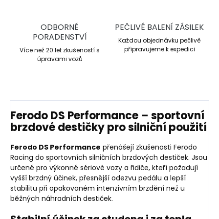
ODBORNÉ
PEČLIVÉ BALENÍ ZÁSILEK
PORADENSTVÍ
Každou objednávku pečlivě
připravujeme k expedici
Více než 20 let zkušeností s
úpravami vozů
Ferodo DS Performance – sportovní
brzdové destičky pro silniční použití
Ferodo DS Performance
přenášejí zkušenosti Ferodo
Racing do sportovních silničních brzdových destiček. Jsou
určené pro výkonné sériové vozy a řidiče, kteří požadují
vyšší brzdný účinek, přesnější odezvu pedálu a lepší
stabilitu při opakovaném intenzivním brzdění než u
běžných náhradních destiček.
Stabilní účinek za studena i za tepla