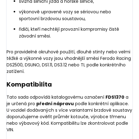
svižná silniční jízda a horské silnice,
výkonově upravené vozy se sériovou nebo
sportovní brzdovou soustavou,
řidiči, kteří nechtějí provozní kompromisy čistě
závodní směsi.
Pro pravidelné okruhové použití, dlouhé stinty nebo velmi
těžké a výkonné vozy jsou vhodnější směsi Ferodo Racing
DS2500, DSUNO, DS1.11, DS3.12 nebo TL podle konkrétního
zatížení.
Kompatibilita
Tato sada odpovídá katalogovému označení
FDS1370
a
je určená pro
přední nápravu
podle konkrétní aplikace.
U vozidel dodávaných s více variantami brzdové soustavy
doporučujeme ověřit průměr kotouče, výrobce třmenu
nebo výbavový kód. Kompatibilitu lze zkontrolovat podle
VIN.