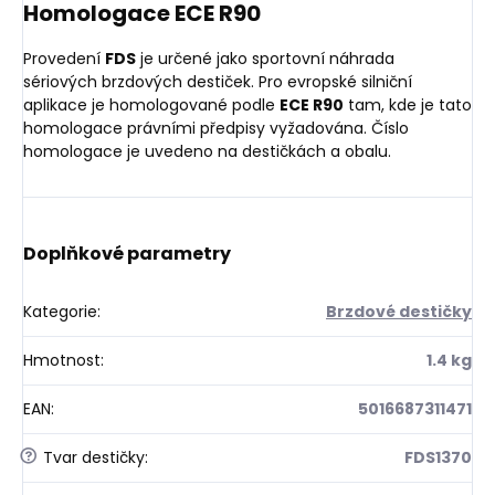
Homologace ECE R90
Provedení
FDS
je určené jako sportovní náhrada
sériových brzdových destiček. Pro evropské silniční
aplikace je homologované podle
ECE R90
tam, kde je tato
homologace právními předpisy vyžadována. Číslo
homologace je uvedeno na destičkách a obalu.
Doplňkové parametry
Kategorie
:
Brzdové destičky
Hmotnost
:
1.4 kg
EAN
:
5016687311471
?
Tvar destičky
:
FDS1370