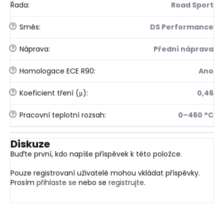
Řada
:
Road Sport
?
Směs
:
DS Performance
?
Náprava
:
Přední náprava
?
Homologace ECE R90
:
Ano
?
Koeficient tření (μ)
:
0,46
?
Pracovní teplotní rozsah
:
0–460 °C
Diskuze
Buďte první, kdo napíše příspěvek k této položce.
Pouze registrovaní uživatelé mohou vkládat příspěvky.
Prosím
přihlaste se
nebo se
registrujte
.