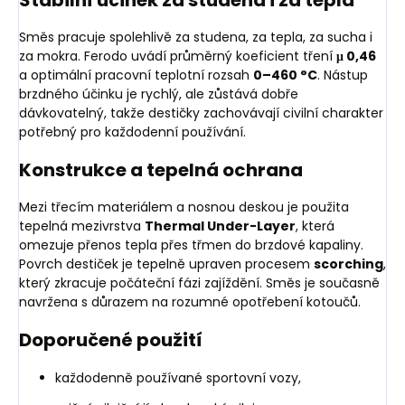
Směs pracuje spolehlivě za studena, za tepla, za sucha i
za mokra. Ferodo uvádí průměrný koeficient tření
μ 0,46
a optimální pracovní teplotní rozsah
0–460 °C
. Nástup
brzdného účinku je rychlý, ale zůstává dobře
dávkovatelný, takže destičky zachovávají civilní charakter
potřebný pro každodenní používání.
Konstrukce a tepelná ochrana
Mezi třecím materiálem a nosnou deskou je použita
tepelná mezivrstva
Thermal Under-Layer
, která
omezuje přenos tepla přes třmen do brzdové kapaliny.
Povrch destiček je tepelně upraven procesem
scorching
,
který zkracuje počáteční fázi zajíždění. Směs je současně
navržena s důrazem na rozumné opotřebení kotoučů.
Doporučené použití
každodenně používané sportovní vozy,