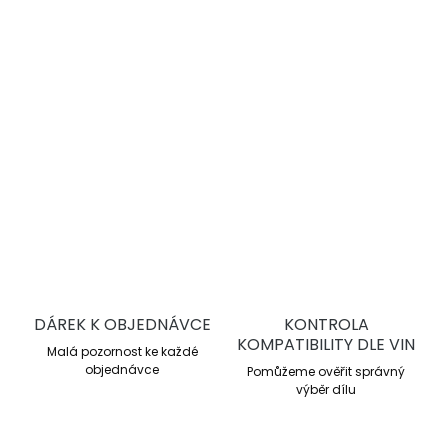
každodenní provoz.
Sportovní silniční použití
Optimální rozsah 0–460 °C
Průměrné μ 0,46
Homologace ECE R90
DETAILNÍ INFORMACE
ZEPTAT SE
DÁREK K OBJEDNÁVCE
KONTROLA
KOMPATIBILITY DLE VIN
Malá pozornost ke každé
objednávce
Pomůžeme ověřit správný
výběr dílu