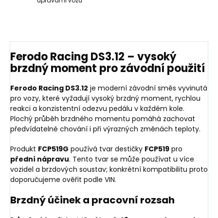
úpravami vozů
Ferodo Racing DS3.12 – vysoký
brzdný moment pro závodní použití
Ferodo Racing DS3.12
je moderní závodní směs vyvinutá
pro vozy, které vyžadují vysoký brzdný moment, rychlou
reakci a konzistentní odezvu pedálu v každém kole.
Plochý průběh brzdného momentu pomáhá zachovat
předvídatelné chování i při výrazných změnách teploty.
Produkt
FCP519G
používá tvar destičky
FCP519
pro
přední nápravu
. Tento tvar se může používat u více
vozidel a brzdových soustav; konkrétní kompatibilitu proto
doporučujeme ověřit podle VIN.
Brzdný účinek a pracovní rozsah