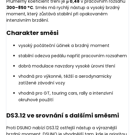
Průměrný koeficient tření je
μ 0,48
v pracovním rozsahu
300–850 °C
. Směs má rychlý nástup a vysoký brzdný
moment, který zůstává stabilní při opakovaném
intenzivním brzdění.
Charakter směsi
vysoký počáteční účinek a brzdný moment
stabilní odezva pedálu napříč pracovním rozsahem
dobrá modulace navzdory vysoké úrovni tření
vhodná pro výkonné, těžší a aerodynamicky
zatížené závodní vozy
vhodná pro GT, touring cars, rally a intenzivní
okruhové použití
DS3.12 ve srovnání s dalšími směsmi
Proti DSUNO nabízí DS3.12 ostřejší nástup a výraznější
brzdný moment. DSUNO je vhodnější tam, kde je prioritou