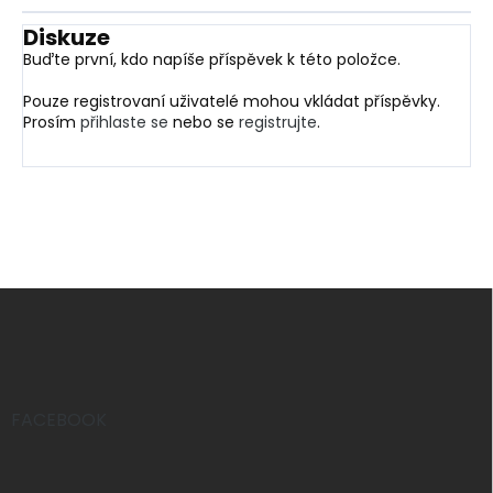
Diskuze
Buďte první, kdo napíše příspěvek k této položce.
Pouze registrovaní uživatelé mohou vkládat příspěvky.
Prosím
přihlaste se
nebo se
registrujte
.
Z
á
p
a
t
í
FACEBOOK