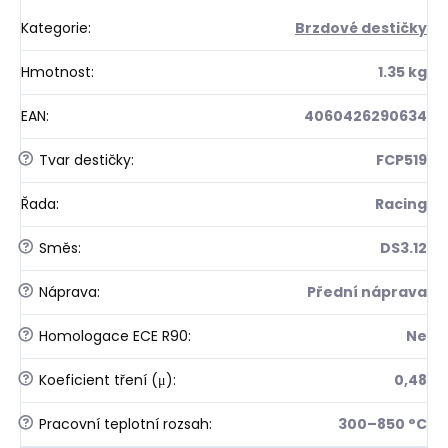
Kategorie
:
Brzdové destičky
Hmotnost
:
1.35 kg
EAN
:
4060426290634
?
Tvar destičky
:
FCP519
Řada
:
Racing
?
Směs
:
DS3.12
?
Náprava
:
Přední náprava
?
Homologace ECE R90
:
Ne
?
Koeficient tření (μ)
:
0,48
?
Pracovní teplotní rozsah
:
300–850 °C