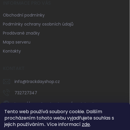
INFORMACE PRO VÁS
Obchodní podmínky
Podmínky ochrany osobních údajů
Prodávané značky
Mapa serveru
Kontakty
KONTAKT
info
@
trackdayshop.cz
732727347
https://www.facebook.com/trackdayshop
Tento web používá soubory cookie. Dalším
trackdayshop
procházením tohoto webu vyjadřujete souhlas s
jejich používáním.. Více informací
zde
.
732727347