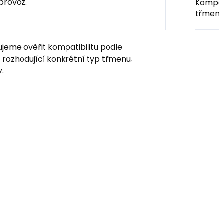
 provoz.
Kompa
třmen
jeme ověřit kompatibilitu podle
 rozhodující konkrétní typ třmenu,
.