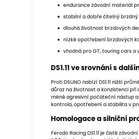
endurance závodní materiál pr
stabilní a dobře čitelný brzd
dlouhá životnost brzdových de
nízké opotřebení brzdových k
vhodná pro GT, touring cars a 
DS1.11 ve srovnání s dalš
Proti DSUNO nabízí DS1.11 nižší průmě
důraz na životnost a konzistenci při
méně agresivní počáteční nástup a j
kontrola, opotřebení a stabilita v 
Homologace a silniční pr
Ferodo Racing DS1.11 je čistě závodn