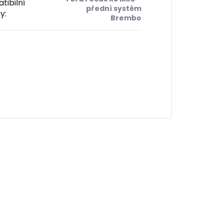
tibilní
přední systém
y
:
Brembo