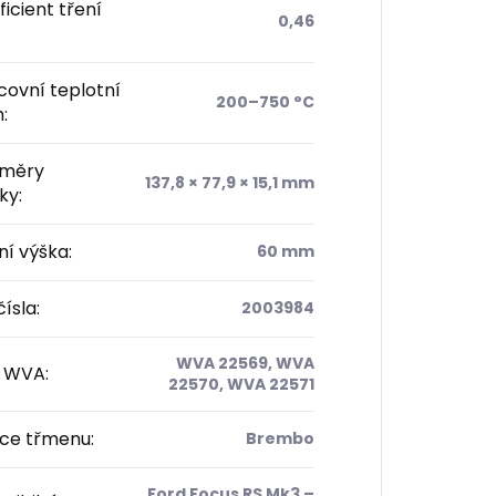
icient tření
0,46
ovní teplotní
200–750 °C
h
:
měry
137,8 × 77,9 × 15,1 mm
čky
:
ní výška
:
60 mm
ísla
:
2003984
WVA 22569, WVA
/ WVA
:
22570, WVA 22571
ce třmenu
:
Brembo
Ford Focus RS Mk3 –