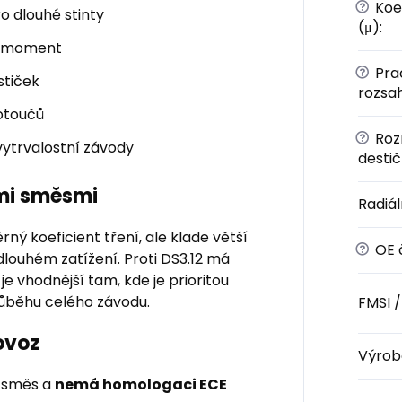
?
Koef
o dlouhé stinty
(μ)
:
ný moment
?
Prac
stiček
rozsa
otoučů
?
Roz
vytrvalostní závody
desti
ími směsmi
Radiál
rný koeficient tření, ale klade větší
?
OE č
 dlouhém zatížení. Proti DS3.12 má
e vhodnější tam, kde je prioritou
průběhu celého závodu.
FMSI 
ovoz
Výrob
í směs a
nemá homologaci ECE