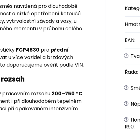
 směs navržená pro dlouhodobě
Kateg
otnost a nízké opotřebení kotoučů.
y, vytrvalostní závody a vozy, u
Hmotn
rzdného momentu v průběhu celého
EAN
:
estičky
FCP4830
pro
přední
?
Tvar
vat u více vozidel a brzdových
oto doporučujeme ověřit podle VIN.
Řada
:
 rozsah
?
Sm
 pracovním rozsahu
200–750 °C
.
ment i při dlouhodobém tepelném
?
Náp
aci při opakovaném intenzivním
?
Hom
R90
: