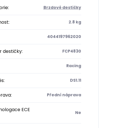
orie
:
Brzdové destičky
ost
:
2.8 kg
4044197962020
 destičky
:
FCP4830
Racing
ěs
:
DS1.11
rava
:
Přední náprava
ologace ECE
Ne