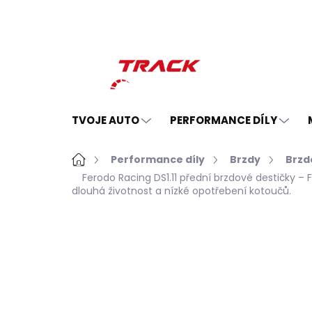
Přejít
na
obsah
TVOJE AUTO
PERFORMANCE DÍLY
Domů
Performance díly
Brzdy
Brzd
Ferodo Racing DS1.11 přední brzdové destičky 
dlouhá životnost a nízké opotřebení kotoučů.
Neohodnoceno
Podrobnosti hodno