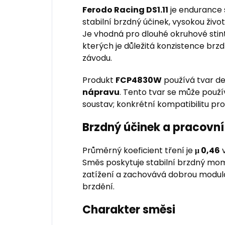
Ferodo Racing DS1.11
je endurance
stabilní brzdný účinek, vysokou živ
Je vhodná pro dlouhé okruhové stint
kterých je důležitá konzistence b
závodu.
Produkt
FCP4830W
používá tvar d
nápravu
. Tento tvar se může použí
soustav; konkrétní kompatibilitu pr
Brzdný účinek a pracovní
Průměrný koeficient tření je
μ 0,46
v
Směs poskytuje stabilní brzdný mo
zatížení a zachovává dobrou modul
brzdění.
Charakter směsi