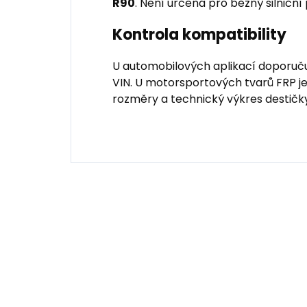
R90
. Není určená pro běžný silniční
Kontrola kompatibility
U automobilových aplikací doporuču
VIN. U motorsportových tvarů FRP je
rozměry a technický výkres destičky