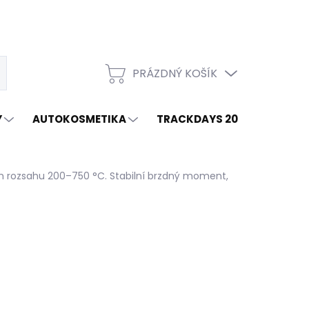
PRÁZDNÝ KOŠÍK
t
NÁKUPNÍ
KOŠÍK
Y
AUTOKOSMETIKA
TRACKDAYS 2026
ZNAČ
m rozsahu 200–750 °C. Stabilní brzdný moment,