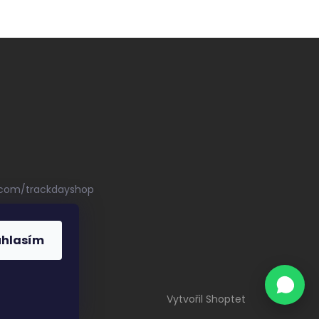
.com/trackdayshop
uhlasím
Vytvořil Shoptet