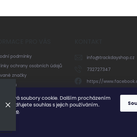
ORMACE PRO VÁS
KONTAKT
odní podmínky
info
@
trackdayshop.cz
nky ochrany osobních údajů
732727347
vané značky
https://www.facebook
serveru
trackdayshop
kty
používá soubory cookie. Dalším procházením
So
 vyjadřujete souhlas s jejich používáním..
732727347
mací
zde
.
ení
vyhrazena.