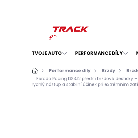
Přejít
na
obsah
TVOJE AUTO
PERFORMANCE DÍLY
Domů
Performance díly
Brzdy
Brzd
Ferodo Racing DS3.12 přední brzdové destičky 
rychlý nástup a stabilní účinek při extrémním zatí
Neohodnoceno
Podrobnosti hodno