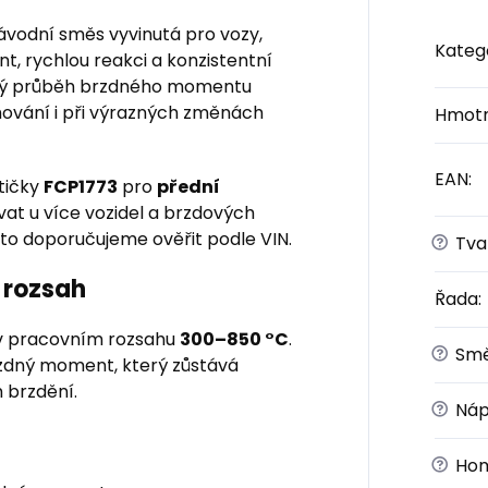
ávodní směs vyvinutá pro vozy,
Kateg
, rychlou reakci a konzistentní
chý průběh brzdného momentu
ování i při výrazných změnách
Hmotn
EAN
:
tičky
FCP1773
pro
přední
vat u více vozidel a brzdových
oto doporučujeme ověřit podle VIN.
?
Tvar
 rozsah
Řada
:
 pracovním rozsahu
300–850 °C
.
?
Sm
zdný moment, který zůstává
 brzdění.
?
Náp
?
Hom