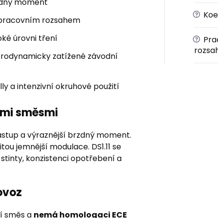
rzdný moment
?
Koef
č pracovním rozsahem
ké úrovni tření
?
Prac
rozsa
erodynamicky zatížené závodní
lly a intenzivní okruhové použití
šími směsmi
nástup a výraznější brzdný moment.
itou jemnější modulace. DS1.11 se
tinty, konzistenci opotřebení a
ovoz
ní směs a
nemá homologaci ECE