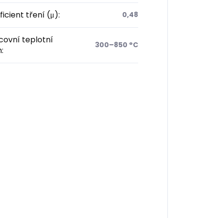
icient tření (μ)
:
0,48
ovní teplotní
300–850 °C
h
: