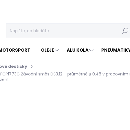
Hleda
MOTORSPORT
OLEJE
ALU KOLA
PNEUMATIK
ové destičky
– FCP1773G
Závodní směs DS3.12 – průměrné μ 0,48 v pracovním
žení.
cení
ZNAČKA:
FERODO RACING
9 165 Kč
/ ks
7 574 Kč bez DPH
Měrná
SKLADEM U DODAVATELE
cena: