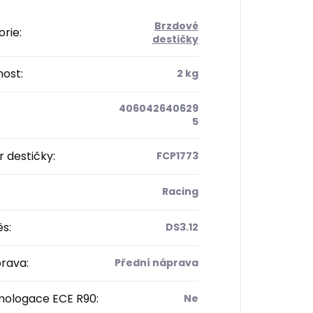
Brzdové
orie
:
destičky
ost
:
2 kg
406042640629
5
 destičky
:
FCP1773
Racing
ěs
:
DS3.12
rava
:
Přední náprava
ologace ECE R90
:
Ne