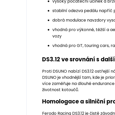
vysoký počáteční účinek a b
stabilní odezva pedálu napří
dobrá modulace navzdory vyso
vhodná pro výkonné, těžší a a
vozy
vhodná pro GT, touring cars, ra
DS3.12 ve srovnání s dal
Proti DSUNO nabízí DS3.12 ostřejší 
DSUNO je vhodnější tam, kde je prior
více zaměřuje na dlouhé endurance s
životnost kotoučů.
Homologace a silniční pr
Ferodo Racing DS3.12 je čistě závod