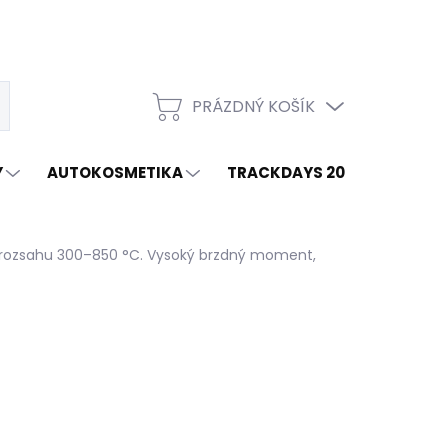
PRÁZDNÝ KOŠÍK
t
NÁKUPNÍ
KOŠÍK
Y
AUTOKOSMETIKA
TRACKDAYS 2026
ZNAČ
 rozsahu 300–850 °C. Vysoký brzdný moment,