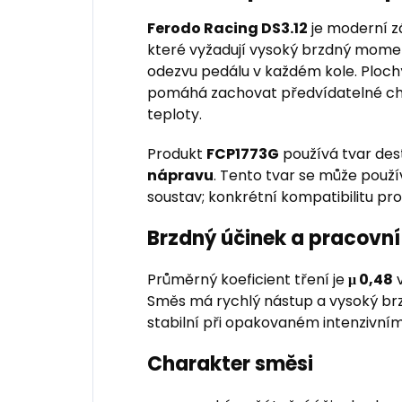
Ferodo Racing DS3.12
je moderní z
které vyžadují vysoký brzdný moment
odezvu pedálu v každém kole. Plo
pomáhá zachovat předvídatelné ch
teploty.
Produkt
FCP1773G
používá tvar des
nápravu
. Tento tvar se může použí
soustav; konkrétní kompatibilitu pr
Brzdný účinek a pracovní
Průměrný koeficient tření je
μ 0,48
v
Směs má rychlý nástup a vysoký br
stabilní při opakovaném intenzivním
Charakter směsi