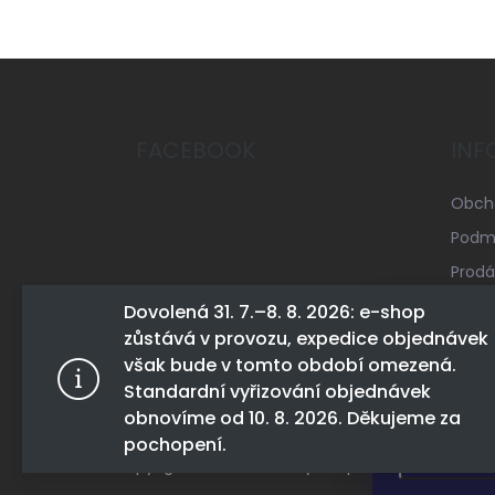
Z
á
p
a
FACEBOOK
INF
t
í
Obch
Podmí
Prodá
Mapa 
Dovolená 31. 7.–8. 8. 2026: e-shop
zůstává v provozu, expedice objednávek
Konta
Tento web 
však bude v tomto období omezená.
tohoto webu
Standardní vyřizování objednávek
Více infor
obnovíme od 10. 8. 2026. Děkujeme za
pochopení.
Nastav
Copyright 2026
Track Day Shop
. Všechna práva 