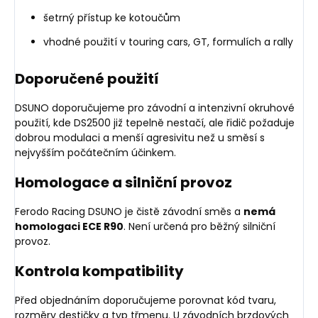
šetrný přístup ke kotoučům
vhodné použití v touring cars, GT, formulích a rally
Doporučené použití
DSUNO doporučujeme pro závodní a intenzivní okruhové
použití, kde DS2500 již tepelně nestačí, ale řidič požaduje
dobrou modulaci a menší agresivitu než u směsí s
nejvyšším počátečním účinkem.
Homologace a silniční provoz
Ferodo Racing DSUNO je čistě závodní směs a
nemá
homologaci ECE R90
. Není určená pro běžný silniční
provoz.
Kontrola kompatibility
Před objednáním doporučujeme porovnat kód tvaru,
rozměry destičky a typ třmenu. U závodních brzdových