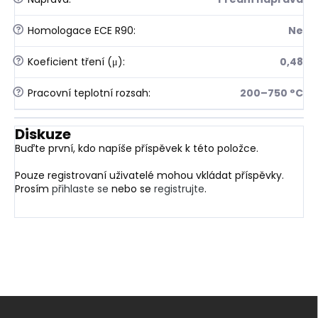
?
Homologace ECE R90
:
Ne
?
Koeficient tření (μ)
:
0,48
?
Pracovní teplotní rozsah
:
200–750 °C
Diskuze
Buďte první, kdo napíše příspěvek k této položce.
Pouze registrovaní uživatelé mohou vkládat příspěvky.
Prosím
přihlaste se
nebo se
registrujte
.
Z