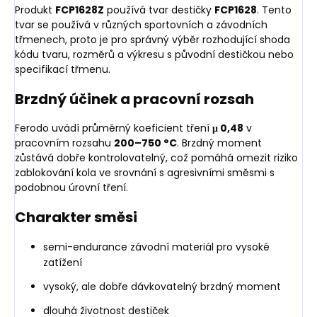
Produkt
FCP1628Z
používá tvar destičky
FCP1628
. Tento
tvar se používá v různých sportovních a závodních
třmenech, proto je pro správný výběr rozhodující shoda
kódu tvaru, rozměrů a výkresu s původní destičkou nebo
specifikací třmenu.
Brzdný účinek a pracovní rozsah
Ferodo uvádí průměrný koeficient tření
μ 0,48
v
pracovním rozsahu
200–750 °C
. Brzdný moment
zůstává dobře kontrolovatelný, což pomáhá omezit riziko
zablokování kola ve srovnání s agresivními směsmi s
podobnou úrovní tření.
Charakter směsi
semi-endurance závodní materiál pro vysoké
zatížení
vysoký, ale dobře dávkovatelný brzdný moment
dlouhá životnost destiček