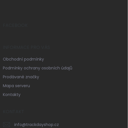
á
p
a
t
í
FACEBOOK
INFORMACE PRO VÁS
Obchodní podmínky
Podmínky ochrany osobních údajů
Prodávané značky
Mapa serveru
Kontakty
KONTAKT
info
@
trackdayshop.cz