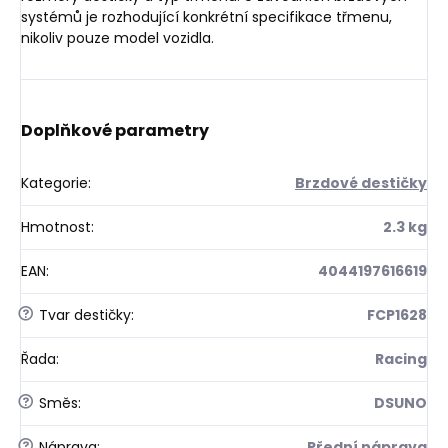
systémů je rozhodující konkrétní specifikace třmenu,
nikoliv pouze model vozidla.
Doplňkové parametry
Kategorie
:
Brzdové destičky
Hmotnost
:
2.3 kg
EAN
:
4044197616619
?
Tvar destičky
:
FCP1628
Řada
:
Racing
?
Směs
:
DSUNO
?
Náprava
:
Přední náprava