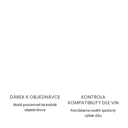
vysoký a dobře dávkovatelný brzdný moment, stabilní
výkon při vysokém tepelném zatížení a dlouhou životnost.
Semi-endurance závodní směs
Pracovní rozsah 200–750 °C
Průměrné μ 0,48
Kontrolovatelný brzdný moment
DETAILNÍ INFORMACE
ZEPTAT SE
DÁREK K OBJEDNÁVCE
KONTROLA
KOMPATIBILITY DLE VIN
Malá pozornost ke každé
objednávce
Pomůžeme ověřit správný
výběr dílu