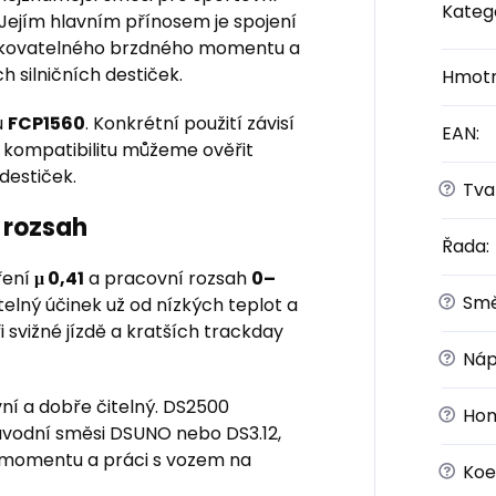
Kateg
. Jejím hlavním přínosem je spojení
ávkovatelného brzdného momentu a
h silničních destiček.
Hmotn
u
FCP1560
. Konkrétní použití závisí
EAN
:
 kompatibilitu můžeme ověřit
destiček.
?
Tvar
 rozsah
Řada
:
ření
μ 0,41
a pracovní rozsah
0–
?
Sm
telný účinek už od nízkých teplot a
 svižné jízdě a kratších trackday
?
Náp
ní a dobře čitelný. DS2500
?
Hom
závodní směsi DSUNO nebo DS3.12,
 momentu a práci s vozem na
?
Koef