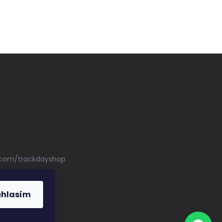
.com/trackdayshop
uhlasím