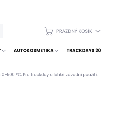
PRÁZDNÝ KOŠÍK
t
NÁKUPNÍ
KOŠÍK
Y
AUTOKOSMETIKA
TRACKDAYS 2026
ZNAČ
–500 °C. Pro trackday a lehké závodní použití;