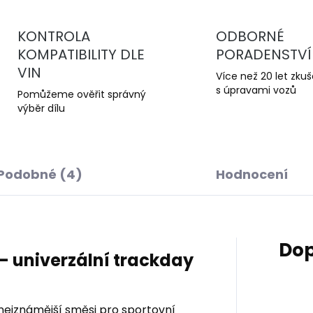
KONTROLA
ODBORNÉ
KOMPATIBILITY DLE
PORADENSTVÍ
VIN
Více než 20 let zku
s úpravami vozů
Pomůžeme ověřit správný
výběr dílu
Podobné (4)
Hodnocení
Dop
– univerzální trackday
nejznámější směsi pro sportovní