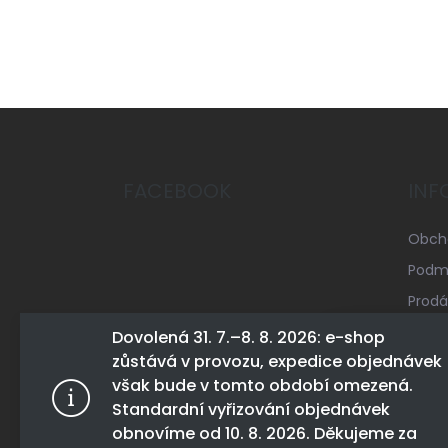
Z
á
p
a
FACEBOOK
INF
t
í
Obch
Podmí
Prodá
Mapa 
Dovolená 31. 7.–8. 8. 2026: e-shop
zůstává v provozu, expedice objednávek
Konta
Tento web 
však bude v tomto období omezená.
tohoto webu
Standardní vyřizování objednávek
Více infor
obnovíme od 10. 8. 2026. Děkujeme za