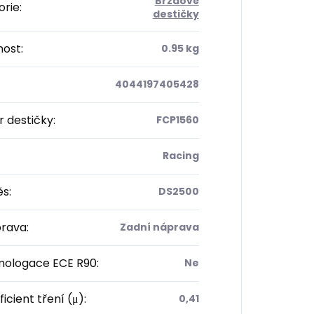
Brzdové
orie
:
destičky
ost
:
0.95 kg
4044197405428
 destičky
:
FCP1560
Racing
ěs
:
DS2500
rava
:
Zadní náprava
ologace ECE R90
:
Ne
icient tření (μ)
:
0,41