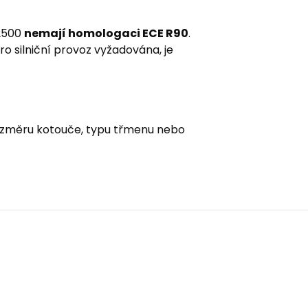
S2500
nemají homologaci ECE R90
.
o silniční provoz vyžadována, je
 rozměru kotouče, typu třmenu nebo