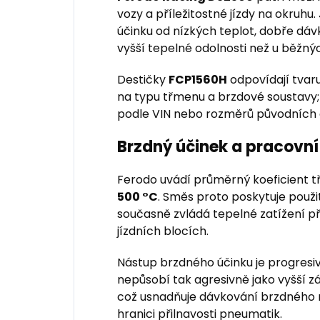
vozy a příležitostné jízdy na okruhu
účinku od nízkých teplot, dobře d
vyšší tepelné odolnosti než u běžnýc
Destičky
FCP1560H
odpovídají tvar
na typu třmenu a brzdové soustavy;
podle VIN nebo rozměrů původních 
Brzdný účinek a pracovní
Ferodo uvádí průměrný koeficient t
500 °C
. Směs proto poskytuje použi
současně zvládá tepelné zatížení při
jízdních blocích.
Nástup brzdného účinku je progresiv
nepůsobí tak agresivně jako vyšší 
což usnadňuje dávkování brzdného
hranici přilnavosti pneumatik.