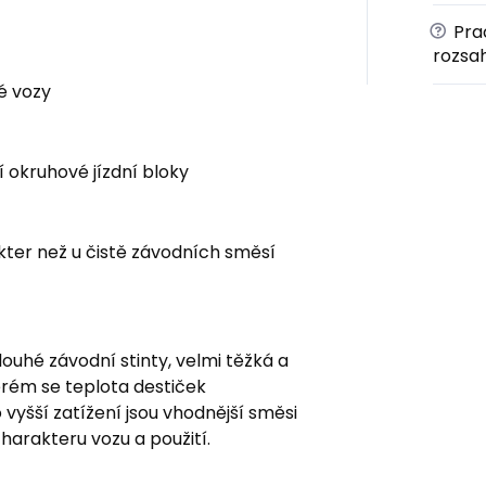
?
Prac
rozsa
é vozy
í okruhové jízdní bloky
rakter než u čistě závodních směsí
ouhé závodní stinty, velmi těžká a
terém se teplota destiček
vyšší zatížení jsou vhodnější směsi
charakteru vozu a použití.