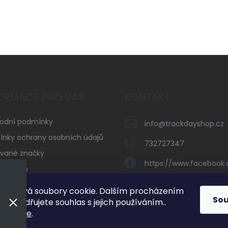
ORMACE PRO VÁS
KONTAKT
odní podmínky
info
@
trackdayshop.cz
nky ochrany osobních údajů
732727347
vané značky
https://www.facebook
serveru
trackdayshop
kty
používá soubory cookie. Dalším procházením
So
 vyjadřujete souhlas s jejich používáním..
732727347
mací
zde
.