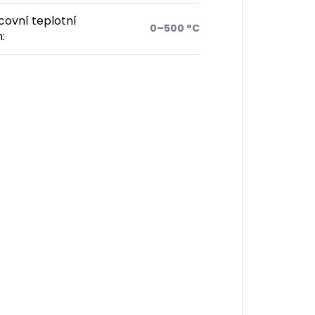
ovní teplotní
0–500 °C
h
: