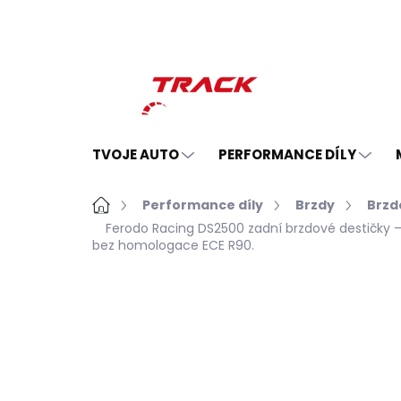
Přejít
na
obsah
TVOJE AUTO
PERFORMANCE DÍLY
Domů
Performance díly
Brzdy
Brzd
Ferodo Racing DS2500 zadní brzdové destičky 
bez homologace ECE R90.
Neohodnoceno
Podrobnosti hodno