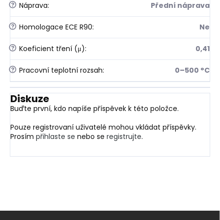
?
Náprava
:
Přední náprava
?
Homologace ECE R90
:
Ne
?
Koeficient tření (μ)
:
0,41
?
Pracovní teplotní rozsah
:
0–500 °C
Diskuze
Buďte první, kdo napíše příspěvek k této položce.
Pouze registrovaní uživatelé mohou vkládat příspěvky.
Prosím
přihlaste se
nebo se
registrujte
.
Z