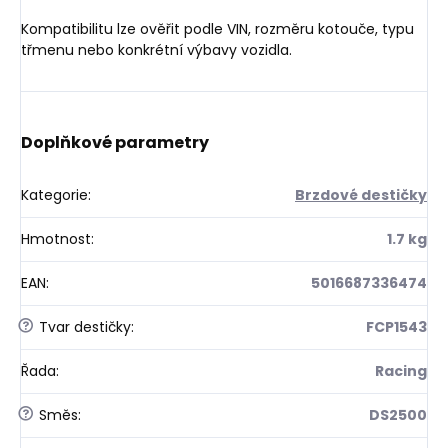
Kompatibilitu lze ověřit podle VIN, rozměru kotouče, typu
třmenu nebo konkrétní výbavy vozidla.
Doplňkové parametry
Kategorie
:
Brzdové destičky
Hmotnost
:
1.7 kg
EAN
:
5016687336474
?
Tvar destičky
:
FCP1543
Řada
:
Racing
?
Směs
:
DS2500