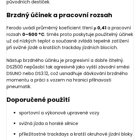
původních destiček.
Brzdný účinek a pracovní rozsah
Ferodo uvádí průměrný koeficient tření
μ 0,41
a pracovní
rozsah
0–500 °C
. Směs proto poskytuje použitelný účinek
už od nízkých teplot a současně zvládá tepelné zatížení
při svižné jízdě a kratších trackday jízdních blocích.
Nástup brzdného účinku je progresivní a dobře čitelný.
DS2500 nepůsobí tak agresivně jako vyšší závodní směsi
DSUNO nebo DS3.12, což usnadňuje dávkování brzdného
momentu a práci s vozem na hranici přilnavosti
pneumatik.
Doporučené použití
sportovní a výkonově upravené vozy
svižná jízda a horské silnice
příležitostné trackdays a kratší okruhové jízdní bloky