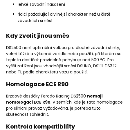
lehké závodní nasazení
řidiči požadující civilnější charakter než u čistě
závodních směsí
Kdy zvolit jinou směs
DS2500 není optimální volbou pro dlouhé závodní stinty,
velmi těžká a výkonná vozidla nebo použití, při kterém se
teplota destiček pravidelně pohybuje nad 500 °C. Pro
vyšší zatížení jsou vhodnější směsi DSUNO, DS1.11, DS3.12
nebo TL podle charakteru vozu a použití.
Homologace ECE R90
Brzdové destičky Ferodo Racing DS2500
nemají
homologaci ECE R90
. V zemích, kde je tato homologace
pro silniční provoz vyžadována, je potřeba tuto
skutečnost zohlednit.
Kontrola kompatibility