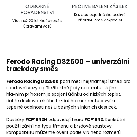
ODBORNÉ
PEČLIVÉ BALENÍ ZÁSILEK
PORADENSTVÍ
Každou objednávku pečlivě
připravujeme k expedici
Více než 20 let zkušeností s
úpravami vozů
Ferodo Racing DS2500 – univerzální
trackday směs
Ferodo Racing DS2500
patří mezi nejznámější směsi pro
sportovní vozy a příležitostné jízdy na okruhu. Jejím
hlavním přínosem je spojení účinku od nízkých teplot,
dobře dávkovatelného brzdného momentu a vyšší
tepelné odolnosti než u běžných silničních destiček.
Destičky
FCP1543H
odpovídají tvaru
FCP1543
. Konkrétní
použití závisí na typu třmenu a brzdové soustavy;
kompatibilitu můžeme ověřit podle VIN nebo rozměrů