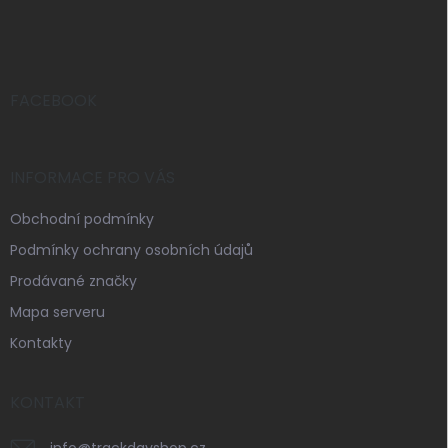
á
p
a
t
í
FACEBOOK
INFORMACE PRO VÁS
Obchodní podmínky
Podmínky ochrany osobních údajů
Prodávané značky
Mapa serveru
Kontakty
KONTAKT
info
@
trackdayshop.cz