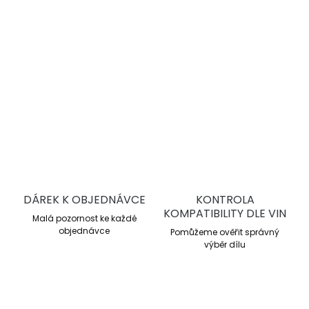
Trackday a lehký motorsport
Pracovní rozsah 0–500 °C
Průměrné μ 0,41
Účinné od nízkých teplot
DETAILNÍ INFORMACE
ZEPTAT SE
DÁREK K OBJEDNÁVCE
KONTROLA
KOMPATIBILITY DLE VIN
Malá pozornost ke každé
objednávce
Pomůžeme ověřit správný
výběr dílu