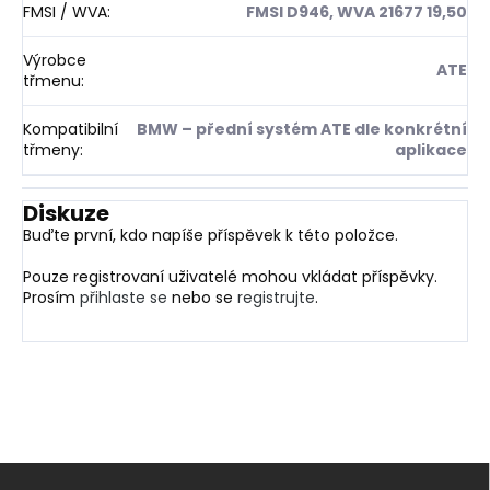
FMSI / WVA
:
FMSI D946, WVA 21677 19,50
Výrobce
ATE
třmenu
:
Kompatibilní
BMW – přední systém ATE dle konkrétní
třmeny
:
aplikace
Diskuze
Buďte první, kdo napíše příspěvek k této položce.
Pouze registrovaní uživatelé mohou vkládat příspěvky.
Prosím
přihlaste se
nebo se
registrujte
.
Z