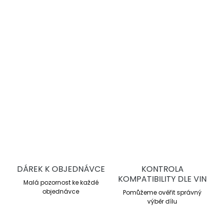
vysoký a dobře dávkovatelný brzdný moment, stabilní
výkon při vysokém tepelném zatížení a dlouhou životnost.
Semi-endurance závodní směs
Pracovní rozsah 200–750 °C
Průměrné μ 0,48
Kontrolovatelný brzdný moment
DETAILNÍ INFORMACE
ZEPTAT SE
DÁREK K OBJEDNÁVCE
KONTROLA
KOMPATIBILITY DLE VIN
Malá pozornost ke každé
objednávce
Pomůžeme ověřit správný
výběr dílu