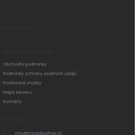
á
p
a
t
í
FACEBOOK
INFORMACE PRO VÁS
Obchodní podmínky
Podmínky ochrany osobních údajů
Prodávané značky
Mapa serveru
Kontakty
KONTAKT
info
@
trackdayshop.cz