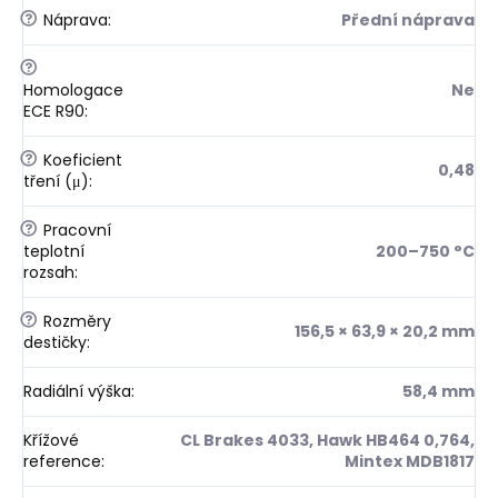
?
Náprava
:
Přední náprava
?
Homologace
Ne
ECE R90
:
?
Koeficient
0,48
tření (μ)
:
?
Pracovní
teplotní
200–750 °C
rozsah
:
?
Rozměry
156,5 × 63,9 × 20,2 mm
destičky
:
Radiální výška
:
58,4 mm
Křížové
CL Brakes 4033, Hawk HB464 0,764,
reference
:
Mintex MDB1817