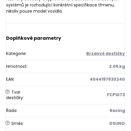
systémů je rozhodující konkrétní specifikace třmenu,
nikoliv pouze model vozidla.
Doplňkové parametry
Kategorie
:
Brzdové destičky
Hmotnost
:
2.05 kg
EAN
:
4044197630240
?
Tvar
FCP1073
destičky
:
Řada
:
Racing
?
Směs
:
DSUNO