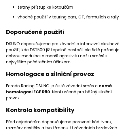
šetrný přístup ke kotoučům
vhodné použití v touring cars, GT, formulích a rally
Doporučené použití
DSUNO doporučujeme pro závodní a intenzivní okruhové
použití, kde DS2500 již tepelně nestačí, ale řidič požaduje
dobrou modulaci a menší agresivitu než u směsí s
nejvyšším počátečním účinkem.
Homologace a silniční provoz
Ferodo Racing DSUNO je čistě závodní směs a
nemá
homologaci ECE R90
. Není určená pro běžný silniční
provoz.
Kontrola kompatibility
Před objednáním doporučujeme porovnat kód tvaru,
rozměry destičky a typ třmenu. U závodních brzdových