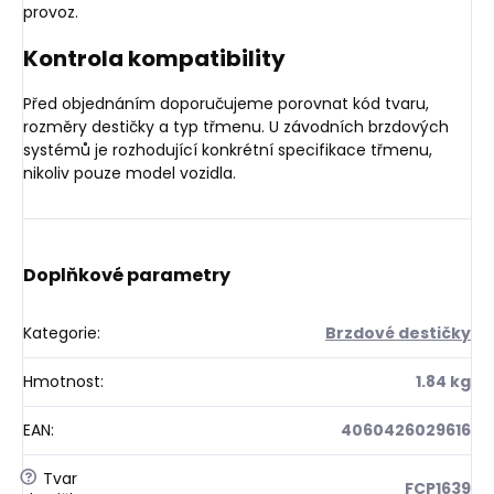
provoz.
Kontrola kompatibility
Před objednáním doporučujeme porovnat kód tvaru,
rozměry destičky a typ třmenu. U závodních brzdových
systémů je rozhodující konkrétní specifikace třmenu,
nikoliv pouze model vozidla.
Doplňkové parametry
Kategorie
:
Brzdové destičky
Hmotnost
:
1.84 kg
EAN
:
4060426029616
?
Tvar
FCP1639