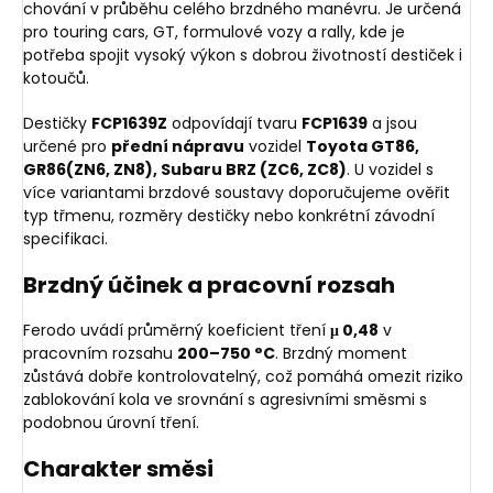
chování v průběhu celého brzdného manévru. Je určená
pro touring cars, GT, formulové vozy a rally, kde je
potřeba spojit vysoký výkon s dobrou životností destiček i
kotoučů.
Destičky
FCP1639Z
odpovídají tvaru
FCP1639
a jsou
určené pro
přední nápravu
vozidel
Toyota GT86,
GR86(ZN6, ZN8), Subaru BRZ (ZC6, ZC8)
. U vozidel s
více variantami brzdové soustavy doporučujeme ověřit
typ třmenu, rozměry destičky nebo konkrétní závodní
specifikaci.
Brzdný účinek a pracovní rozsah
Ferodo uvádí průměrný koeficient tření
μ 0,48
v
pracovním rozsahu
200–750 °C
. Brzdný moment
zůstává dobře kontrolovatelný, což pomáhá omezit riziko
zablokování kola ve srovnání s agresivními směsmi s
podobnou úrovní tření.
Charakter směsi