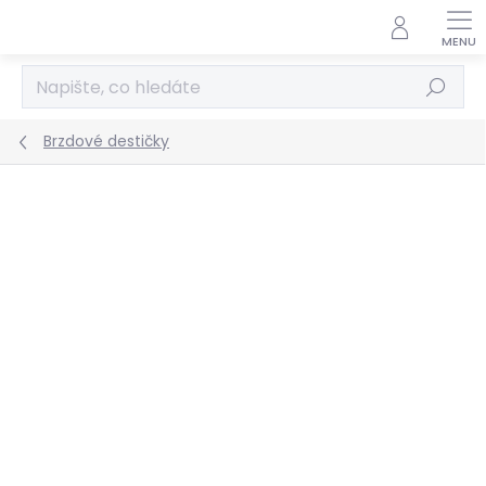
Přejít
na
obsah
Hledat
Brzdové destičky