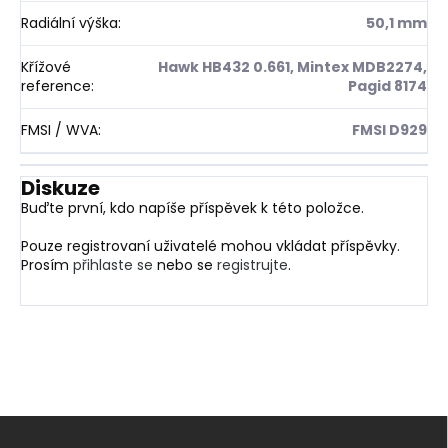
Radiální výška
:
50,1 mm
Křížové
Hawk HB432 0.661, Mintex MDB2274,
reference
:
Pagid 8174
FMSI / WVA
:
FMSI D929
Diskuze
Buďte první, kdo napíše příspěvek k této položce.
Pouze registrovaní uživatelé mohou vkládat příspěvky.
Prosím
přihlaste se
nebo se
registrujte
.
Z
á