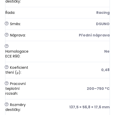
destičky
:
Řada
:
Racing
?
Směs
:
DSUNO
?
Náprava
:
Přední náprava
?
Homologace
Ne
ECE R90
:
?
Koeficient
0,48
tření (μ)
:
?
Pracovní
teplotní
200–750 °C
rozsah
:
?
Rozměry
137,5 × 56,8 × 17,6 mm
destičky
: