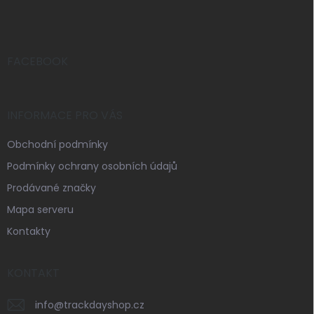
p
a
t
í
FACEBOOK
INFORMACE PRO VÁS
Obchodní podmínky
Podmínky ochrany osobních údajů
Prodávané značky
Mapa serveru
Kontakty
KONTAKT
info
@
trackdayshop.cz