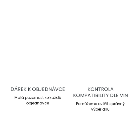
Trackday a lehký motorsport
Pracovní rozsah 0–500 °C
Průměrné μ 0,41
Účinné od nízkých teplot
DETAILNÍ INFORMACE
ZEPTAT SE
DÁREK K OBJEDNÁVCE
KONTROLA
KOMPATIBILITY DLE VIN
Malá pozornost ke každé
objednávce
Pomůžeme ověřit správný
výběr dílu