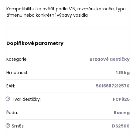
Kompatibilitu lze ověřit podle VIN, rozměru kotouče, typu
třmenu nebo konkrétní výbavy vozidla.
Doplňkové parametry
Kategorie
:
Brzdové destičky
Hmotnost
:
1.15 kg
EAN
:
5016687212570
?
Tvar destičky
:
FCP925
Řada
:
Racing
?
Směs
:
DS2500