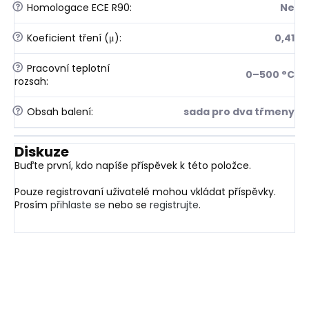
?
Homologace ECE R90
:
Ne
?
Koeficient tření (μ)
:
0,41
?
Pracovní teplotní
0–500 °C
rozsah
:
?
Obsah balení
:
sada pro dva třmeny
Diskuze
Buďte první, kdo napíše příspěvek k této položce.
Pouze registrovaní uživatelé mohou vkládat příspěvky.
Prosím
přihlaste se
nebo se
registrujte
.