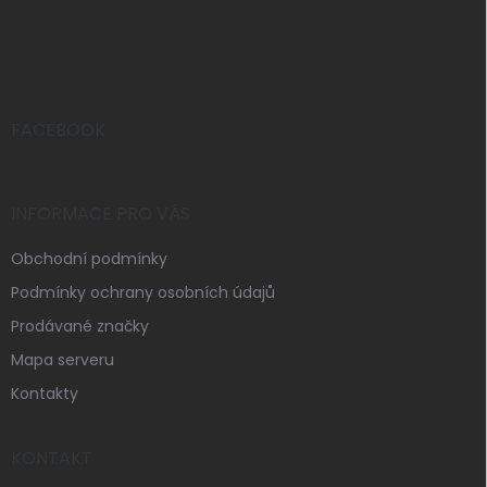
Z
á
p
a
t
í
FACEBOOK
INFORMACE PRO VÁS
Obchodní podmínky
Podmínky ochrany osobních údajů
Prodávané značky
Mapa serveru
Kontakty
KONTAKT