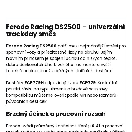
Ferodo Racing DS2500 – univerzální
trackday směs
Ferodo Racing DS2500
patří mezi nejznámější směsi pro
sportovní vozy a příležitostné jízdy na okruhu. Jejím
hlavním přínosem je spojení účinku od nízkých teplot,
dobře dávkovatelného brzdného momentu a vyšší
tepelné odolnosti než u běžných silničních destiček.
Destičky
FCP779H
odpovídají tvaru
FCP779
. Konkrétní
použití závisí na typu třmenu a brzdové soustavy;
kompatibilitu můžeme ověřit podle VIN nebo rozměrů
původních destiček.
Brzdný účinek a pracovní rozsah
Ferodo uvádí průměrný koeficient tření
μ 0,41
a pracovní
rozsah
0–500 °C
. Směs proto poskytuje použitelný účinek