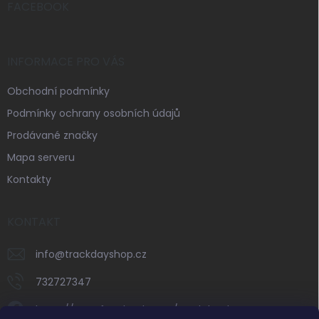
í
FACEBOOK
INFORMACE PRO VÁS
Obchodní podmínky
Podmínky ochrany osobních údajů
Prodávané značky
Mapa serveru
Kontakty
KONTAKT
info
@
trackdayshop.cz
732727347
https://www.facebook.com/trackdayshop