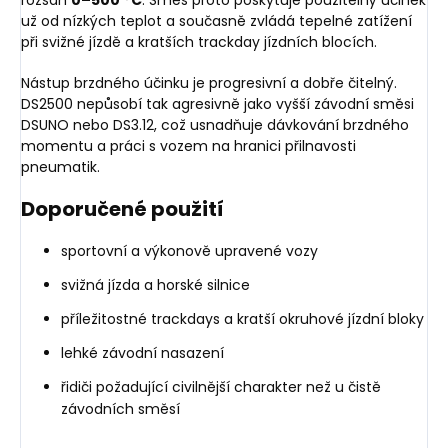
už od nízkých teplot a současně zvládá tepelné zatížení
při svižné jízdě a kratších trackday jízdních blocích.
Nástup brzdného účinku je progresivní a dobře čitelný.
DS2500 nepůsobí tak agresivně jako vyšší závodní směsi
DSUNO nebo DS3.12, což usnadňuje dávkování brzdného
momentu a práci s vozem na hranici přilnavosti
pneumatik.
Doporučené použití
sportovní a výkonově upravené vozy
svižná jízda a horské silnice
příležitostné trackdays a kratší okruhové jízdní bloky
lehké závodní nasazení
řidiči požadující civilnější charakter než u čistě
závodních směsí