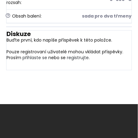
rozsah
:
?
Obsah balení
:
sada pro dva třmeny
Diskuze
Buďte první, kdo napíše příspěvek k této položce.
Pouze registrovaní uživatelé mohou vkládat příspěvky.
Prosím
přihlaste se
nebo se
registrujte
.
Z
á
p
a
t