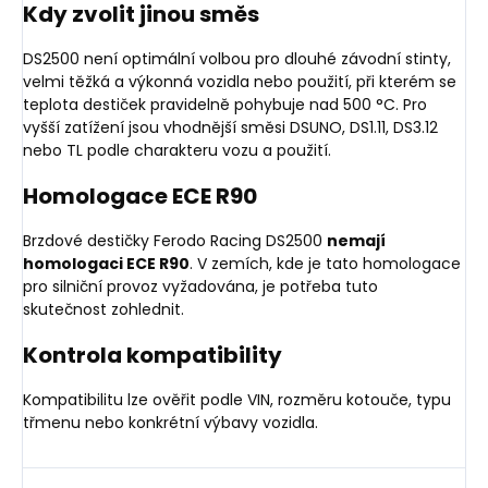
Kdy zvolit jinou směs
DS2500 není optimální volbou pro dlouhé závodní stinty,
velmi těžká a výkonná vozidla nebo použití, při kterém se
teplota destiček pravidelně pohybuje nad 500 °C. Pro
vyšší zatížení jsou vhodnější směsi DSUNO, DS1.11, DS3.12
nebo TL podle charakteru vozu a použití.
Homologace ECE R90
Brzdové destičky Ferodo Racing DS2500
nemají
homologaci ECE R90
. V zemích, kde je tato homologace
pro silniční provoz vyžadována, je potřeba tuto
skutečnost zohlednit.
Kontrola kompatibility
Kompatibilitu lze ověřit podle VIN, rozměru kotouče, typu
třmenu nebo konkrétní výbavy vozidla.