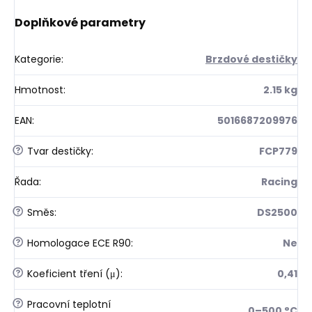
Doplňkové parametry
Kategorie
:
Brzdové destičky
Hmotnost
:
2.15 kg
EAN
:
5016687209976
?
Tvar destičky
:
FCP779
Řada
:
Racing
?
Směs
:
DS2500
?
Homologace ECE R90
:
Ne
?
Koeficient tření (μ)
:
0,41
?
Pracovní teplotní
0–500 °C