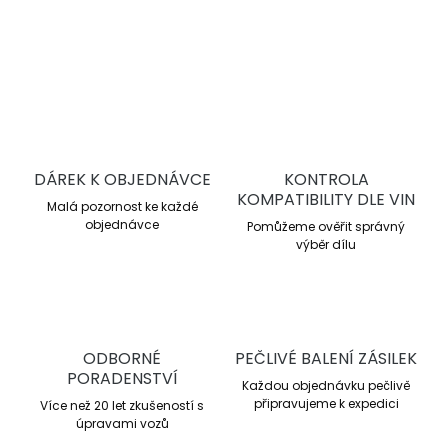
DETAILNÍ INFORMACE
ZEPTAT SE
DÁREK K OBJEDNÁVCE
KONTROLA
KOMPATIBILITY DLE VIN
Malá pozornost ke každé
objednávce
Pomůžeme ověřit správný
výběr dílu
ODBORNÉ
PEČLIVÉ BALENÍ ZÁSILEK
PORADENSTVÍ
Každou objednávku pečlivě
připravujeme k expedici
Více než 20 let zkušeností s
úpravami vozů