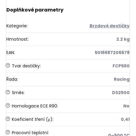
Doplňkové parametry
Kategorie
:
Brzdové destičky
Hmotnost
:
2.2 kg
EAN
:
5016687206678
?
Tvar destičky
:
FCP560
Řada
:
Racing
?
Směs
:
DS2500
?
Homologace ECE R90
:
Ne
?
Koeficient tření (μ)
:
0,41
?
Pracovní teplotní
0–500 °C