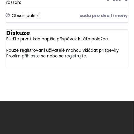
rozsah
:
?
Obsah balení
:
sada pro dva třmeny
Diskuze
Buďte první, kdo napíše příspěvek k této položce.
Pouze registrovaní uživatelé mohou vkládat příspěvky.
Prosím
přihlaste se
nebo se
registrujte
.
Z
á
p
a
t