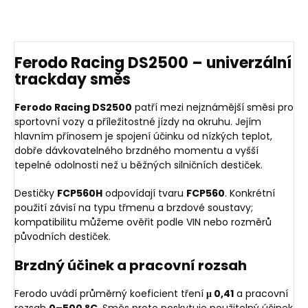
Ferodo Racing DS2500 – univerzální
trackday směs
Ferodo Racing DS2500
patří mezi nejznámější směsi pro
sportovní vozy a příležitostné jízdy na okruhu. Jejím
hlavním přínosem je spojení účinku od nízkých teplot,
dobře dávkovatelného brzdného momentu a vyšší
tepelné odolnosti než u běžných silničních destiček.
Destičky
FCP560H
odpovídají tvaru
FCP560
. Konkrétní
použití závisí na typu třmenu a brzdové soustavy;
kompatibilitu můžeme ověřit podle VIN nebo rozměrů
původních destiček.
Brzdný účinek a pracovní rozsah
Ferodo uvádí průměrný koeficient tření
μ 0,41
a pracovní
rozsah
0–500 °C
. Směs proto poskytuje použitelný účinek