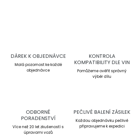
DETAILNÍ INFORMACE
ZEPTAT SE
DÁREK K OBJEDNÁVCE
KONTROLA
KOMPATIBILITY DLE VIN
Malá pozornost ke každé
objednávce
Pomůžeme ověřit správný
výběr dílu
ODBORNÉ
PEČLIVÉ BALENÍ ZÁSILEK
PORADENSTVÍ
Každou objednávku pečlivě
připravujeme k expedici
Více než 20 let zkušeností s
úpravami vozů