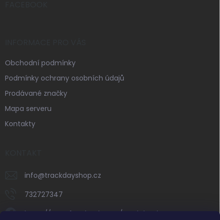
í
FACEBOOK
INFORMACE PRO VÁS
Obchodní podmínky
Podmínky ochrany osobních údajů
Prodávané značky
Mapa serveru
Kontakty
KONTAKT
info
@
trackdayshop.cz
732727347
https://www.facebook.com/trackdayshop