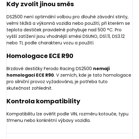
Kdy zvolit jinou směs
DS2500 není optimální volbou pro dlouhé závodní stinty,
velmi těžká a výkonná vozidla nebo použití, při kterém se
teplota destiček pravidelně pohybuje nad 500 °C. Pro
vyšší zatížení jsou vhodnější směsi DSUNO, DS1.11, DS3.12
nebo TL podle charakteru vozu a použití.
Homologace ECE R90
Brzdové destičky Ferodo Racing DS2500
nemají
homologaci ECE R90
. V zemích, kde je tato homologace
pro silniční provoz vyžadována, je potřeba tuto
skutečnost zohlednit.
Kontrola kompatibility
Kompatibilitu lze ověřit podle VIN, rozměru kotouče, typu
třmenu nebo konkrétní výbavy vozidla.