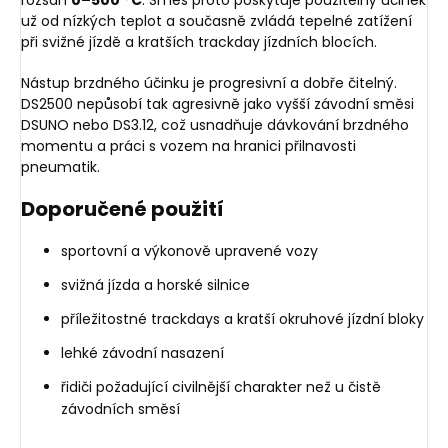
už od nízkých teplot a současně zvládá tepelné zatížení
při svižné jízdě a kratších trackday jízdních blocích.
Nástup brzdného účinku je progresivní a dobře čitelný.
DS2500 nepůsobí tak agresivně jako vyšší závodní směsi
DSUNO nebo DS3.12, což usnadňuje dávkování brzdného
momentu a práci s vozem na hranici přilnavosti
pneumatik.
Doporučené použití
sportovní a výkonově upravené vozy
svižná jízda a horské silnice
příležitostné trackdays a kratší okruhové jízdní bloky
lehké závodní nasazení
řidiči požadující civilnější charakter než u čistě
závodních směsí