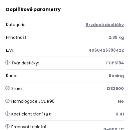
Doplňkové parametry
Kategorie
:
Brzdové destičky
Hmotnost
:
2.85 kg
EAN
:
4060426398422
?
Tvar destičky
:
FCP5194
Řada
:
Racing
?
Směs
:
DS2500
?
Homologace ECE R90
:
Ne
?
Koeficient tření (μ)
:
0,41
?
Pracovní teplotní
0–500 °C