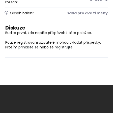
rozsah
:
?
Obsah balení
:
sada pro dva třmeny
Diskuze
Buďte první, kdo napíše příspěvek k této položce.
Pouze registrovaní uživatelé mohou vkládat příspěvky.
Prosím
přihlaste se
nebo se
registrujte
.
Z
á
p
a
t