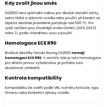
Kdy zvolit jinou směs
DS2500 není optimální volbou pro dlouhé závodní stinty,
velmi těžká a výkonná vozidla nebo použití, při kterém se
teplota destiček pravidelně pohybuje nad 500 °C. Pro
vyšší zatížení jsou vhodnější směsi DSUNO, DS1.11, DS3.12
nebo TL podle charakteru vozu a použití.
Homologace ECE R90
Brzdové destičky Ferodo Racing DS2500
nemají
homologaci ECE R90
. V zemích, kde je tato homologace
pro silniční provoz vyžadována, je potřeba tuto
skutečnost zohlednit.
Kontrola kompatibility
Kompatibilitu lze ověřit podle VIN, rozměru kotouče, typu
třmenu nebo konkrétní výbavy vozidla.