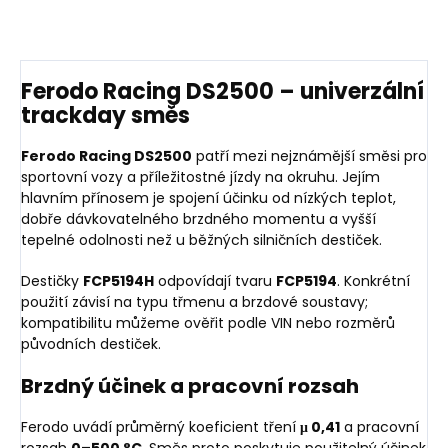
Ferodo Racing DS2500 – univerzální
trackday směs
Ferodo Racing DS2500
patří mezi nejznámější směsi pro
sportovní vozy a příležitostné jízdy na okruhu. Jejím
hlavním přínosem je spojení účinku od nízkých teplot,
dobře dávkovatelného brzdného momentu a vyšší
tepelné odolnosti než u běžných silničních destiček.
Destičky
FCP5194H
odpovídají tvaru
FCP5194
. Konkrétní
použití závisí na typu třmenu a brzdové soustavy;
kompatibilitu můžeme ověřit podle VIN nebo rozměrů
původních destiček.
Brzdný účinek a pracovní rozsah
Ferodo uvádí průměrný koeficient tření
μ 0,41
a pracovní
rozsah
0–500 °C
. Směs proto poskytuje použitelný účinek