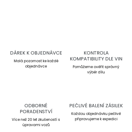
DETAILNÍ INFORMACE
ZEPTAT SE
DÁREK K OBJEDNÁVCE
KONTROLA
KOMPATIBILITY DLE VIN
Malá pozornost ke každé
objednávce
Pomůžeme ověřit správný
výběr dílu
ODBORNÉ
PEČLIVÉ BALENÍ ZÁSILEK
PORADENSTVÍ
Každou objednávku pečlivě
připravujeme k expedici
Více než 20 let zkušeností s
úpravami vozů