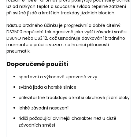
už od nízkých teplot a současně zvládá tepelné zatížení
při svižné jízdě a kratších trackday jízdních blocích.
Nástup brzdného účinku je progresivní a dobře čitelný.
DS2500 nepůsobí tak agresivně jako vyšší závodní směsi
DSUNO nebo DS3.12, což usnadňuje dávkování brzdného
momentu a práci s vozem na hranici přilnavosti
pneumatik.
Doporučené použití
sportovní a výkonově upravené vozy
svižná jízda a horské silnice
příležitostné trackdays a kratší okruhové jízdní bloky
lehké závodní nasazení
řidiči požadující civilnější charakter než u čistě
závodních směsí