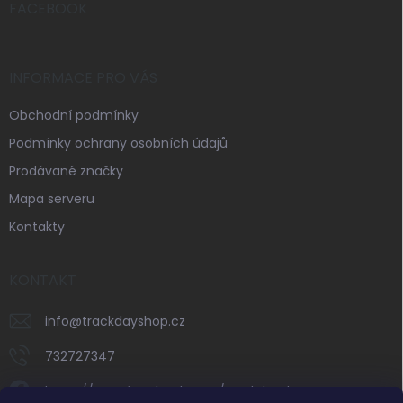
í
FACEBOOK
INFORMACE PRO VÁS
Obchodní podmínky
Podmínky ochrany osobních údajů
Prodávané značky
Mapa serveru
Kontakty
KONTAKT
info
@
trackdayshop.cz
732727347
https://www.facebook.com/trackdayshop