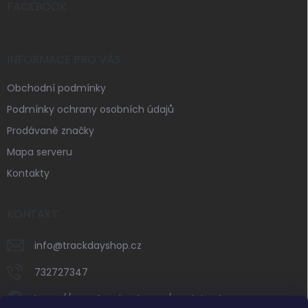
í
FACEBOOK
INFORMACE PRO VÁS
Obchodní podmínky
Podmínky ochrany osobních údajů
Prodávané značky
Mapa serveru
Kontakty
KONTAKT
info
@
trackdayshop.cz
732727347
https://www.facebook.com/trackdayshop