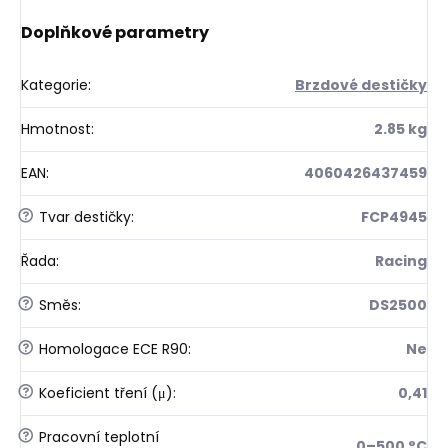
Doplňkové parametry
Kategorie
:
Brzdové destičky
Hmotnost
:
2.85 kg
EAN
:
4060426437459
?
Tvar destičky
:
FCP4945
Řada
:
Racing
?
Směs
:
DS2500
?
Homologace ECE R90
:
Ne
?
Koeficient tření (μ)
:
0,41
?
Pracovní teplotní
0–500 °C