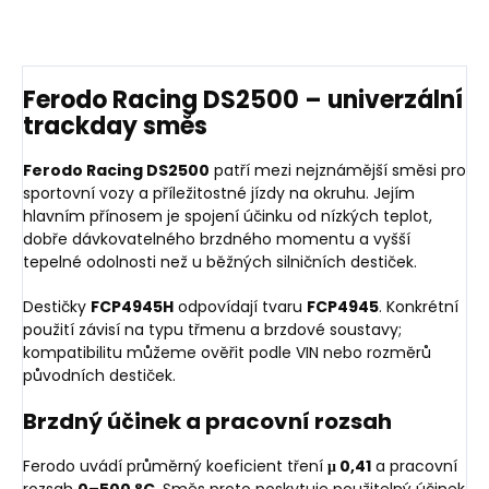
Ferodo Racing DS2500 – univerzální
trackday směs
Ferodo Racing DS2500
patří mezi nejznámější směsi pro
sportovní vozy a příležitostné jízdy na okruhu. Jejím
hlavním přínosem je spojení účinku od nízkých teplot,
dobře dávkovatelného brzdného momentu a vyšší
tepelné odolnosti než u běžných silničních destiček.
Destičky
FCP4945H
odpovídají tvaru
FCP4945
. Konkrétní
použití závisí na typu třmenu a brzdové soustavy;
kompatibilitu můžeme ověřit podle VIN nebo rozměrů
původních destiček.
Brzdný účinek a pracovní rozsah
Ferodo uvádí průměrný koeficient tření
μ 0,41
a pracovní
rozsah
0–500 °C
. Směs proto poskytuje použitelný účinek