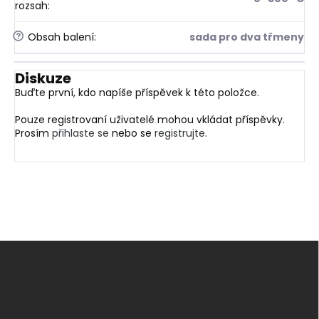
rozsah
:
?
Obsah balení
:
sada pro dva třmeny
Diskuze
Buďte první, kdo napíše příspěvek k této položce.
Pouze registrovaní uživatelé mohou vkládat příspěvky.
Prosím
přihlaste se
nebo se
registrujte
.
Z
á
p
a
t