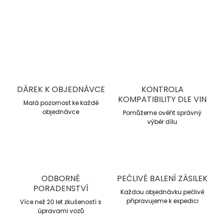
DETAILNÍ INFORMACE
ZEPTAT SE
DÁREK K OBJEDNÁVCE
KONTROLA
KOMPATIBILITY DLE VIN
Malá pozornost ke každé
objednávce
Pomůžeme ověřit správný
výběr dílu
ODBORNÉ
PEČLIVÉ BALENÍ ZÁSILEK
PORADENSTVÍ
Každou objednávku pečlivě
připravujeme k expedici
Více než 20 let zkušeností s
úpravami vozů