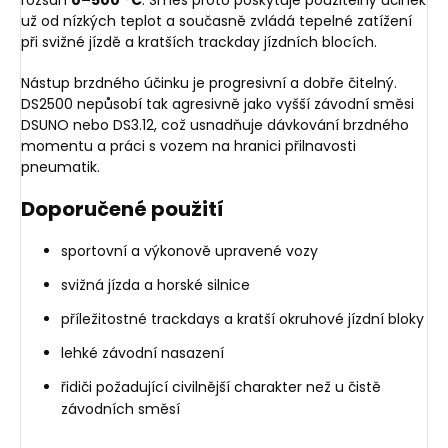
už od nízkých teplot a současně zvládá tepelné zatížení
při svižné jízdě a kratších trackday jízdních blocích.
Nástup brzdného účinku je progresivní a dobře čitelný.
DS2500 nepůsobí tak agresivně jako vyšší závodní směsi
DSUNO nebo DS3.12, což usnadňuje dávkování brzdného
momentu a práci s vozem na hranici přilnavosti
pneumatik.
Doporučené použití
sportovní a výkonově upravené vozy
svižná jízda a horské silnice
příležitostné trackdays a kratší okruhové jízdní bloky
lehké závodní nasazení
řidiči požadující civilnější charakter než u čistě
závodních směsí