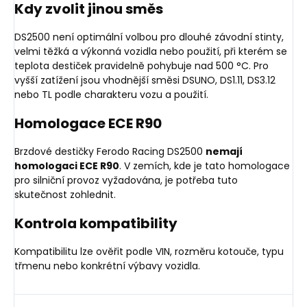
Kdy zvolit jinou směs
DS2500 není optimální volbou pro dlouhé závodní stinty,
velmi těžká a výkonná vozidla nebo použití, při kterém se
teplota destiček pravidelně pohybuje nad 500 °C. Pro
vyšší zatížení jsou vhodnější směsi DSUNO, DS1.11, DS3.12
nebo TL podle charakteru vozu a použití.
Homologace ECE R90
Brzdové destičky Ferodo Racing DS2500
nemají
homologaci ECE R90
. V zemích, kde je tato homologace
pro silniční provoz vyžadována, je potřeba tuto
skutečnost zohlednit.
Kontrola kompatibility
Kompatibilitu lze ověřit podle VIN, rozměru kotouče, typu
třmenu nebo konkrétní výbavy vozidla.