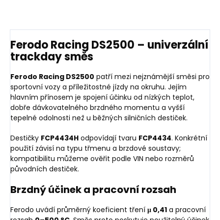
Ferodo Racing DS2500 – univerzální
trackday směs
Ferodo Racing DS2500
patří mezi nejznámější směsi pro
sportovní vozy a příležitostné jízdy na okruhu. Jejím
hlavním přínosem je spojení účinku od nízkých teplot,
dobře dávkovatelného brzdného momentu a vyšší
tepelné odolnosti než u běžných silničních destiček.
Destičky
FCP4434H
odpovídají tvaru
FCP4434
. Konkrétní
použití závisí na typu třmenu a brzdové soustavy;
kompatibilitu můžeme ověřit podle VIN nebo rozměrů
původních destiček.
Brzdný účinek a pracovní rozsah
Ferodo uvádí průměrný koeficient tření
μ 0,41
a pracovní
rozsah
0–500 °C
. Směs proto poskytuje použitelný účinek