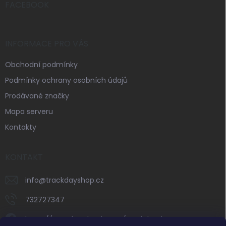
í
FACEBOOK
INFORMACE PRO VÁS
Obchodní podmínky
Podmínky ochrany osobních údajů
Prodávané značky
Mapa serveru
Kontakty
KONTAKT
info
@
trackdayshop.cz
732727347
https://www.facebook.com/trackdayshop