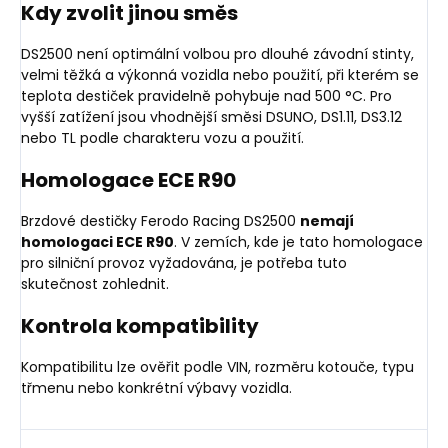
Kdy zvolit jinou směs
DS2500 není optimální volbou pro dlouhé závodní stinty,
velmi těžká a výkonná vozidla nebo použití, při kterém se
teplota destiček pravidelně pohybuje nad 500 °C. Pro
vyšší zatížení jsou vhodnější směsi DSUNO, DS1.11, DS3.12
nebo TL podle charakteru vozu a použití.
Homologace ECE R90
Brzdové destičky Ferodo Racing DS2500
nemají
homologaci ECE R90
. V zemích, kde je tato homologace
pro silniční provoz vyžadována, je potřeba tuto
skutečnost zohlednit.
Kontrola kompatibility
Kompatibilitu lze ověřit podle VIN, rozměru kotouče, typu
třmenu nebo konkrétní výbavy vozidla.