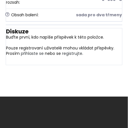
rozsah
:
?
Obsah balení
:
sada pro dva třmeny
Diskuze
Buďte první, kdo napíše příspěvek k této položce.
Pouze registrovaní uživatelé mohou vkládat příspěvky.
Prosím
přihlaste se
nebo se
registrujte
.
Z
á
p
a
t