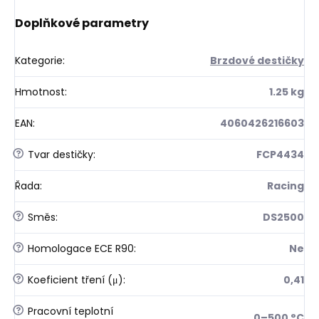
Doplňkové parametry
Kategorie
:
Brzdové destičky
Hmotnost
:
1.25 kg
EAN
:
4060426216603
?
Tvar destičky
:
FCP4434
Řada
:
Racing
?
Směs
:
DS2500
?
Homologace ECE R90
:
Ne
?
Koeficient tření (μ)
:
0,41
?
Pracovní teplotní
0–500 °C