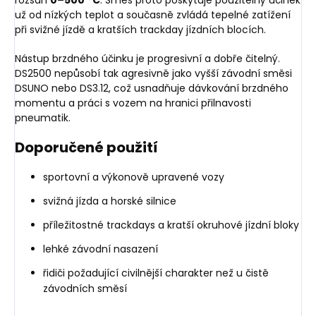
už od nízkých teplot a současně zvládá tepelné zatížení
při svižné jízdě a kratších trackday jízdních blocích.
Nástup brzdného účinku je progresivní a dobře čitelný.
DS2500 nepůsobí tak agresivně jako vyšší závodní směsi
DSUNO nebo DS3.12, což usnadňuje dávkování brzdného
momentu a práci s vozem na hranici přilnavosti
pneumatik.
Doporučené použití
sportovní a výkonově upravené vozy
svižná jízda a horské silnice
příležitostné trackdays a kratší okruhové jízdní bloky
lehké závodní nasazení
řidiči požadující civilnější charakter než u čistě
závodních směsí