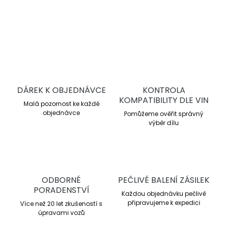
DETAILNÍ INFORMACE
ZEPTAT SE
DÁREK K OBJEDNÁVCE
KONTROLA
KOMPATIBILITY DLE VIN
Malá pozornost ke každé
objednávce
Pomůžeme ověřit správný
výběr dílu
ODBORNÉ
PEČLIVÉ BALENÍ ZÁSILEK
PORADENSTVÍ
Každou objednávku pečlivě
připravujeme k expedici
Více než 20 let zkušeností s
úpravami vozů