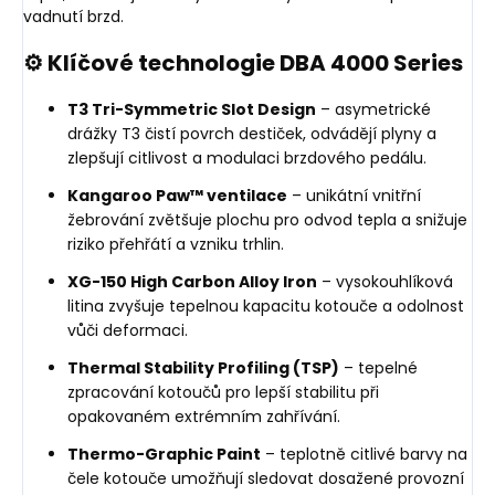
vadnutí brzd.
⚙️ Klíčové technologie DBA 4000 Series
T3 Tri-Symmetric Slot Design
– asymetrické
drážky T3 čistí povrch destiček, odvádějí plyny a
zlepšují citlivost a modulaci brzdového pedálu.
Kangaroo Paw™ ventilace
– unikátní vnitřní
žebrování zvětšuje plochu pro odvod tepla a snižuje
riziko přehřátí a vzniku trhlin.
XG-150 High Carbon Alloy Iron
– vysokouhlíková
litina zvyšuje tepelnou kapacitu kotouče a odolnost
vůči deformaci.
Thermal Stability Profiling (TSP)
– tepelné
zpracování kotoučů pro lepší stabilitu při
opakovaném extrémním zahřívání.
Thermo-Graphic Paint
– teplotně citlivé barvy na
čele kotouče umožňují sledovat dosažené provozní