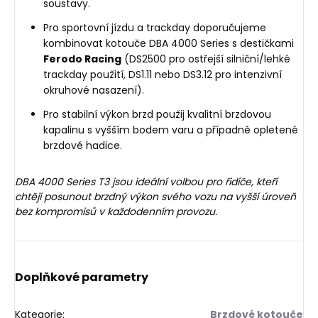
soustavy.
Pro sportovní jízdu a trackday doporučujeme
kombinovat kotouče DBA 4000 Series s destičkami
Ferodo Racing
(DS2500 pro ostřejší silniční/lehké
trackday použití, DS1.11 nebo DS3.12 pro intenzivní
okruhové nasazení).
Pro stabilní výkon brzd použij kvalitní brzdovou
kapalinu s vyšším bodem varu a případně opletené
brzdové hadice.
DBA 4000 Series T3 jsou ideální volbou pro řidiče, kteří
chtějí posunout brzdný výkon svého vozu na vyšší úroveň
bez kompromisů v každodenním provozu.
Doplňkové parametry
Kategorie
:
Brzdové kotouče