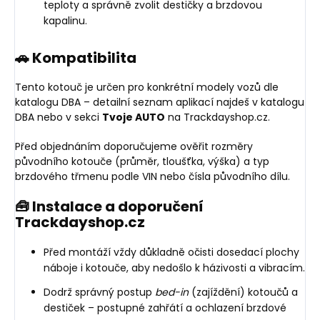
teploty a správně zvolit destičky a brzdovou
kapalinu.
🚗 Kompatibilita
Tento kotouč je určen pro konkrétní modely vozů dle
katalogu DBA – detailní seznam aplikací najdeš v katalogu
DBA nebo v sekci
Tvoje AUTO
na Trackdayshop.cz.
Před objednáním doporučujeme ověřit rozměry
původního kotouče (průměr, tloušťka, výška) a typ
brzdového třmenu podle VIN nebo čísla původního dílu.
🧰 Instalace a doporučení
Trackdayshop.cz
Před montáží vždy důkladně očisti dosedací plochy
náboje i kotouče, aby nedošlo k házivosti a vibracím.
Dodrž správný postup
bed-in
(zajíždění) kotoučů a
destiček – postupné zahřátí a ochlazení brzdové