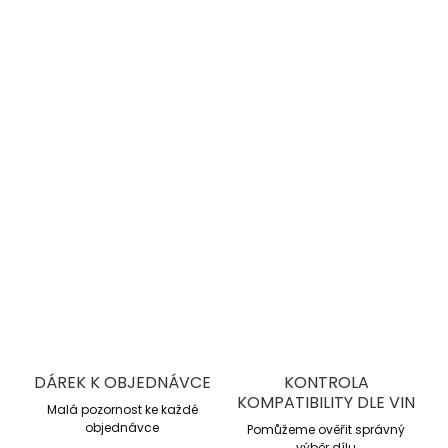
−
+
Přidat do košíku
DBA 4000 Series T3
jsou vysoce výkonné drážkované
brzdové kotouče pro sportovní jízdu a trackday. Nabízejí
lepší chlazení, stabilní brzdný účinek a vyšší odolnost proti
přehřátí oproti sériovým kotoučům.
DETAILNÍ INFORMACE
ZEPTAT SE
DÁREK K OBJEDNÁVCE
KONTROLA
KOMPATIBILITY DLE VIN
Malá pozornost ke každé
objednávce
Pomůžeme ověřit správný
výběr dílu