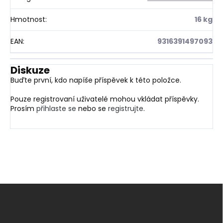
Hmotnost
:
16 kg
EAN
:
9316391497093
Diskuze
Buďte první, kdo napíše příspěvek k této položce.
Pouze registrovaní uživatelé mohou vkládat příspěvky.
Prosím
přihlaste se
nebo se
registrujte
.
Z
á
p
a