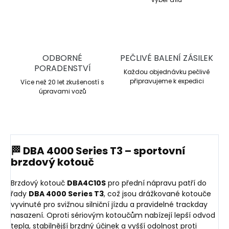
ODBORNÉ
PEČLIVÉ BALENÍ ZÁSILEK
PORADENSTVÍ
Každou objednávku pečlivě
připravujeme k expedici
Více než 20 let zkušeností s
úpravami vozů
🏁 DBA 4000 Series T3 – sportovní
brzdový kotouč
Brzdový kotouč
DBA4C10S
pro přední nápravu patří do
řady
DBA 4000 Series T3
, což jsou drážkované kotouče
vyvinuté pro svižnou silniční jízdu a pravidelné trackday
nasazení. Oproti sériovým kotoučům nabízejí lepší odvod
tepla, stabilnější brzdný účinek a vyšší odolnost proti