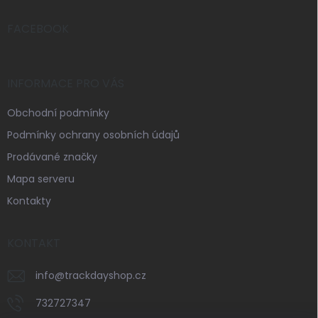
t
í
FACEBOOK
INFORMACE PRO VÁS
Obchodní podmínky
Podmínky ochrany osobních údajů
Prodávané značky
Mapa serveru
Kontakty
KONTAKT
info
@
trackdayshop.cz
732727347