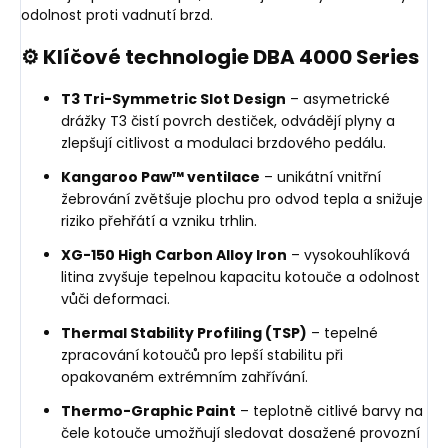
odolnost proti vadnutí brzd.
⚙️ Klíčové technologie DBA 4000 Series
T3 Tri-Symmetric Slot Design
– asymetrické
drážky T3 čistí povrch destiček, odvádějí plyny a
zlepšují citlivost a modulaci brzdového pedálu.
Kangaroo Paw™ ventilace
– unikátní vnitřní
žebrování zvětšuje plochu pro odvod tepla a snižuje
riziko přehřátí a vzniku trhlin.
XG-150 High Carbon Alloy Iron
– vysokouhlíková
litina zvyšuje tepelnou kapacitu kotouče a odolnost
vůči deformaci.
Thermal Stability Profiling (TSP)
– tepelné
zpracování kotoučů pro lepší stabilitu při
opakovaném extrémním zahřívání.
Thermo-Graphic Paint
– teplotně citlivé barvy na
čele kotouče umožňují sledovat dosažené provozní