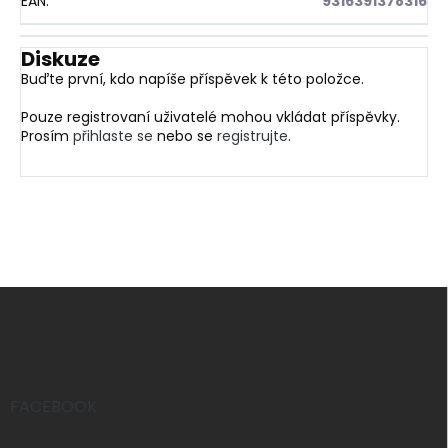
EAN
:
9316391378316
Diskuze
Buďte první, kdo napíše příspěvek k této položce.
Pouze registrovaní uživatelé mohou vkládat příspěvky.
Prosím
přihlaste se
nebo se
registrujte
.
Z
á
p
a
t
í
FACEBOOK