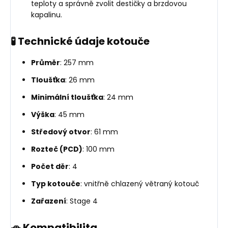
teploty a správně zvolit destičky a brzdovou
kapalinu.
🧪 Technické údaje kotouče
Průměr
: 257 mm
Tloušťka
: 26 mm
Minimální tloušťka
: 24 mm
Výška
: 45 mm
Středový otvor
: 61 mm
Rozteč (PCD)
: 100 mm
Počet děr
: 4
Typ kotouče
: vnitřně chlazený větraný kotouč
Zařazení
: Stage 4
🚗 Kompatibilita