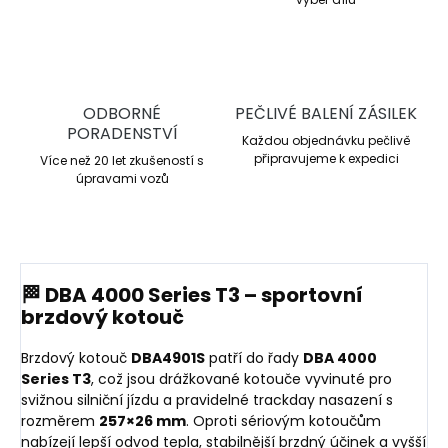
ODBORNÉ
PEČLIVÉ BALENÍ ZÁSILEK
PORADENSTVÍ
Každou objednávku pečlivě
připravujeme k expedici
Více než 20 let zkušeností s
úpravami vozů
🏁 DBA 4000 Series T3 – sportovní
brzdový kotouč
Brzdový kotouč
DBA4901S
patří do řady
DBA 4000
Series T3
, což jsou drážkované kotouče vyvinuté pro
svižnou silniční jízdu a pravidelné trackday nasazení s
rozměrem
257×26 mm
. Oproti sériovým kotoučům
nabízejí lepší odvod tepla, stabilnější brzdný účinek a vyšší