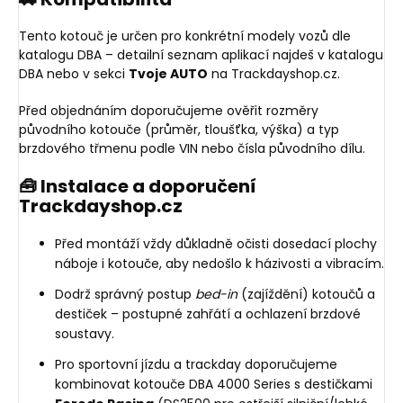
Tento kotouč je určen pro konkrétní modely vozů dle
katalogu DBA – detailní seznam aplikací najdeš v katalogu
DBA nebo v sekci
Tvoje AUTO
na Trackdayshop.cz.
Před objednáním doporučujeme ověřit rozměry
původního kotouče (průměr, tloušťka, výška) a typ
brzdového třmenu podle VIN nebo čísla původního dílu.
🧰 Instalace a doporučení
Trackdayshop.cz
Před montáží vždy důkladně očisti dosedací plochy
náboje i kotouče, aby nedošlo k házivosti a vibracím.
Dodrž správný postup
bed-in
(zajíždění) kotoučů a
destiček – postupné zahřátí a ochlazení brzdové
soustavy.
Pro sportovní jízdu a trackday doporučujeme
kombinovat kotouče DBA 4000 Series s destičkami