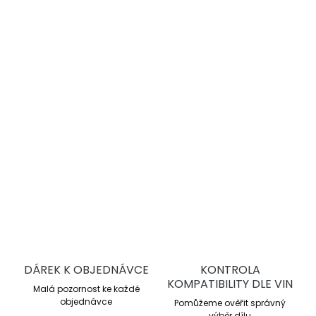
−
+
Přidat do košíku
DBA 4000 Series T3
jsou vysoce výkonné drážkované
brzdové kotouče pro sportovní jízdu a trackday. Nabízejí
lepší chlazení, stabilní brzdný účinek a vyšší odolnost proti
přehřátí oproti sériovým kotoučům.
DETAILNÍ INFORMACE
ZEPTAT SE
DÁREK K OBJEDNÁVCE
KONTROLA
KOMPATIBILITY DLE VIN
Malá pozornost ke každé
objednávce
Pomůžeme ověřit správný
výběr dílu