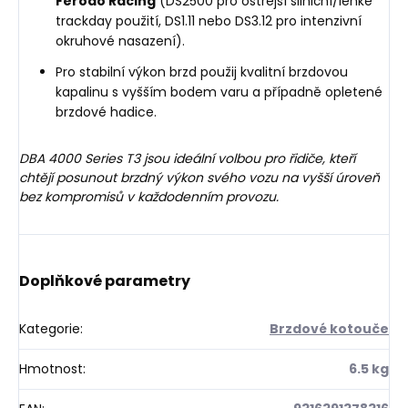
Ferodo Racing
(DS2500 pro ostřejší silniční/lehké
trackday použití, DS1.11 nebo DS3.12 pro intenzivní
okruhové nasazení).
Pro stabilní výkon brzd použij kvalitní brzdovou
kapalinu s vyšším bodem varu a případně opletené
brzdové hadice.
DBA 4000 Series T3 jsou ideální volbou pro řidiče, kteří
chtějí posunout brzdný výkon svého vozu na vyšší úroveň
bez kompromisů v každodenním provozu.
Doplňkové parametry
Kategorie
:
Brzdové kotouče
Hmotnost
:
6.5 kg