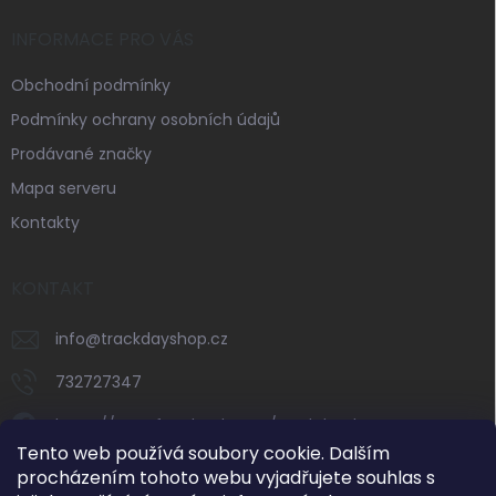
INFORMACE PRO VÁS
Obchodní podmínky
Podmínky ochrany osobních údajů
Prodávané značky
Mapa serveru
Kontakty
KONTAKT
info
@
trackdayshop.cz
732727347
https://www.facebook.com/trackdayshop
Tento web používá soubory cookie. Dalším
trackdayshop
procházením tohoto webu vyjadřujete souhlas s