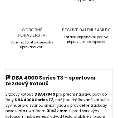
ODBORNÉ
PEČLIVÉ BALENÍ ZÁSILEK
PORADENSTVÍ
Každou objednávku pečlivě
připravujeme k expedici
Více než 20 let zkušeností s
úpravami vozů
🏁 DBA 4000 Series T3 – sportovní
brzdový kotouč
Brzdový kotouč
DBA4784S
pro přední nápravu patří do
řady
DBA 4000 Series T3
, což jsou drážkované kotouče
vyvinuté pro svižnou silniční jízdu a pravidelné trackday
nasazení s rozměrem
311×32 mm
. Oproti sériovým
kotoučům nabízejí lepší odvod tepla, stabilnější brzdný