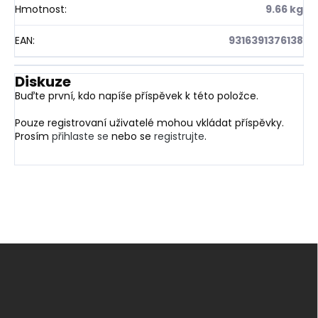
Hmotnost
:
9.66 kg
EAN
:
9316391376138
Diskuze
Buďte první, kdo napíše příspěvek k této položce.
Pouze registrovaní uživatelé mohou vkládat příspěvky.
Prosím
přihlaste se
nebo se
registrujte
.
Z
á
p
a
t