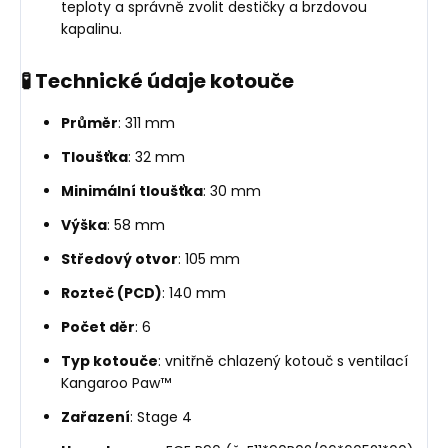
teploty a správně zvolit destičky a brzdovou
kapalinu.
🧪 Technické údaje kotouče
Průměr
: 311 mm
Tloušťka
: 32 mm
Minimální tloušťka
: 30 mm
Výška
: 58 mm
Středový otvor
: 105 mm
Rozteč (PCD)
: 140 mm
Počet děr
: 6
Typ kotouče
: vnitřně chlazený kotouč s ventilací
Kangaroo Paw™
Zařazení
: Stage 4