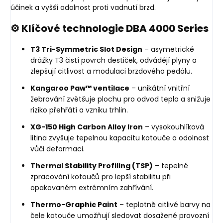
účinek a vyšší odolnost proti vadnutí brzd.
⚙️ Klíčové technologie DBA 4000 Series
T3 Tri-Symmetric Slot Design
– asymetrické
drážky T3 čistí povrch destiček, odvádějí plyny a
zlepšují citlivost a modulaci brzdového pedálu.
Kangaroo Paw™ ventilace
– unikátní vnitřní
žebrování zvětšuje plochu pro odvod tepla a snižuje
riziko přehřátí a vzniku trhlin.
XG-150 High Carbon Alloy Iron
– vysokouhlíková
litina zvyšuje tepelnou kapacitu kotouče a odolnost
vůči deformaci.
Thermal Stability Profiling (TSP)
– tepelné
zpracování kotoučů pro lepší stabilitu při
opakovaném extrémním zahřívání.
Thermo-Graphic Paint
– teplotně citlivé barvy na
čele kotouče umožňují sledovat dosažené provozní