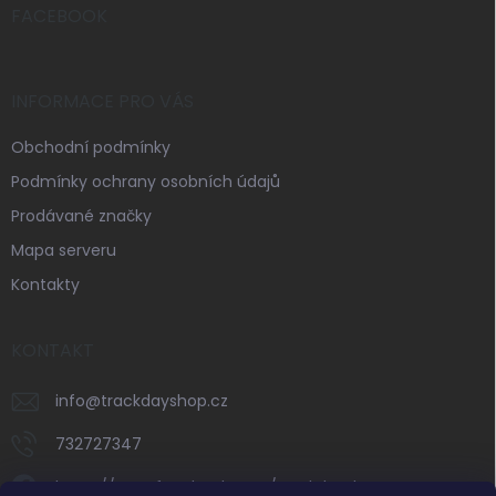
í
FACEBOOK
INFORMACE PRO VÁS
Obchodní podmínky
Podmínky ochrany osobních údajů
Prodávané značky
Mapa serveru
Kontakty
KONTAKT
info
@
trackdayshop.cz
732727347
https://www.facebook.com/trackdayshop