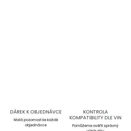
−
+
Přidat do košíku
DBA 4000 Series T3
jsou vysoce výkonné drážkované
brzdové kotouče pro sportovní jízdu a trackday. Nabízejí
lepší chlazení, stabilní brzdný účinek a vyšší odolnost proti
přehřátí oproti sériovým kotoučům.
DETAILNÍ INFORMACE
ZEPTAT SE
DÁREK K OBJEDNÁVCE
KONTROLA
KOMPATIBILITY DLE VIN
Malá pozornost ke každé
objednávce
Pomůžeme ověřit správný
výběr dílu