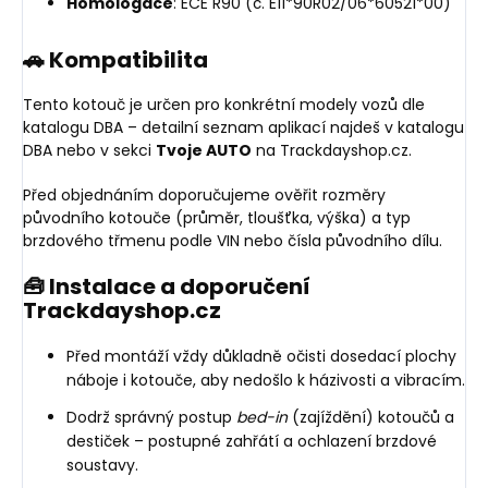
Homologace
: ECE R90 (č. E11*90R02/06*60521*00)
🚗 Kompatibilita
Tento kotouč je určen pro konkrétní modely vozů dle
katalogu DBA – detailní seznam aplikací najdeš v katalogu
DBA nebo v sekci
Tvoje AUTO
na Trackdayshop.cz.
Před objednáním doporučujeme ověřit rozměry
původního kotouče (průměr, tloušťka, výška) a typ
brzdového třmenu podle VIN nebo čísla původního dílu.
🧰 Instalace a doporučení
Trackdayshop.cz
Před montáží vždy důkladně očisti dosedací plochy
náboje i kotouče, aby nedošlo k házivosti a vibracím.
Dodrž správný postup
bed-in
(zajíždění) kotoučů a
destiček – postupné zahřátí a ochlazení brzdové
soustavy.