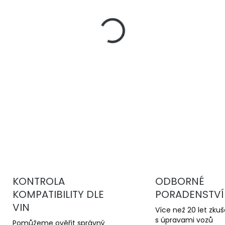
−
+
DBA 4000 Series T3
jsou 
kotouče pro sportovní jízd
stabilní brzdný účinek a v
kotoučům.
DETAILNÍ INFORMACE
KONTROLA
ODBORNÉ
KOMPATIBILITY DLE
PORADENSTVÍ
VIN
Více než 20 let zku
s úpravami vozů
Pomůžeme ověřit správný