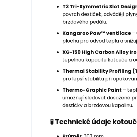
T3 Tri-Symmetric Slot Desig
povrch destiček, odvádějí plyny 
brzdového pedálu.
Kangaroo Paw™ ventilace
– 
plochu pro odvod tepla a snižuje
XG-150 High Carbon Alloy Ir
tepelnou kapacitu kotouče a o
Thermal Stability Profiling (
pro lepší stabilitu při opakov
Thermo-Graphic Paint
– tepl
umožňují sledovat dosažené pro
destičky a brzdovou kapalinu.
🧪 Technické údaje kotouč
Průměr
: 307 mm