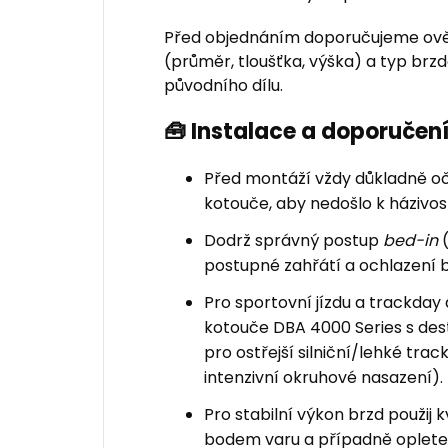
Před objednáním doporučujeme ově
(průměr, tloušťka, výška) a typ br
původního dílu.
🧰 Instalace a doporuče
Před montáží vždy důkladně oči
kotouče, aby nedošlo k házivost
Dodrž správný postup
bed-in
(
postupné zahřátí a ochlazení 
Pro sportovní jízdu a trackd
kotouče DBA 4000 Series s de
pro ostřejší silniční/lehké trac
intenzivní okruhové nasazení).
Pro stabilní výkon brzd použij 
bodem varu a případně oplete