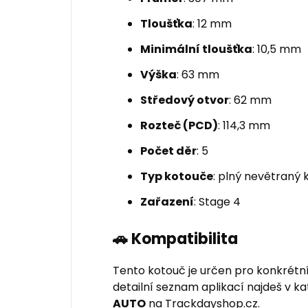
Tloušťka
: 12 mm
Minimální tloušťka
: 10,5 mm
Výška
: 63 mm
Středový otvor
: 62 mm
Rozteč (PCD)
: 114,3 mm
Počet děr
: 5
Typ kotouče
: plný nevětraný 
Zařazení
: Stage 4
🚗 Kompatibilita
Tento kotouč je určen pro konkrétn
detailní seznam aplikací najdeš v k
AUTO
na Trackdayshop.cz.