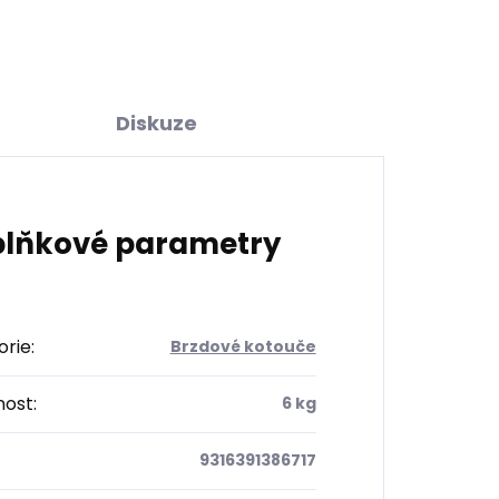
Diskuze
lňkové parametry
orie
:
Brzdové kotouče
ost
:
6 kg
9316391386717