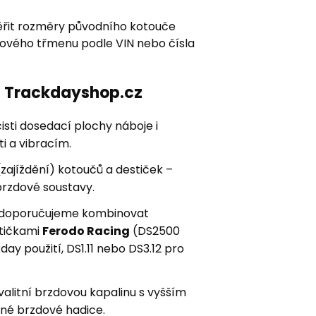
řit rozměry původního kotouče
zdového třmenu podle VIN nebo čísla
ní Trackdayshop.cz
sti dosedací plochy náboje i
i a vibracím.
zajíždění) kotoučů a destiček –
brzdové soustavy.
ay doporučujeme kombinovat
stičkami
Ferodo Racing
(DS2500
kday použití, DS1.11 nebo DS3.12 pro
kvalitní brzdovou kapalinu s vyšším
né brzdové hadice.