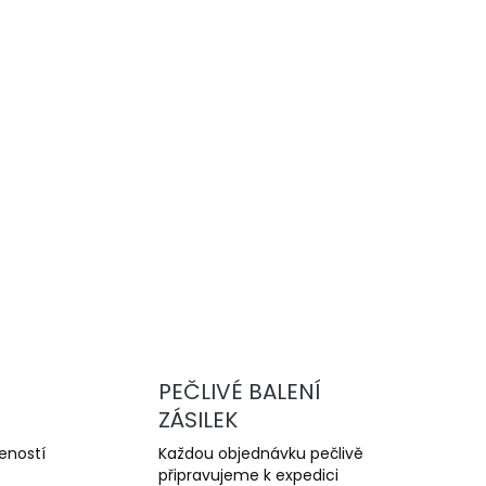
Přidat do košíku
vysoce výkonné drážkované brzdové
u a trackday. Nabízejí lepší chlazení,
yšší odolnost proti přehřátí oproti sériovým
ZEPTAT SE
PEČLIVÉ BALENÍ
ZÁSILEK
šeností
Každou objednávku pečlivě
připravujeme k expedici