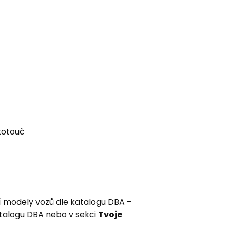
kotouč
í modely vozů dle katalogu DBA –
atalogu DBA nebo v sekci
Tvoje