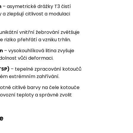
n
– asymetrické drážky T3 čistí
a zlepšují citlivost a modulaci
unikátní vnitřní žebrování zvětšuje
 riziko přehřátí a vzniku trhlin.
on
– vysokouhlíková litina zvyšuje
dolnost vůči deformaci.
TSP)
– tepelné zpracování kotoučů
aném extrémním zahřívání.
otně citlivé barvy na čele kotouče
vozní teploty a správně zvolit
e