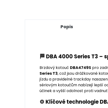
Popis
🏁 DBA 4000 Series T3 – 
Brzdový kotouč
DBA4749S
pro zadn
Series T3
, což jsou drážkované kotou
jízdu a pravidelné trackday nasaze
sériovým kotoučům nabízejí lepší od
účinek a vyšší odolnost proti vadnutí
⚙️ Klíčové technologie D