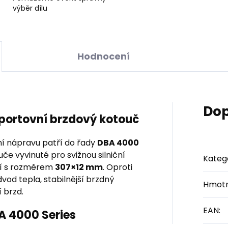
výběr dílu
Hodnocení
Dop
sportovní brzdový kotouč
í nápravu patří do řady
DBA 4000
če vyvinuté pro svižnou silniční
Kateg
ní s rozměrem
307×12 mm
. Oproti
vod tepla, stabilnější brzdný
Hmotn
 brzd.
EAN
:
BA 4000 Series