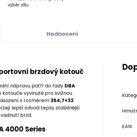
výběr dílu
Hodnocení
Dop
sportovní brzdový kotouč
dní nápravu patří do řady
DBA
é kotouče vyvinuté pro svižnou
Kateg
y nasazení s rozměrem
354,7×32
ejí lepší odvod tepla, stabilnější
Hmotn
 vadnutí brzd.
EAN
:
BA 4000 Series