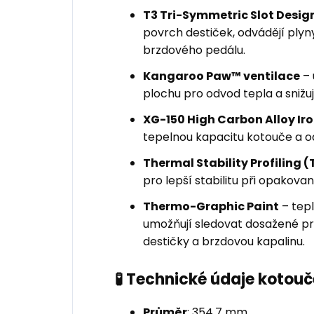
T3 Tri-Symmetric Slot Desig
povrch destiček, odvádějí plyny 
brzdového pedálu.
Kangaroo Paw™ ventilace
– 
plochu pro odvod tepla a snižuje
XG-150 High Carbon Alloy Ir
tepelnou kapacitu kotouče a o
Thermal Stability Profiling (
pro lepší stabilitu při opakov
Thermo-Graphic Paint
– tepl
umožňují sledovat dosažené pro
destičky a brzdovou kapalinu.
🧪 Technické údaje kotouč
Průměr
: 354,7 mm