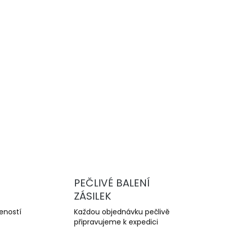
Přidat do košíku
vysoce výkonné drážkované brzdové
u a trackday. Nabízejí lepší chlazení,
yšší odolnost proti přehřátí oproti sériovým
ZEPTAT SE
PEČLIVÉ BALENÍ
ZÁSILEK
šeností
Každou objednávku pečlivě
připravujeme k expedici