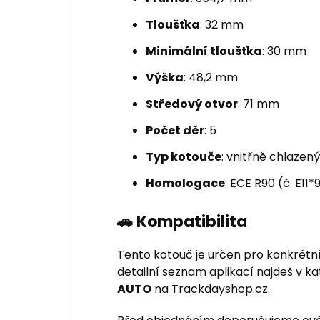
Tloušťka
: 32 mm
Minimální tloušťka
: 30 mm
Výška
: 48,2 mm
Středový otvor
: 71 mm
Počet děr
: 5
Typ kotouče
: vnitřně chlazen
Homologace
: ECE R90 (č. E1
🚗 Kompatibilita
Tento kotouč je určen pro konkrétn
detailní seznam aplikací najdeš v k
AUTO
na Trackdayshop.cz.