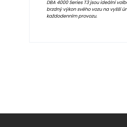
DBA 4000 Series T3 jsou ideální volbo
brzdný výkon svého vozu na vyšší 
každodenním provozu.
Z
á