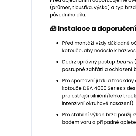
Před objednáním doporučujeme ově
(průměr, tloušťka, výška) a typ br
původního dílu.
🧰 Instalace a doporuče
Před montáží vždy důkladně oči
kotouče, aby nedošlo k házivost
Dodrž správný postup
bed-in
(
postupné zahřátí a ochlazení 
Pro sportovní jízdu a trackd
kotouče DBA 4000 Series s de
pro ostřejší silniční/lehké trac
intenzivní okruhové nasazení).
Pro stabilní výkon brzd použij 
bodem varu a případně oplete