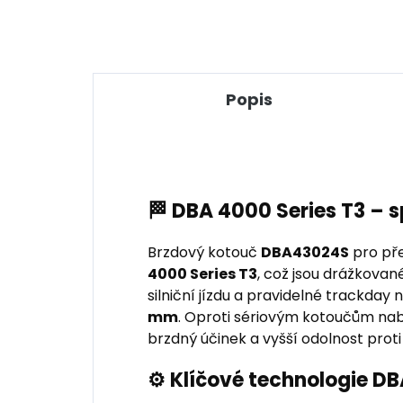
Popis
🏁 DBA 4000 Series T3 – 
Brzdový kotouč
DBA43024S
pro pře
4000 Series T3
, což jsou drážkovan
silniční jízdu a pravidelné trackda
mm
. Oproti sériovým kotoučům nabíz
brzdný účinek a vyšší odolnost proti
⚙️ Klíčové technologie D