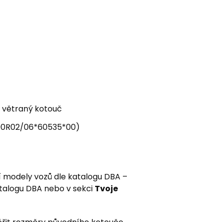
ý větraný kotouč
1*90R02/06*60535*00)
í modely vozů dle katalogu DBA –
atalogu DBA nebo v sekci
Tvoje