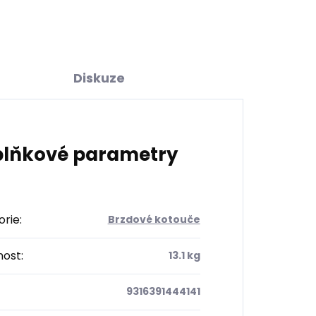
Diskuze
lňkové parametry
orie
:
Brzdové kotouče
ost
:
13.1 kg
9316391444141