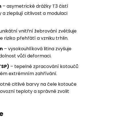
n
– asymetrické drážky T3 čistí
a zlepšují citlivost a modulaci
unikátní vnitřní žebrování zvětšuje
 riziko přehřátí a vzniku trhlin.
on
– vysokouhlíková litina zvyšuje
dolnost vůči deformaci.
TSP)
– tepelné zpracování kotoučů
aném extrémním zahřívání.
otně citlivé barvy na čele kotouče
vozní teploty a správně zvolit
e