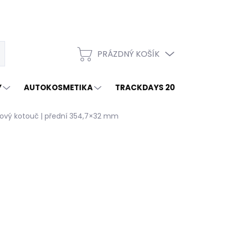
PRÁZDNÝ KOŠÍK
t
NÁKUPNÍ
KOŠÍK
Y
AUTOKOSMETIKA
TRACKDAYS 2026
ZNAČ
ový kotouč | přední 354,7×32 mm
2026
MOŽNOSTI DORUČENÍ