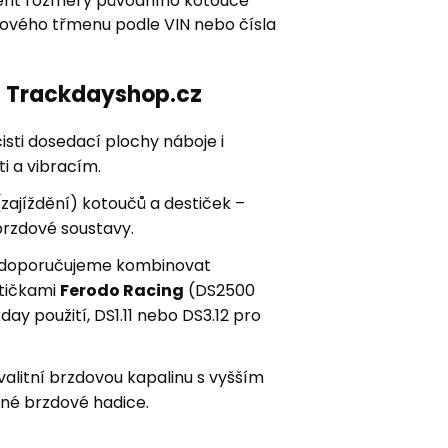
řit rozměry původního kotouče
zdového třmenu podle VIN nebo čísla
ní Trackdayshop.cz
sti dosedací plochy náboje i
i a vibracím.
zajíždění) kotoučů a destiček –
brzdové soustavy.
ay doporučujeme kombinovat
stičkami
Ferodo Racing
(DS2500
kday použití, DS1.11 nebo DS3.12 pro
kvalitní brzdovou kapalinu s vyšším
né brzdové hadice.