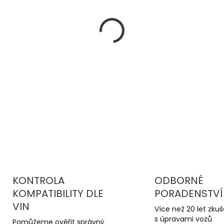
−
+
DBA 4000 Series T3
jsou 
kotouče pro sportovní jízd
stabilní brzdný účinek a v
kotoučům.
DETAILNÍ INFORMACE
KONTROLA
ODBORNÉ
KOMPATIBILITY DLE
PORADENSTVÍ
VIN
Více než 20 let zku
s úpravami vozů
Pomůžeme ověřit správný