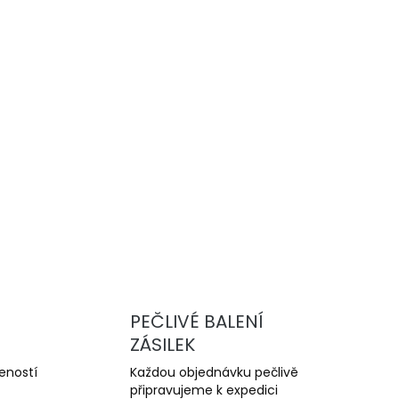
Přidat do košíku
vysoce výkonné drážkované brzdové
u a trackday. Nabízejí lepší chlazení,
yšší odolnost proti přehřátí oproti sériovým
ZEPTAT SE
PEČLIVÉ BALENÍ
ZÁSILEK
šeností
Každou objednávku pečlivě
připravujeme k expedici