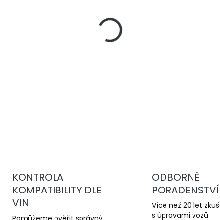
−
+
DBA 4000 Series T3
jsou 
kotouče pro sportovní jízd
stabilní brzdný účinek a v
kotoučům.
DETAILNÍ INFORMACE
KONTROLA
ODBORNÉ
KOMPATIBILITY DLE
PORADENSTVÍ
VIN
Více než 20 let zku
s úpravami vozů
Pomůžeme ověřit správný