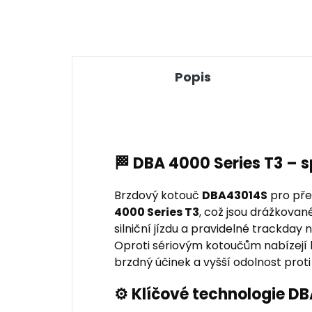
Popis
🏁 DBA 4000 Series T3 – 
Brzdový kotouč
DBA43014S
pro pře
4000 Series T3
, což jsou drážkovan
silniční jízdu a pravidelné trackda
Oproti sériovým kotoučům nabízejí le
brzdný účinek a vyšší odolnost proti
⚙️ Klíčové technologie D