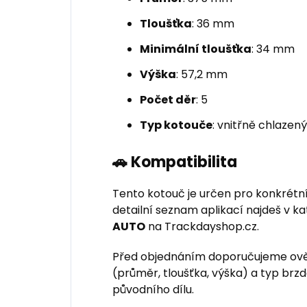
Tloušťka
: 36 mm
Minimální tloušťka
: 34 mm
Výška
: 57,2 mm
Počet děr
: 5
Typ kotouče
: vnitřně chlazen
🚗 Kompatibilita
Tento kotouč je určen pro konkrétn
detailní seznam aplikací najdeš v k
AUTO
na Trackdayshop.cz.
Před objednáním doporučujeme ově
(průměr, tloušťka, výška) a typ br
původního dílu.