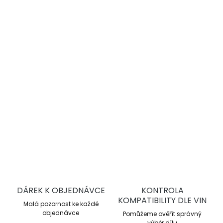
−
+
Přidat do košíku
DBA 4000 Series T3
jsou vysoce výkonné drážkované
brzdové kotouče pro sportovní jízdu a trackday. Nabízejí
lepší chlazení, stabilní brzdný účinek a vyšší odolnost proti
přehřátí oproti sériovým kotoučům.
DETAILNÍ INFORMACE
ZEPTAT SE
DÁREK K OBJEDNÁVCE
KONTROLA
KOMPATIBILITY DLE VIN
Malá pozornost ke každé
objednávce
Pomůžeme ověřit správný
výběr dílu