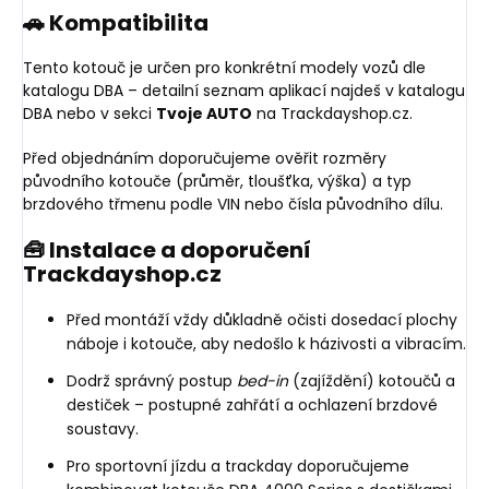
🚗 Kompatibilita
Tento kotouč je určen pro konkrétní modely vozů dle
katalogu DBA – detailní seznam aplikací najdeš v katalogu
DBA nebo v sekci
Tvoje AUTO
na Trackdayshop.cz.
Před objednáním doporučujeme ověřit rozměry
původního kotouče (průměr, tloušťka, výška) a typ
brzdového třmenu podle VIN nebo čísla původního dílu.
🧰 Instalace a doporučení
Trackdayshop.cz
Před montáží vždy důkladně očisti dosedací plochy
náboje i kotouče, aby nedošlo k házivosti a vibracím.
Dodrž správný postup
bed-in
(zajíždění) kotoučů a
destiček – postupné zahřátí a ochlazení brzdové
soustavy.
Pro sportovní jízdu a trackday doporučujeme