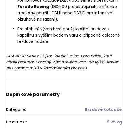
kombinovat kotouče DBA 4000 Series s destičkami
Ferodo Racing
(DS2500 pro ostřejší silniční/lehké
trackday použití, DS1.11 nebo DS3.12 pro intenzivní
okruhové nasazení).
Pro stabilní výkon brzd použij kvalitní brzdovou
kapalinu s vyšším bodem varu a případně opletené
brzdové hadice.
DBA 4000 Series T3 jsou ideální volbou pro řidiče, kteří
chtějí posunout brzdný výkon svého vozu na vyšší úroveň
bez kompromisů v každodenním provozu.
Doplňkové parametry
Kategorie
:
Brzdové kotouče
Hmotnost
:
9.75 kg