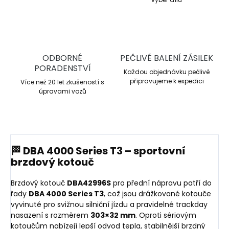
ODBORNÉ
PEČLIVÉ BALENÍ ZÁSILEK
PORADENSTVÍ
Každou objednávku pečlivě
připravujeme k expedici
Více než 20 let zkušeností s
úpravami vozů
🏁 DBA 4000 Series T3 – sportovní
brzdový kotouč
Brzdový kotouč
DBA42996S
pro přední nápravu patří do
řady
DBA 4000 Series T3
, což jsou drážkované kotouče
vyvinuté pro svižnou silniční jízdu a pravidelné trackday
nasazení s rozměrem
303×32 mm
. Oproti sériovým
kotoučům nabízejí lepší odvod tepla, stabilnější brzdný