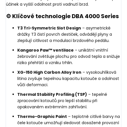
účinek a vyšší odolnost proti vadnutí brzd.
⚙️ Klíčové technologie DBA 4000 Series
T3 Tri-Symmetric Slot Design
– asymetrické
drážky T3 čistí povrch destiček, odvádějí plyny a
zlepšují citlivost a modulaci brzdového pedálu.
Kangaroo Paw™ ventilace
– unikátní vnitřní
žebrování zvětšuje plochu pro odvod tepla a snižuje
riziko přehřátí a vzniku trhlin.
XG-150 High Carbon Alloy Iron
– vysokouhlíková
litina zvyšuje tepelnou kapacitu kotouče a odolnost
vůči deformaci.
Thermal Stability Profiling (TSP)
– tepelné
zpracování kotoučů pro lepší stabilitu při
opakovaném extrémním zahřívání.
Thermo-Graphic Paint
– teplotně citlivé barvy na
čele kotouče umožňují sledovat dosažené provozní