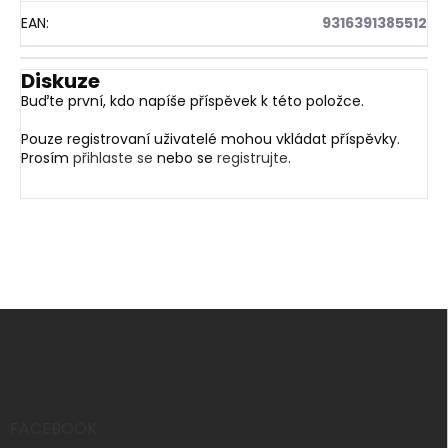
EAN
:
9316391385512
Diskuze
Buďte první, kdo napíše příspěvek k této položce.
Pouze registrovaní uživatelé mohou vkládat příspěvky.
Prosím
přihlaste se
nebo se
registrujte
.
Z
á
p
a
t
í
FACEBOOK