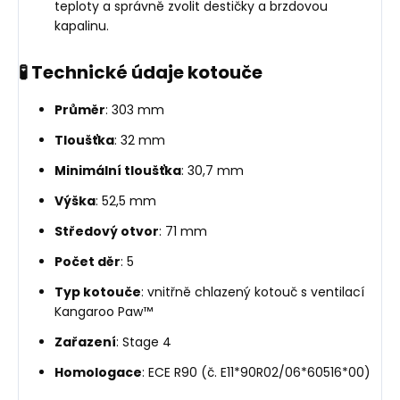
teploty a správně zvolit destičky a brzdovou
kapalinu.
🧪 Technické údaje kotouče
Průměr
: 303 mm
Tloušťka
: 32 mm
Minimální tloušťka
: 30,7 mm
Výška
: 52,5 mm
Středový otvor
: 71 mm
Počet děr
: 5
Typ kotouče
: vnitřně chlazený kotouč s ventilací
Kangaroo Paw™
Zařazení
: Stage 4
Homologace
: ECE R90 (č. E11*90R02/06*60516*00)