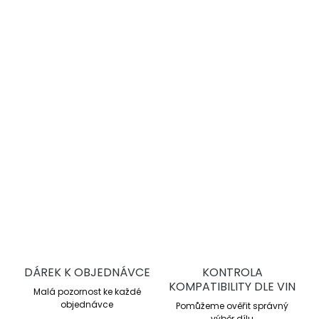
−
+
Přidat do košíku
DBA 4000 Series T3
jsou vysoce výkonné drážkované
brzdové kotouče pro sportovní jízdu a trackday. Nabízejí
lepší chlazení, stabilní brzdný účinek a vyšší odolnost proti
přehřátí oproti sériovým kotoučům.
DETAILNÍ INFORMACE
ZEPTAT SE
DÁREK K OBJEDNÁVCE
KONTROLA
KOMPATIBILITY DLE VIN
Malá pozornost ke každé
objednávce
Pomůžeme ověřit správný
výběr dílu