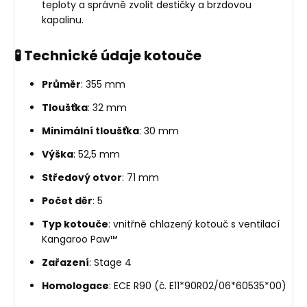
teploty a správně zvolit destičky a brzdovou
kapalinu.
🧪 Technické údaje kotouče
Průměr
: 355 mm
Tloušťka
: 32 mm
Minimální tloušťka
: 30 mm
Výška
: 52,5 mm
Středový otvor
: 71 mm
Počet děr
: 5
Typ kotouče
: vnitřně chlazený kotouč s ventilací
Kangaroo Paw™
Zařazení
: Stage 4
Homologace
: ECE R90 (č. E11*90R02/06*60535*00)