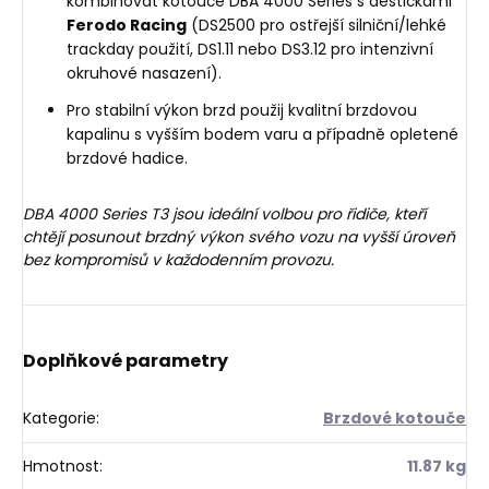
kombinovat kotouče DBA 4000 Series s destičkami
Ferodo Racing
(DS2500 pro ostřejší silniční/lehké
trackday použití, DS1.11 nebo DS3.12 pro intenzivní
okruhové nasazení).
Pro stabilní výkon brzd použij kvalitní brzdovou
kapalinu s vyšším bodem varu a případně opletené
brzdové hadice.
DBA 4000 Series T3 jsou ideální volbou pro řidiče, kteří
chtějí posunout brzdný výkon svého vozu na vyšší úroveň
bez kompromisů v každodenním provozu.
Doplňkové parametry
Kategorie
:
Brzdové kotouče
Hmotnost
:
11.87 kg