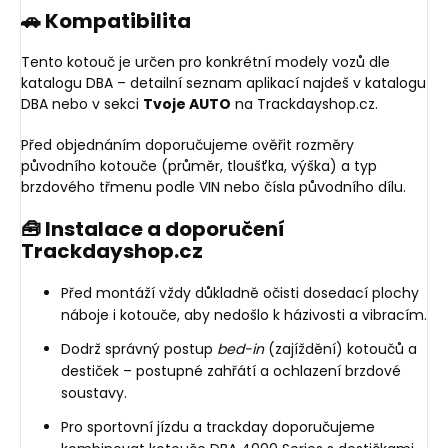
🚗 Kompatibilita
Tento kotouč je určen pro konkrétní modely vozů dle
katalogu DBA – detailní seznam aplikací najdeš v katalogu
DBA nebo v sekci
Tvoje AUTO
na Trackdayshop.cz.
Před objednáním doporučujeme ověřit rozměry
původního kotouče (průměr, tloušťka, výška) a typ
brzdového třmenu podle VIN nebo čísla původního dílu.
🧰 Instalace a doporučení
Trackdayshop.cz
Před montáží vždy důkladně očisti dosedací plochy
náboje i kotouče, aby nedošlo k házivosti a vibracím.
Dodrž správný postup
bed-in
(zajíždění) kotoučů a
destiček – postupné zahřátí a ochlazení brzdové
soustavy.
Pro sportovní jízdu a trackday doporučujeme