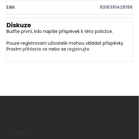
EAN
:
9316391428196
Diskuze
Buďte první, kdo napíše příspěvek k této položce.
Pouze registrovaní uživatelé mohou vkládat příspěvky.
Prosím
přihlaste se
nebo se
registrujte
.
Z
á
p
a
t
í
FACEBOOK