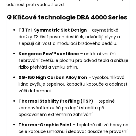
odolnost proti vadnutí brzd.
⚙️ Klíčové technologie DBA 4000 Series
T3 Tri-Symmetric Slot Design
– asymetrické
drážky T3 čistí povrch destiček, odvádějí plyny a
zlepšují citlivost a modulaci brzdového pedálu.
Kangaroo Paw™ ventilace
– unikátní vnitřní
žebrování zvětšuje plochu pro odvod tepla a snižuje
riziko přehřátí a vzniku trhlin.
XG-150 High Carbon Alloy Iron
– vysokouhlíková
litina zvyšuje tepelnou kapacitu kotouče a odolnost
vůči deformaci.
Thermal Stability Profiling (TSP)
– tepelné
zpracování kotoučů pro lepší stabilitu při
opakovaném extrémním zahřívání.
Thermo-Graphic Paint
– teplotně citlivé barvy na
čele kotouče umožňují sledovat dosažené provozní