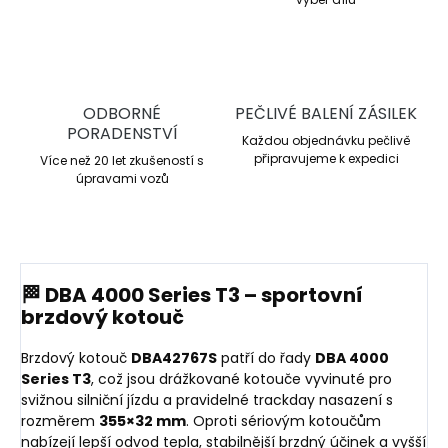
ODBORNÉ
PEČLIVÉ BALENÍ ZÁSILEK
PORADENSTVÍ
Každou objednávku pečlivě
připravujeme k expedici
Více než 20 let zkušeností s
úpravami vozů
🏁 DBA 4000 Series T3 – sportovní
brzdový kotouč
Brzdový kotouč
DBA42767S
patří do řady
DBA 4000
Series T3
, což jsou drážkované kotouče vyvinuté pro
svižnou silniční jízdu a pravidelné trackday nasazení s
rozměrem
355×32 mm
. Oproti sériovým kotoučům
nabízejí lepší odvod tepla, stabilnější brzdný účinek a vyšší