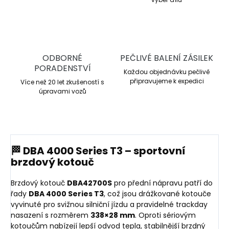
ODBORNÉ
PEČLIVÉ BALENÍ ZÁSILEK
PORADENSTVÍ
Každou objednávku pečlivě
připravujeme k expedici
Více než 20 let zkušeností s
úpravami vozů
🏁 DBA 4000 Series T3 – sportovní
brzdový kotouč
Brzdový kotouč
DBA42700S
pro přední nápravu patří do
řady
DBA 4000 Series T3
, což jsou drážkované kotouče
vyvinuté pro svižnou silniční jízdu a pravidelné trackday
nasazení s rozměrem
338×28 mm
. Oproti sériovým
kotoučům nabízejí lepší odvod tepla, stabilnější brzdný