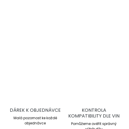
−
+
Přidat do košíku
DBA 4000 Series T3
jsou vysoce výkonné drážkované
brzdové kotouče pro sportovní jízdu a trackday. Nabízejí
lepší chlazení, stabilní brzdný účinek a vyšší odolnost proti
přehřátí oproti sériovým kotoučům.
DETAILNÍ INFORMACE
ZEPTAT SE
DÁREK K OBJEDNÁVCE
KONTROLA
KOMPATIBILITY DLE VIN
Malá pozornost ke každé
objednávce
Pomůžeme ověřit správný
výběr dílu