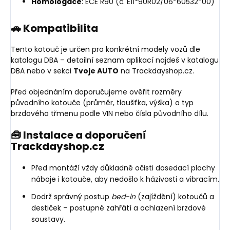
Homologace
: ECE R90 (č. E11*90R02/06*60532*00)
🚗 Kompatibilita
Tento kotouč je určen pro konkrétní modely vozů dle
katalogu DBA – detailní seznam aplikací najdeš v katalogu
DBA nebo v sekci
Tvoje AUTO
na Trackdayshop.cz.
Před objednáním doporučujeme ověřit rozměry
původního kotouče (průměr, tloušťka, výška) a typ
brzdového třmenu podle VIN nebo čísla původního dílu.
🧰 Instalace a doporučení
Trackdayshop.cz
Před montáží vždy důkladně očisti dosedací plochy
náboje i kotouče, aby nedošlo k házivosti a vibracím.
Dodrž správný postup
bed-in
(zajíždění) kotoučů a
destiček – postupné zahřátí a ochlazení brzdové
soustavy.