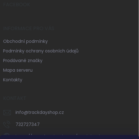
í
FACEBOOK
INFORMACE PRO VÁS
Obchodní podmínky
Podmínky ochrany osobních údajů
Prodávané značky
Mapa serveru
Kontakty
KONTAKT
info
@
trackdayshop.cz
732727347
https://www.facebook.com/trackdayshop