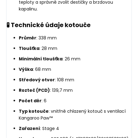
teploty a správně zvolit destičky a brzdovou
kapalinu.
🧪 Technické údaje kotouče
Průměr
: 338 mm
Tloušťka
: 28 mm
Minimální tloušťka
: 26 mm
Výška
: 68 mm
Středový otvor
: 108 mm
Rozteč (PCD)
: 139,7 mm
Počet děr
: 6
Typ kotouče
: vnitřně chlazený kotouč s ventilací
Kangaroo Paw™
Zařazení
: Stage 4