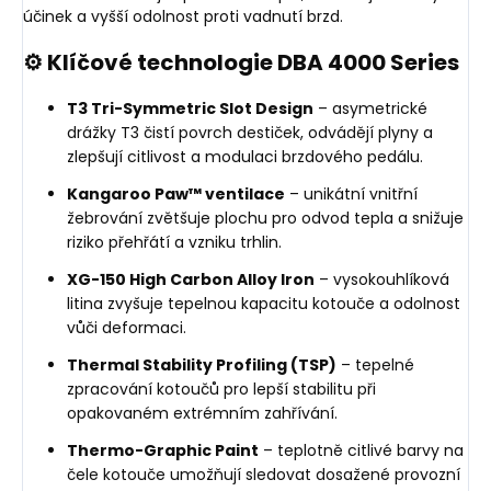
účinek a vyšší odolnost proti vadnutí brzd.
⚙️ Klíčové technologie DBA 4000 Series
T3 Tri-Symmetric Slot Design
– asymetrické
drážky T3 čistí povrch destiček, odvádějí plyny a
zlepšují citlivost a modulaci brzdového pedálu.
Kangaroo Paw™ ventilace
– unikátní vnitřní
žebrování zvětšuje plochu pro odvod tepla a snižuje
riziko přehřátí a vzniku trhlin.
XG-150 High Carbon Alloy Iron
– vysokouhlíková
litina zvyšuje tepelnou kapacitu kotouče a odolnost
vůči deformaci.
Thermal Stability Profiling (TSP)
– tepelné
zpracování kotoučů pro lepší stabilitu při
opakovaném extrémním zahřívání.
Thermo-Graphic Paint
– teplotně citlivé barvy na
čele kotouče umožňují sledovat dosažené provozní