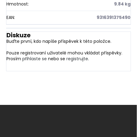
Hmotnost
:
9.84 kg
EAN
:
9316391375490
Diskuze
Buďte první, kdo napíše příspěvek k této položce.
Pouze registrovaní uživatelé mohou vkládat příspěvky.
Prosím
přihlaste se
nebo se
registrujte
.
Z
á
p
a
t