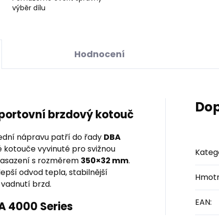
výběr dílu
Hodnocení
Dop
sportovní brzdový kotouč
ední nápravu patří do řady
DBA
é kotouče vyvinuté pro svižnou
Kateg
y nasazení s rozměrem
350×32 mm
.
pší odvod tepla, stabilnější
Hmotn
 vadnutí brzd.
EAN
:
BA 4000 Series