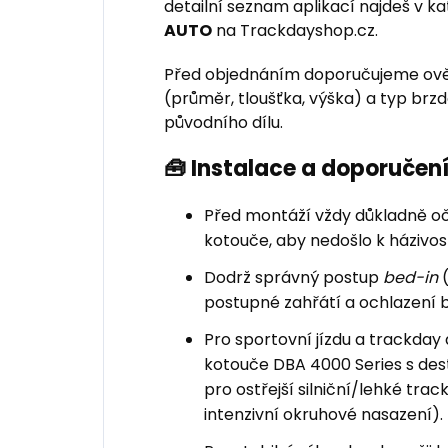
detailní seznam aplikací najdeš v k
AUTO
na Trackdayshop.cz.
Před objednáním doporučujeme ově
(průměr, tloušťka, výška) a typ br
původního dílu.
🧰 Instalace a doporuče
Před montáží vždy důkladně oči
kotouče, aby nedošlo k házivost
Dodrž správný postup
bed-in
(
postupné zahřátí a ochlazení 
Pro sportovní jízdu a trackd
kotouče DBA 4000 Series s de
pro ostřejší silniční/lehké trac
intenzivní okruhové nasazení).