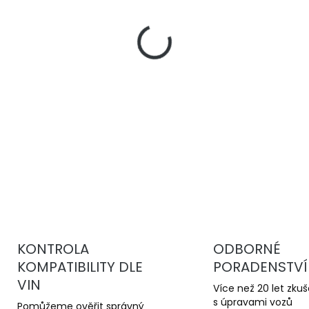
−
+
DBA 4000 Series T3
jsou 
kotouče pro sportovní jízd
stabilní brzdný účinek a v
kotoučům.
DETAILNÍ INFORMACE
KONTROLA
ODBORNÉ
KOMPATIBILITY DLE
PORADENSTVÍ
VIN
Více než 20 let zku
s úpravami vozů
Pomůžeme ověřit správný