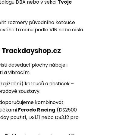
atalogu DBA nebo v sekci
Tvoje
řit rozměry původního kotouče
zdového třmenu podle VIN nebo čísla
ní Trackdayshop.cz
sti dosedací plochy náboje i
i a vibracím.
zajíždění) kotoučů a destiček –
brzdové soustavy.
ay doporučujeme kombinovat
stičkami
Ferodo Racing
(DS2500
kday použití, DS1.11 nebo DS3.12 pro