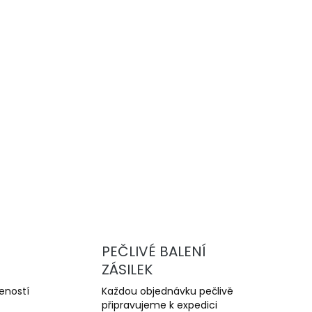
Přidat do košíku
vysoce výkonné drážkované brzdové
u a trackday. Nabízejí lepší chlazení,
yšší odolnost proti přehřátí oproti sériovým
ZEPTAT SE
PEČLIVÉ BALENÍ
ZÁSILEK
šeností
Každou objednávku pečlivě
připravujeme k expedici