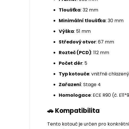
Tloušťka
: 32 mm
Minimální tloušťka
: 30 mm
Výška
: 51 mm
Středový otvor
: 67 mm
Rozteč (PCD)
: 112 mm
Počet děr
: 5
Typ kotouče
: vnitřně chlazen
Zařazení
: Stage 4
Homologace
: ECE R90 (č. E1
🚗 Kompatibilita
Tento kotouč je určen pro konkrétn