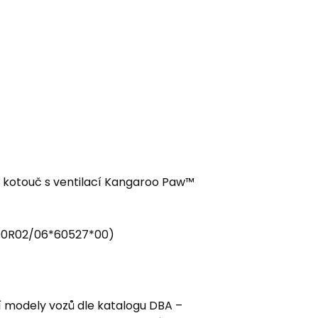
ý kotouč s ventilací Kangaroo Paw™
1*90R02/06*60527*00)
í modely vozů dle katalogu DBA –