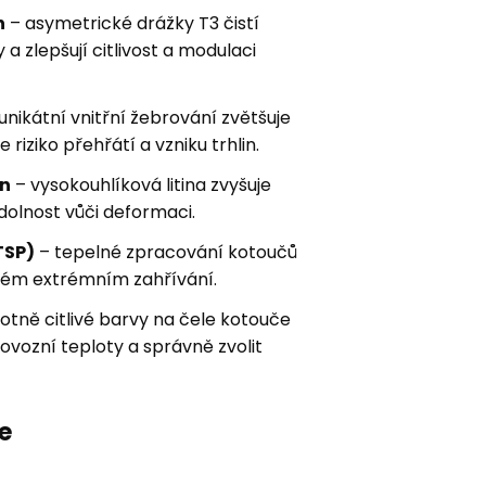
n
– asymetrické drážky T3 čistí
a zlepšují citlivost a modulaci
unikátní vnitřní žebrování zvětšuje
 riziko přehřátí a vzniku trhlin.
on
– vysokouhlíková litina zvyšuje
dolnost vůči deformaci.
TSP)
– tepelné zpracování kotoučů
aném extrémním zahřívání.
otně citlivé barvy na čele kotouče
vozní teploty a správně zvolit
e