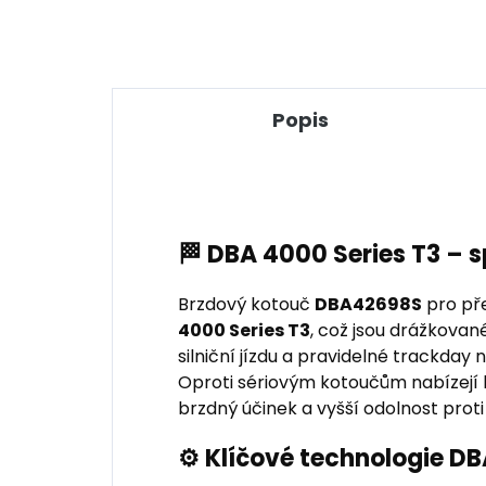
Popis
🏁 DBA 4000 Series T3 – 
Brzdový kotouč
DBA42698S
pro př
4000 Series T3
, což jsou drážkovan
silniční jízdu a pravidelné trackda
Oproti sériovým kotoučům nabízejí le
brzdný účinek a vyšší odolnost proti
⚙️ Klíčové technologie D