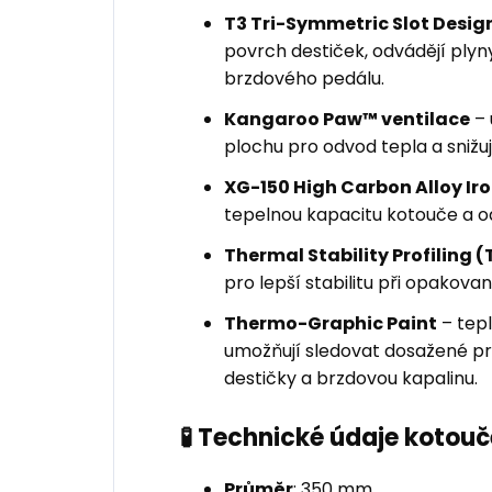
T3 Tri-Symmetric Slot Desig
povrch destiček, odvádějí plyny 
brzdového pedálu.
Kangaroo Paw™ ventilace
– 
plochu pro odvod tepla a snižuje
XG-150 High Carbon Alloy Ir
tepelnou kapacitu kotouče a o
Thermal Stability Profiling (
pro lepší stabilitu při opakov
Thermo-Graphic Paint
– tepl
umožňují sledovat dosažené pro
destičky a brzdovou kapalinu.
🧪 Technické údaje kotouč
Průměr
: 350 mm