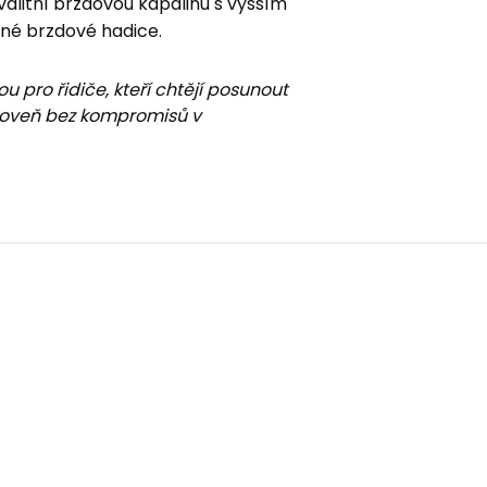
kvalitní brzdovou kapalinu s vyšším
né brzdové hadice.
u pro řidiče, kteří chtějí posunout
úroveň bez kompromisů v