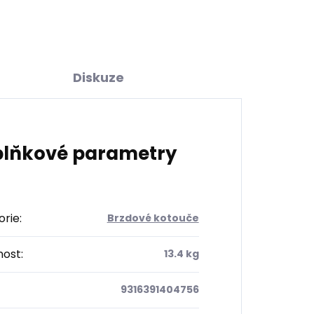
Diskuze
lňkové parametry
orie
:
Brzdové kotouče
ost
:
13.4 kg
9316391404756