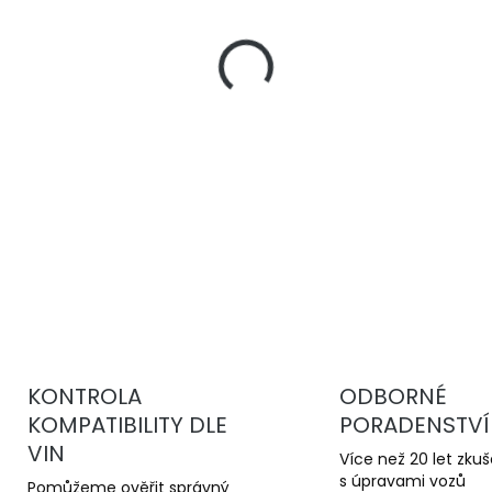
−
+
DBA 4000 Series T3
jsou 
kotouče pro sportovní jízd
stabilní brzdný účinek a v
kotoučům.
DETAILNÍ INFORMACE
KONTROLA
ODBORNÉ
KOMPATIBILITY DLE
PORADENSTVÍ
VIN
Více než 20 let zku
s úpravami vozů
Pomůžeme ověřit správný