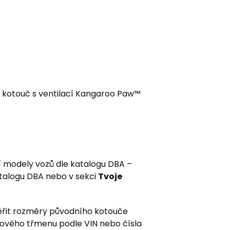
ý kotouč s ventilací Kangaroo Paw™
í modely vozů dle katalogu DBA –
atalogu DBA nebo v sekci
Tvoje
řit rozměry původního kotouče
zdového třmenu podle VIN nebo čísla