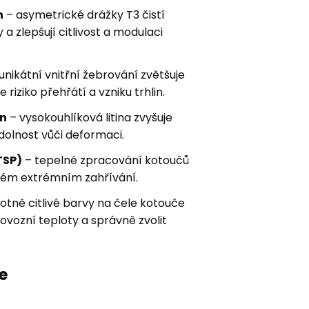
n
– asymetrické drážky T3 čistí
a zlepšují citlivost a modulaci
unikátní vnitřní žebrování zvětšuje
 riziko přehřátí a vzniku trhlin.
on
– vysokouhlíková litina zvyšuje
dolnost vůči deformaci.
TSP)
– tepelné zpracování kotoučů
aném extrémním zahřívání.
otně citlivé barvy na čele kotouče
vozní teploty a správně zvolit
e