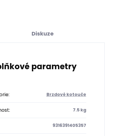
Diskuze
lňkové parametry
orie
:
Brzdové kotouče
ost
:
7.5 kg
9316391405357