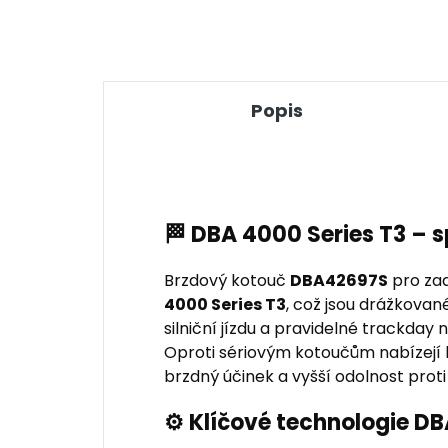
Popis
🏁 DBA 4000 Series T3 – 
Brzdový kotouč
DBA42697S
pro zad
4000 Series T3
, což jsou drážkovan
silniční jízdu a pravidelné trackda
Oproti sériovým kotoučům nabízejí le
brzdný účinek a vyšší odolnost proti
⚙️ Klíčové technologie D