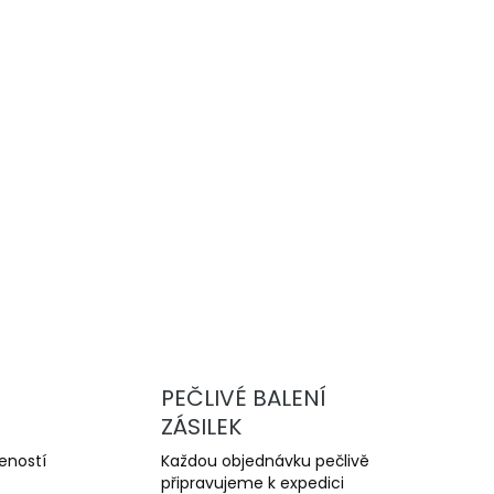
Přidat do košíku
vysoce výkonné drážkované brzdové
u a trackday. Nabízejí lepší chlazení,
yšší odolnost proti přehřátí oproti sériovým
ZEPTAT SE
PEČLIVÉ BALENÍ
ZÁSILEK
šeností
Každou objednávku pečlivě
připravujeme k expedici