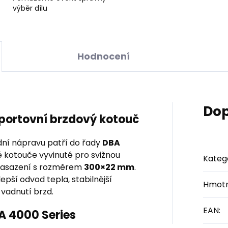
výběr dílu
Hodnocení
Dop
sportovní brzdový kotouč
ní nápravu patří do řady
DBA
é kotouče vyvinuté pro svižnou
Kateg
y nasazení s rozměrem
300×22 mm
.
pší odvod tepla, stabilnější
Hmotn
 vadnutí brzd.
EAN
:
BA 4000 Series