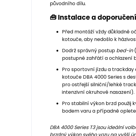
původního dílu.
🧰 Instalace a doporuče
Před montáží vždy důkladně oči
kotouče, aby nedošlo k házivost
Dodrž správný postup
bed-in
(
postupné zahřátí a ochlazení 
Pro sportovní jízdu a trackd
kotouče DBA 4000 Series s de
pro ostřejší silniční/lehké trac
intenzivní okruhové nasazení).
Pro stabilní výkon brzd použij 
bodem varu a případně oplete
DBA 4000 Series T3 jsou ideální volbo
brzdný výkon svého vozu na vyšší 