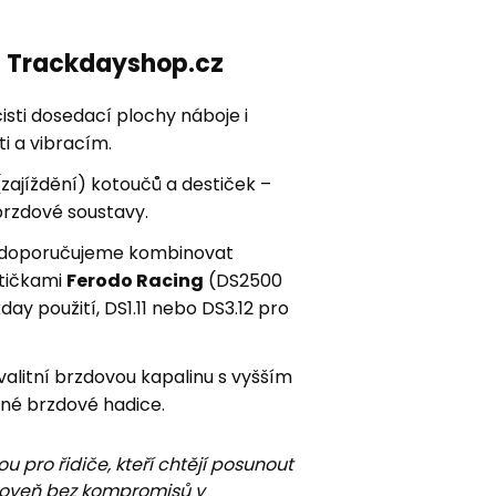
ní Trackdayshop.cz
sti dosedací plochy náboje i
i a vibracím.
zajíždění) kotoučů a destiček –
brzdové soustavy.
ay doporučujeme kombinovat
stičkami
Ferodo Racing
(DS2500
kday použití, DS1.11 nebo DS3.12 pro
kvalitní brzdovou kapalinu s vyšším
né brzdové hadice.
u pro řidiče, kteří chtějí posunout
úroveň bez kompromisů v