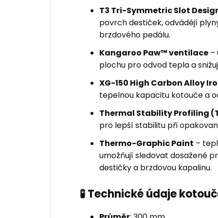
T3 Tri-Symmetric Slot Desig
povrch destiček, odvádějí plyny 
brzdového pedálu.
Kangaroo Paw™ ventilace
– 
plochu pro odvod tepla a snižuje
XG-150 High Carbon Alloy Ir
tepelnou kapacitu kotouče a o
Thermal Stability Profiling (
pro lepší stabilitu při opakov
Thermo-Graphic Paint
– tepl
umožňují sledovat dosažené pro
destičky a brzdovou kapalinu.
🧪 Technické údaje kotouč
Průměr
: 300 mm