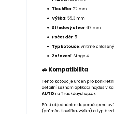
Tloušťka
: 22 mm
Výška
: 55,3 mm
Středový otvor
: 67 mm
Počet děr
: 5
Typ kotouče
: vnitřně chlazen
Zařazení
: Stage 4
🚗 Kompatibilita
Tento kotouč je určen pro konkrétn
detailní seznam aplikací najdeš v k
AUTO
na Trackdayshop.cz.
Před objednáním doporučujeme ově
(průměr, tloušťka, výška) a typ br