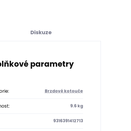
Diskuze
lňkové parametry
orie
:
Brzdové kotouče
ost
:
9.6 kg
9316391412713