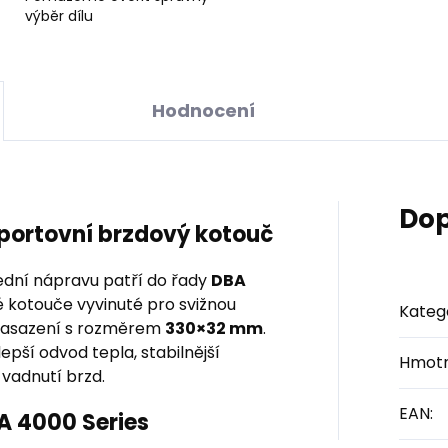
výběr dílu
Hodnocení
Dop
sportovní brzdový kotouč
dní nápravu patří do řady
DBA
é kotouče vyvinuté pro svižnou
Kateg
y nasazení s rozměrem
330×32 mm
.
pší odvod tepla, stabilnější
Hmotn
 vadnutí brzd.
EAN
:
BA 4000 Series