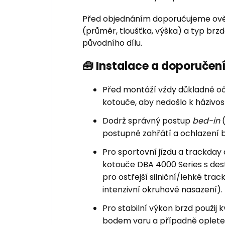
Před objednáním doporučujeme ově
(průměr, tloušťka, výška) a typ br
původního dílu.
🧰 Instalace a doporuče
Před montáží vždy důkladně oči
kotouče, aby nedošlo k házivost
Dodrž správný postup
bed-in
(
postupné zahřátí a ochlazení 
Pro sportovní jízdu a trackd
kotouče DBA 4000 Series s de
pro ostřejší silniční/lehké trac
intenzivní okruhové nasazení).
Pro stabilní výkon brzd použij 
bodem varu a případně oplete