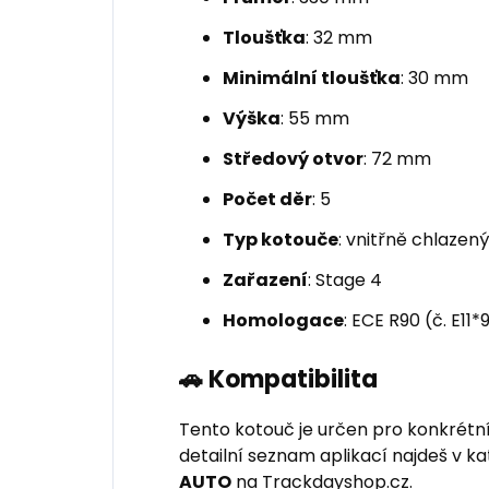
Tloušťka
: 32 mm
Minimální tloušťka
: 30 mm
Výška
: 55 mm
Středový otvor
: 72 mm
Počet děr
: 5
Typ kotouče
: vnitřně chlazen
Zařazení
: Stage 4
Homologace
: ECE R90 (č. E1
🚗 Kompatibilita
Tento kotouč je určen pro konkrétn
detailní seznam aplikací najdeš v k
AUTO
na Trackdayshop.cz.