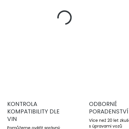
−
+
DBA 4000 Series T3
jsou 
kotouče pro sportovní jízd
stabilní brzdný účinek a v
kotoučům.
DETAILNÍ INFORMACE
KONTROLA
ODBORNÉ
KOMPATIBILITY DLE
PORADENSTVÍ
VIN
Více než 20 let zku
s úpravami vozů
Pomůžeme ověřit správný