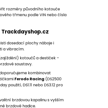
řit rozměry původního kotouče
zdového třmenu podle VIN nebo čísla
ní Trackdayshop.cz
sti dosedací plochy náboje i
i a vibracím.
zajíždění) kotoučů a destiček –
brzdové soustavy.
ay doporučujeme kombinovat
stičkami
Ferodo Racing
(DS2500
kday použití, DS1.11 nebo DS3.12 pro
kvalitní brzdovou kapalinu s vyšším
né brzdové hadice.