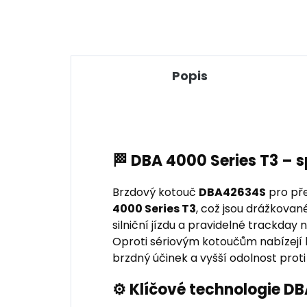
Popis
🏁 DBA 4000 Series T3 – 
Brzdový kotouč
DBA42634S
pro pře
4000 Series T3
, což jsou drážkovan
silniční jízdu a pravidelné trackda
Oproti sériovým kotoučům nabízejí le
brzdný účinek a vyšší odolnost proti
⚙️ Klíčové technologie D