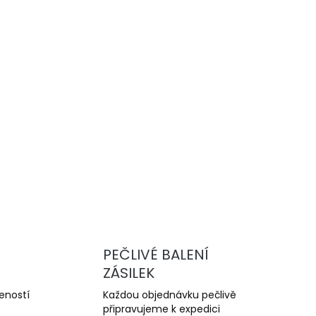
Přidat do košíku
vysoce výkonné drážkované brzdové
u a trackday. Nabízejí lepší chlazení,
yšší odolnost proti přehřátí oproti sériovým
ZEPTAT SE
PEČLIVÉ BALENÍ
ZÁSILEK
šeností
Každou objednávku pečlivě
připravujeme k expedici