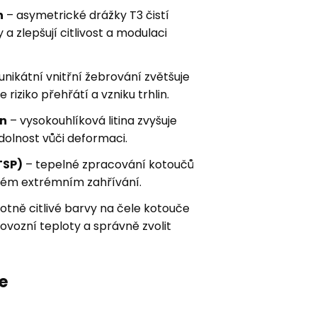
n
– asymetrické drážky T3 čistí
a zlepšují citlivost a modulaci
unikátní vnitřní žebrování zvětšuje
 riziko přehřátí a vzniku trhlin.
on
– vysokouhlíková litina zvyšuje
dolnost vůči deformaci.
TSP)
– tepelné zpracování kotoučů
aném extrémním zahřívání.
otně citlivé barvy na čele kotouče
vozní teploty a správně zvolit
e