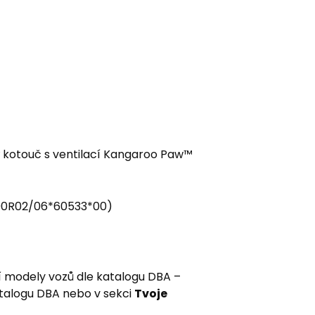
ý kotouč s ventilací Kangaroo Paw™
1*90R02/06*60533*00)
í modely vozů dle katalogu DBA –
atalogu DBA nebo v sekci
Tvoje