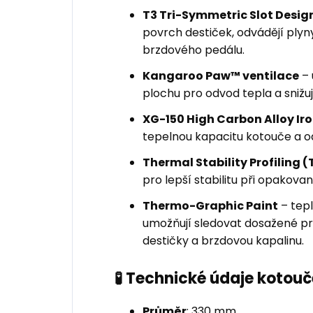
T3 Tri-Symmetric Slot Desig
povrch destiček, odvádějí plyny 
brzdového pedálu.
Kangaroo Paw™ ventilace
– 
plochu pro odvod tepla a snižuje
XG-150 High Carbon Alloy Ir
tepelnou kapacitu kotouče a o
Thermal Stability Profiling (
pro lepší stabilitu při opakov
Thermo-Graphic Paint
– tepl
umožňují sledovat dosažené pro
destičky a brzdovou kapalinu.
🧪 Technické údaje kotouč
Průměr
: 330 mm