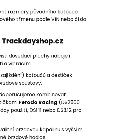
řit rozměry původního kotouče
zdového třmenu podle VIN nebo čísla
ní Trackdayshop.cz
sti dosedací plochy náboje i
i a vibracím.
zajíždění) kotoučů a destiček –
brzdové soustavy.
ay doporučujeme kombinovat
stičkami
Ferodo Racing
(DS2500
kday použití, DS1.11 nebo DS3.12 pro
kvalitní brzdovou kapalinu s vyšším
né brzdové hadice.