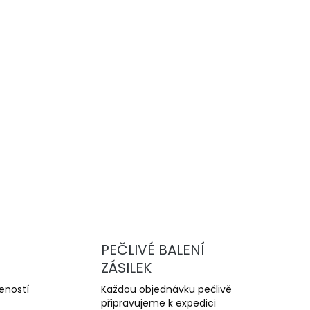
Přidat do košíku
vysoce výkonné drážkované brzdové
u a trackday. Nabízejí lepší chlazení,
yšší odolnost proti přehřátí oproti sériovým
ZEPTAT SE
PEČLIVÉ BALENÍ
ZÁSILEK
šeností
Každou objednávku pečlivě
připravujeme k expedici