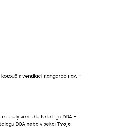
ý kotouč s ventilací Kangaroo Paw™
í modely vozů dle katalogu DBA –
atalogu DBA nebo v sekci
Tvoje