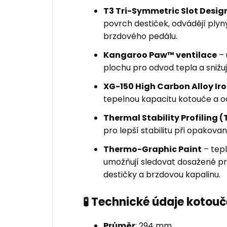
T3 Tri-Symmetric Slot Desig
povrch destiček, odvádějí plyny 
brzdového pedálu.
Kangaroo Paw™ ventilace
– 
plochu pro odvod tepla a snižuje
XG-150 High Carbon Alloy Ir
tepelnou kapacitu kotouče a o
Thermal Stability Profiling (
pro lepší stabilitu při opakov
Thermo-Graphic Paint
– tepl
umožňují sledovat dosažené pro
destičky a brzdovou kapalinu.
🧪 Technické údaje kotouč
Průměr
: 294 mm