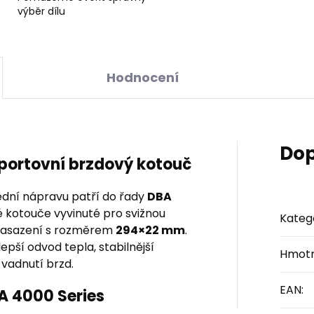
výběr dílu
Hodnocení
Dop
sportovní brzdový kotouč
dní nápravu patří do řady
DBA
é kotouče vyvinuté pro svižnou
Kateg
y nasazení s rozměrem
294×22 mm
.
pší odvod tepla, stabilnější
Hmotn
 vadnutí brzd.
EAN
:
BA 4000 Series