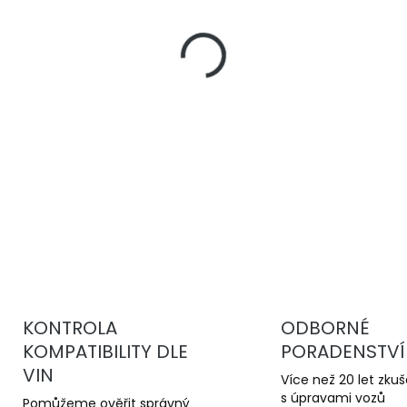
−
+
DBA 4000 Series T3
jsou 
kotouče pro sportovní jízd
stabilní brzdný účinek a v
kotoučům.
DETAILNÍ INFORMACE
KONTROLA
ODBORNÉ
KOMPATIBILITY DLE
PORADENSTVÍ
VIN
Více než 20 let zku
s úpravami vozů
Pomůžeme ověřit správný