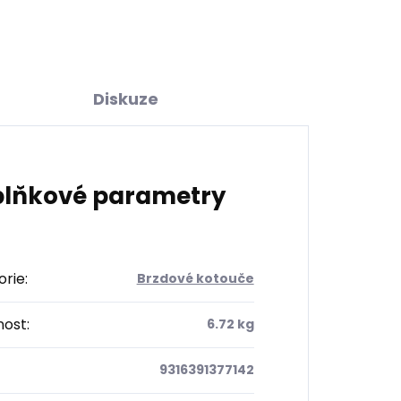
Diskuze
lňkové parametry
orie
:
Brzdové kotouče
ost
:
6.72 kg
9316391377142