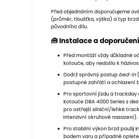
Před objednáním doporučujeme ově
(průměr, tloušťka, výška) a typ br
původního dílu.
🧰 Instalace a doporuče
Před montáží vždy důkladně oči
kotouče, aby nedošlo k házivost
Dodrž správný postup
bed-in
(
postupné zahřátí a ochlazení 
Pro sportovní jízdu a trackd
kotouče DBA 4000 Series s de
pro ostřejší silniční/lehké trac
intenzivní okruhové nasazení).
Pro stabilní výkon brzd použij 
bodem varu a případně oplete