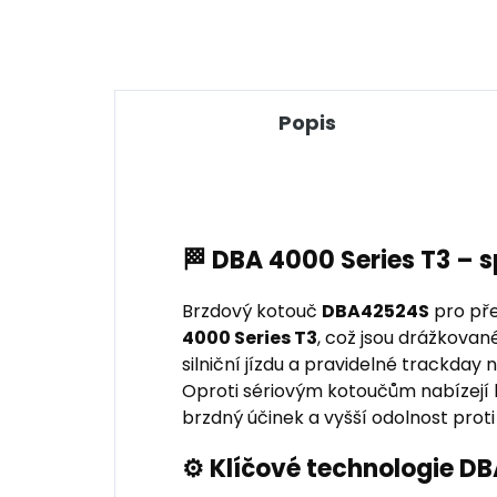
Popis
🏁 DBA 4000 Series T3 – 
Brzdový kotouč
DBA42524S
pro pře
4000 Series T3
, což jsou drážkovan
silniční jízdu a pravidelné trackda
Oproti sériovým kotoučům nabízejí le
brzdný účinek a vyšší odolnost proti
⚙️ Klíčové technologie D