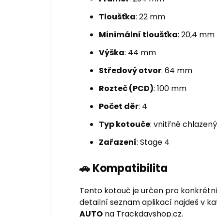
Tloušťka
: 22 mm
Minimální tloušťka
: 20,4 mm
Výška
: 44 mm
Středový otvor
: 64 mm
Rozteč (PCD)
: 100 mm
Počet děr
: 4
Typ kotouče
: vnitřně chlazen
Zařazení
: Stage 4
🚗 Kompatibilita
Tento kotouč je určen pro konkrétn
detailní seznam aplikací najdeš v k
AUTO
na Trackdayshop.cz.