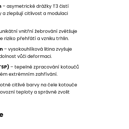
n
– asymetrické drážky T3 čistí
a zlepšují citlivost a modulaci
unikátní vnitřní žebrování zvětšuje
 riziko přehřátí a vzniku trhlin.
on
– vysokouhlíková litina zvyšuje
dolnost vůči deformaci.
TSP)
– tepelné zpracování kotoučů
aném extrémním zahřívání.
otně citlivé barvy na čele kotouče
vozní teploty a správně zvolit
e