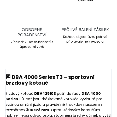
ODBORNÉ
PEČLIVÉ BALENÍ ZÁSILEK
PORADENSTVÍ
Každou objednávku pečlivě
připravujeme k expedici
Více než 20 let zkušeností s
úpravami vozů
🏁 DBA 4000 Series T3 – sportovní
brzdový kotouč
Brzdový kotouč
DBA42510S
patří do řady
DBA 4000
Series T3
, což jsou drážkované kotouče vyvinuté pro
svižnou silniční jízdu a pravidelné trackday nasazení s
rozměrem
300×28 mm
. Oproti sériovým kotoučům
nabízejí lepší odvod tepla, stabilnější brzdný účinek a vyšší