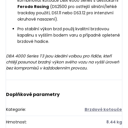
kombinovat kotouče DBA 4000 Series s destičkami
Ferodo Racing
(DS2500 pro ostřejší silniční/lehké
trackday použití, DS1.11 nebo DS3.12 pro intenzivní
okruhové nasazení).
Pro stabilní výkon brzd použij kvalitní brzdovou
kapalinu s vyšším bodem varu a případně opletené
brzdové hadice.
DBA 4000 Series T3 jsou ideální volbou pro řidiče, kteří
chtějí posunout brzdný výkon svého vozu na vyšší úroveň
bez kompromisů v každodenním provozu.
Doplňkové parametry
Kategorie
:
Brzdové kotouče
Hmotnost
:
8.44 kg