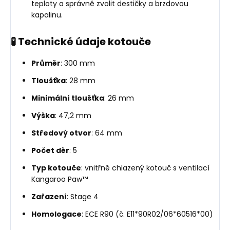
teploty a správně zvolit destičky a brzdovou
kapalinu.
🧪 Technické údaje kotouče
Průměr
: 300 mm
Tloušťka
: 28 mm
Minimální tloušťka
: 26 mm
Výška
: 47,2 mm
Středový otvor
: 64 mm
Počet děr
: 5
Typ kotouče
: vnitřně chlazený kotouč s ventilací
Kangaroo Paw™
Zařazení
: Stage 4
Homologace
: ECE R90 (č. E11*90R02/06*60516*00)