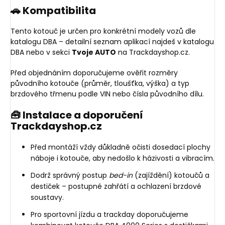
🚗 Kompatibilita
Tento kotouč je určen pro konkrétní modely vozů dle
katalogu DBA – detailní seznam aplikací najdeš v katalogu
DBA nebo v sekci
Tvoje AUTO
na Trackdayshop.cz.
Před objednáním doporučujeme ověřit rozměry
původního kotouče (průměr, tloušťka, výška) a typ
brzdového třmenu podle VIN nebo čísla původního dílu.
🧰 Instalace a doporučení
Trackdayshop.cz
Před montáží vždy důkladně očisti dosedací plochy
náboje i kotouče, aby nedošlo k házivosti a vibracím.
Dodrž správný postup
bed-in
(zajíždění) kotoučů a
destiček – postupné zahřátí a ochlazení brzdové
soustavy.
Pro sportovní jízdu a trackday doporučujeme