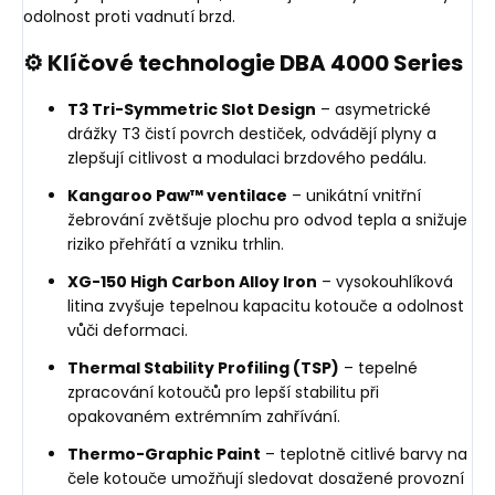
odolnost proti vadnutí brzd.
⚙️ Klíčové technologie DBA 4000 Series
T3 Tri-Symmetric Slot Design
– asymetrické
drážky T3 čistí povrch destiček, odvádějí plyny a
zlepšují citlivost a modulaci brzdového pedálu.
Kangaroo Paw™ ventilace
– unikátní vnitřní
žebrování zvětšuje plochu pro odvod tepla a snižuje
riziko přehřátí a vzniku trhlin.
XG-150 High Carbon Alloy Iron
– vysokouhlíková
litina zvyšuje tepelnou kapacitu kotouče a odolnost
vůči deformaci.
Thermal Stability Profiling (TSP)
– tepelné
zpracování kotoučů pro lepší stabilitu při
opakovaném extrémním zahřívání.
Thermo-Graphic Paint
– teplotně citlivé barvy na
čele kotouče umožňují sledovat dosažené provozní