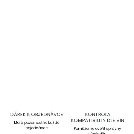
−
+
Přidat do košíku
DBA 4000 Series T3
jsou vysoce výkonné drážkované
brzdové kotouče pro sportovní jízdu a trackday. Nabízejí
lepší chlazení, stabilní brzdný účinek a vyšší odolnost proti
přehřátí oproti sériovým kotoučům.
DETAILNÍ INFORMACE
ZEPTAT SE
DÁREK K OBJEDNÁVCE
KONTROLA
KOMPATIBILITY DLE VIN
Malá pozornost ke každé
objednávce
Pomůžeme ověřit správný
výběr dílu