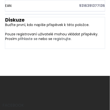
EAN
:
9316391377135
Diskuze
Buďte první, kdo napíše příspěvek k této položce.
Pouze registrovaní uživatelé mohou vkládat příspěvky.
Prosím
přihlaste se
nebo se
registrujte
.
Z
á
p
a
t
í
FACEBOOK