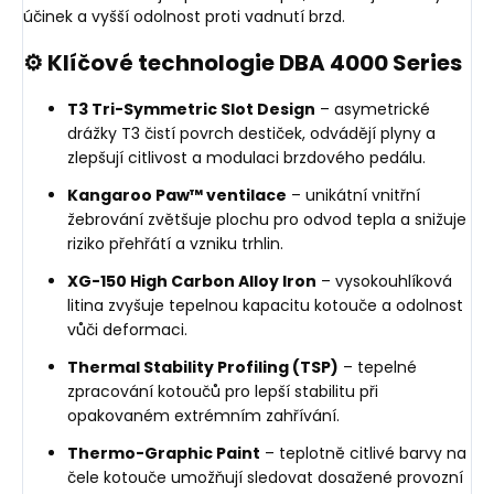
účinek a vyšší odolnost proti vadnutí brzd.
⚙️ Klíčové technologie DBA 4000 Series
T3 Tri-Symmetric Slot Design
– asymetrické
drážky T3 čistí povrch destiček, odvádějí plyny a
zlepšují citlivost a modulaci brzdového pedálu.
Kangaroo Paw™ ventilace
– unikátní vnitřní
žebrování zvětšuje plochu pro odvod tepla a snižuje
riziko přehřátí a vzniku trhlin.
XG-150 High Carbon Alloy Iron
– vysokouhlíková
litina zvyšuje tepelnou kapacitu kotouče a odolnost
vůči deformaci.
Thermal Stability Profiling (TSP)
– tepelné
zpracování kotoučů pro lepší stabilitu při
opakovaném extrémním zahřívání.
Thermo-Graphic Paint
– teplotně citlivé barvy na
čele kotouče umožňují sledovat dosažené provozní