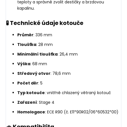
teploty a správně zvolit destičky a brzdovou
kapalinu.
🧪 Technické údaje kotouče
Průměr
: 336 mm
Tloušťka
: 28 mm
Minimální tloušťka
: 26,4 mm
Výška
: 68 mm
Středový otvor
: 78,6 mm
Počet děr
: 5
Typ kotouče
: vnitřně chlazený větraný kotouč
Zařazení
: Stage 4
Homologace
: ECE R90 (č. E11*90R02/06*60532*00)
🚗 Kompatibilita