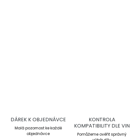
−
+
Přidat do košíku
DBA 4000 Series T3
jsou vysoce výkonné drážkované
brzdové kotouče pro sportovní jízdu a trackday. Nabízejí
lepší chlazení, stabilní brzdný účinek a vyšší odolnost proti
přehřátí oproti sériovým kotoučům.
DETAILNÍ INFORMACE
ZEPTAT SE
DÁREK K OBJEDNÁVCE
KONTROLA
KOMPATIBILITY DLE VIN
Malá pozornost ke každé
objednávce
Pomůžeme ověřit správný
výběr dílu