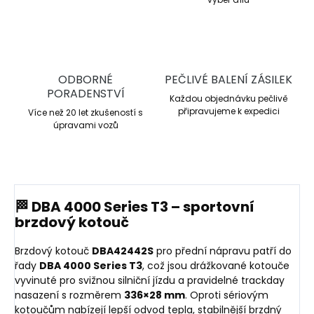
ODBORNÉ
PEČLIVÉ BALENÍ ZÁSILEK
PORADENSTVÍ
Každou objednávku pečlivě
připravujeme k expedici
Více než 20 let zkušeností s
úpravami vozů
🏁 DBA 4000 Series T3 – sportovní
brzdový kotouč
Brzdový kotouč
DBA42442S
pro přední nápravu patří do
řady
DBA 4000 Series T3
, což jsou drážkované kotouče
vyvinuté pro svižnou silniční jízdu a pravidelné trackday
nasazení s rozměrem
336×28 mm
. Oproti sériovým
kotoučům nabízejí lepší odvod tepla, stabilnější brzdný