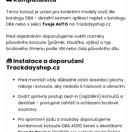
Tento kotouč je určen pro konkrétní modely vozů dle
katalogu DBA – detailní seznam aplikací najdeš v katalogu
DBA nebo v sekci
Tvoje AUTO
na Trackdayshop.cz.
Před objednáním doporučujeme ověřit rozměry
původního kotouče (průměr, tloušťka, výška) a typ
brzdového třmenu podle VIN nebo čísla původního dílu.
🧰 Instalace a doporučení
Trackdayshop.cz
Před montáží vždy důkladně očisti dosedací plochy
náboje i kotouče, aby nedošlo k házivosti a vibracím.
Dodrž správný postup
bed-in
(zajíždění) kotoučů a
destiček – postupné zahřátí a ochlazení brzdové
soustavy.
Pro sportovní jízdu a trackday doporučujeme
kombinovat kotouče DBA 4000 Series s destičkami