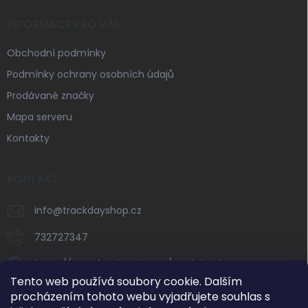
INFORMACE PRO VÁS
Obchodní podmínky
Podmínky ochrany osobních údajů
Prodávané značky
Mapa serveru
Kontakty
KONTAKT
info
@
trackdayshop.cz
732727347
https://www.facebook.com/trackdayshop
Tento web používá soubory cookie. Dalším
trackdayshop
procházením tohoto webu vyjadřujete souhlas s