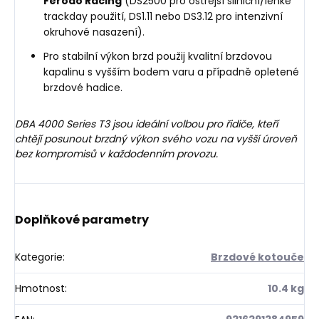
Ferodo Racing
(DS2500 pro ostřejší silniční/lehké
trackday použití, DS1.11 nebo DS3.12 pro intenzivní
okruhové nasazení).
Pro stabilní výkon brzd použij kvalitní brzdovou
kapalinu s vyšším bodem varu a případně opletené
brzdové hadice.
DBA 4000 Series T3 jsou ideální volbou pro řidiče, kteří
chtějí posunout brzdný výkon svého vozu na vyšší úroveň
bez kompromisů v každodenním provozu.
Doplňkové parametry
Kategorie
:
Brzdové kotouče
Hmotnost
:
10.4 kg