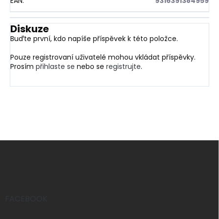
EAN
:
9316391384959
Diskuze
Buďte první, kdo napíše příspěvek k této položce.
Pouze registrovaní uživatelé mohou vkládat příspěvky.
Prosím
přihlaste se
nebo se
registrujte
.
Z
á
p
a
t
í
FACEBOOK