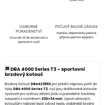
ODBORNÉ
PEČLIVÉ BALENÍ ZÁSILEK
PORADENSTVÍ
Každou objednávku pečlivě
připravujeme k expedici
Více než 20 let zkušeností s
úpravami vozů
🏁 DBA 4000 Series T3 – sportovní
brzdový kotouč
Brzdový kotouč
DBA42386S
pro přední nápravu patří do
řady
DBA 4000 Series T3
, což jsou drážkované kotouče
vyvinuté pro svižnou silniční jízdu a pravidelné trackday
nasazení s rozměrem
330×34 mm
. Oproti sériovým
kotoučům nabízejí lepší odvod tepla, stabilnější brzdný