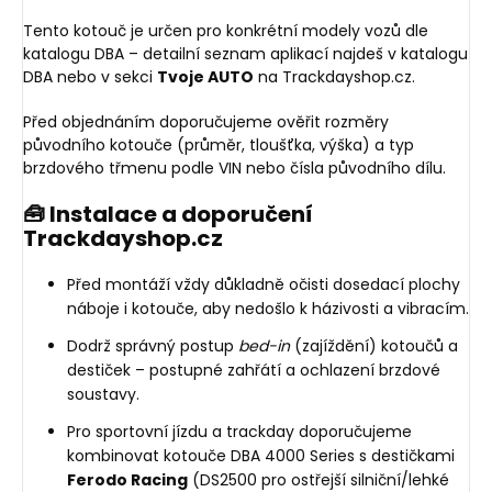
Tento kotouč je určen pro konkrétní modely vozů dle
katalogu DBA – detailní seznam aplikací najdeš v katalogu
DBA nebo v sekci
Tvoje AUTO
na Trackdayshop.cz.
Před objednáním doporučujeme ověřit rozměry
původního kotouče (průměr, tloušťka, výška) a typ
brzdového třmenu podle VIN nebo čísla původního dílu.
🧰 Instalace a doporučení
Trackdayshop.cz
Před montáží vždy důkladně očisti dosedací plochy
náboje i kotouče, aby nedošlo k házivosti a vibracím.
Dodrž správný postup
bed-in
(zajíždění) kotoučů a
destiček – postupné zahřátí a ochlazení brzdové
soustavy.
Pro sportovní jízdu a trackday doporučujeme
kombinovat kotouče DBA 4000 Series s destičkami
Ferodo Racing
(DS2500 pro ostřejší silniční/lehké