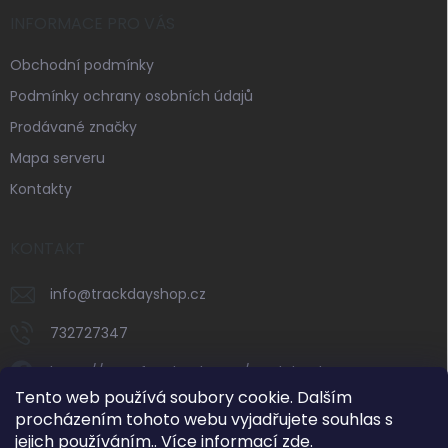
INFORMACE PRO VÁS
Obchodní podmínky
Podmínky ochrany osobních údajů
Prodávané značky
Mapa serveru
Kontakty
KONTAKT
info
@
trackdayshop.cz
732727347
https://www.facebook.com/trackdayshop
Tento web používá soubory cookie. Dalším
trackdayshop
procházením tohoto webu vyjadřujete souhlas s
jejich používáním.. Více informací
zde
.