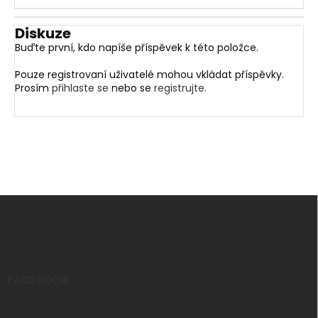
Diskuze
Buďte první, kdo napíše příspěvek k této položce.
Pouze registrovaní uživatelé mohou vkládat příspěvky.
Prosím
přihlaste se
nebo se
registrujte
.
Z
á
p
a
t
í
FACEBOOK