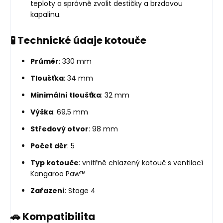
teploty a správně zvolit destičky a brzdovou
kapalinu.
🧪 Technické údaje kotouče
Průměr
: 330 mm
Tloušťka
: 34 mm
Minimální tloušťka
: 32 mm
Výška
: 69,5 mm
Středový otvor
: 98 mm
Počet děr
: 5
Typ kotouče
: vnitřně chlazený kotouč s ventilací
Kangaroo Paw™
Zařazení
: Stage 4
🚗 Kompatibilita