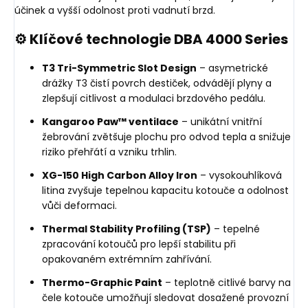
účinek a vyšší odolnost proti vadnutí brzd.
⚙️ Klíčové technologie DBA 4000 Series
T3 Tri-Symmetric Slot Design
– asymetrické
drážky T3 čistí povrch destiček, odvádějí plyny a
zlepšují citlivost a modulaci brzdového pedálu.
Kangaroo Paw™ ventilace
– unikátní vnitřní
žebrování zvětšuje plochu pro odvod tepla a snižuje
riziko přehřátí a vzniku trhlin.
XG-150 High Carbon Alloy Iron
– vysokouhlíková
litina zvyšuje tepelnou kapacitu kotouče a odolnost
vůči deformaci.
Thermal Stability Profiling (TSP)
– tepelné
zpracování kotoučů pro lepší stabilitu při
opakovaném extrémním zahřívání.
Thermo-Graphic Paint
– teplotně citlivé barvy na
čele kotouče umožňují sledovat dosažené provozní