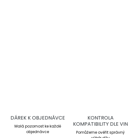
−
+
Přidat do košíku
DBA 4000 Series T3
jsou vysoce výkonné drážkované
brzdové kotouče pro sportovní jízdu a trackday. Nabízejí
lepší chlazení, stabilní brzdný účinek a vyšší odolnost proti
přehřátí oproti sériovým kotoučům.
DETAILNÍ INFORMACE
ZEPTAT SE
DÁREK K OBJEDNÁVCE
KONTROLA
KOMPATIBILITY DLE VIN
Malá pozornost ke každé
objednávce
Pomůžeme ověřit správný
výběr dílu