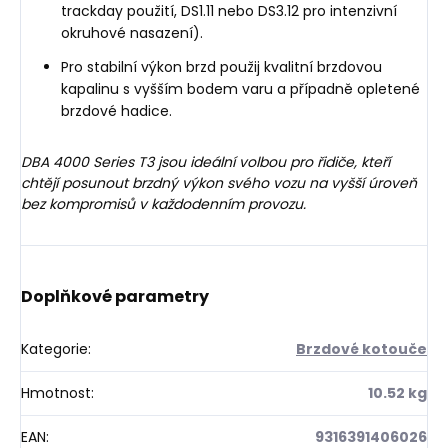
trackday použití, DS1.11 nebo DS3.12 pro intenzivní
okruhové nasazení).
Pro stabilní výkon brzd použij kvalitní brzdovou
kapalinu s vyšším bodem varu a případně opletené
brzdové hadice.
DBA 4000 Series T3 jsou ideální volbou pro řidiče, kteří
chtějí posunout brzdný výkon svého vozu na vyšší úroveň
bez kompromisů v každodenním provozu.
Doplňkové parametry
Kategorie
:
Brzdové kotouče
Hmotnost
:
10.52 kg
EAN
:
9316391406026