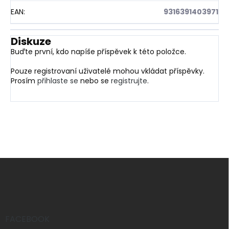
EAN
:
9316391403971
Diskuze
Buďte první, kdo napíše příspěvek k této položce.
Pouze registrovaní uživatelé mohou vkládat příspěvky.
Prosím
přihlaste se
nebo se
registrujte
.
Z
á
p
a
t
í
FACEBOOK