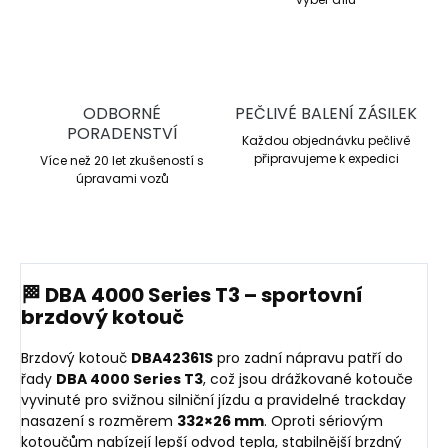
ODBORNÉ
PEČLIVÉ BALENÍ ZÁSILEK
PORADENSTVÍ
Každou objednávku pečlivě
připravujeme k expedici
Více než 20 let zkušeností s
úpravami vozů
🏁 DBA 4000 Series T3 – sportovní
brzdový kotouč
Brzdový kotouč
DBA42361S
pro zadní nápravu patří do
řady
DBA 4000 Series T3
, což jsou drážkované kotouče
vyvinuté pro svižnou silniční jízdu a pravidelné trackday
nasazení s rozměrem
332×26 mm
. Oproti sériovým
kotoučům nabízejí lepší odvod tepla, stabilnější brzdný