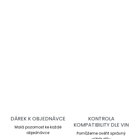
−
+
Přidat do košíku
DBA 4000 Series T3
jsou vysoce výkonné drážkované
brzdové kotouče pro sportovní jízdu a trackday. Nabízejí
lepší chlazení, stabilní brzdný účinek a vyšší odolnost proti
přehřátí oproti sériovým kotoučům.
DETAILNÍ INFORMACE
ZEPTAT SE
DÁREK K OBJEDNÁVCE
KONTROLA
KOMPATIBILITY DLE VIN
Malá pozornost ke každé
objednávce
Pomůžeme ověřit správný
výběr dílu