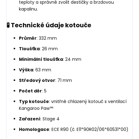
teploty a správně zvolit destičky a brzdovou
kapalinu.
🧪 Technické údaje kotouče
Průměr
: 332 mm
Tloušťka
: 26 mm
Minimální tloušťka
: 24 mm
Výška
: 63 mm
Středový otvor
: 71 mm
Počet děr
: 5
Typ kotouče
: vnitřně chlazený kotouč s ventilací
Kangaroo Paw™
Zařazení
: Stage 4
Homologace
: ECE R90 (č. E11*90R02/06*60531*00)