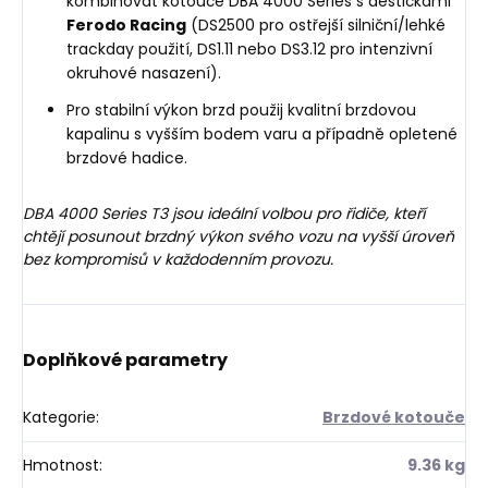
kombinovat kotouče DBA 4000 Series s destičkami
Ferodo Racing
(DS2500 pro ostřejší silniční/lehké
trackday použití, DS1.11 nebo DS3.12 pro intenzivní
okruhové nasazení).
Pro stabilní výkon brzd použij kvalitní brzdovou
kapalinu s vyšším bodem varu a případně opletené
brzdové hadice.
DBA 4000 Series T3 jsou ideální volbou pro řidiče, kteří
chtějí posunout brzdný výkon svého vozu na vyšší úroveň
bez kompromisů v každodenním provozu.
Doplňkové parametry
Kategorie
:
Brzdové kotouče
Hmotnost
:
9.36 kg