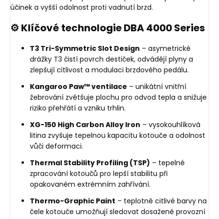
účinek a vyšší odolnost proti vadnutí brzd.
⚙️ Klíčové technologie DBA 4000 Series
T3 Tri-Symmetric Slot Design
– asymetrické
drážky T3 čistí povrch destiček, odvádějí plyny a
zlepšují citlivost a modulaci brzdového pedálu.
Kangaroo Paw™ ventilace
– unikátní vnitřní
žebrování zvětšuje plochu pro odvod tepla a snižuje
riziko přehřátí a vzniku trhlin.
XG-150 High Carbon Alloy Iron
– vysokouhlíková
litina zvyšuje tepelnou kapacitu kotouče a odolnost
vůči deformaci.
Thermal Stability Profiling (TSP)
– tepelné
zpracování kotoučů pro lepší stabilitu při
opakovaném extrémním zahřívání.
Thermo-Graphic Paint
– teplotně citlivé barvy na
čele kotouče umožňují sledovat dosažené provozní