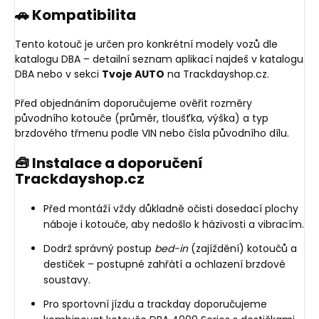
🚗 Kompatibilita
Tento kotouč je určen pro konkrétní modely vozů dle
katalogu DBA – detailní seznam aplikací najdeš v katalogu
DBA nebo v sekci
Tvoje AUTO
na Trackdayshop.cz.
Před objednáním doporučujeme ověřit rozměry
původního kotouče (průměr, tloušťka, výška) a typ
brzdového třmenu podle VIN nebo čísla původního dílu.
🧰 Instalace a doporučení
Trackdayshop.cz
Před montáží vždy důkladně očisti dosedací plochy
náboje i kotouče, aby nedošlo k házivosti a vibracím.
Dodrž správný postup
bed-in
(zajíždění) kotoučů a
destiček – postupné zahřátí a ochlazení brzdové
soustavy.
Pro sportovní jízdu a trackday doporučujeme