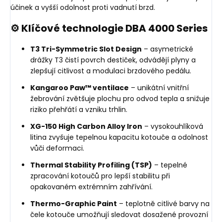
účinek a vyšší odolnost proti vadnutí brzd.
⚙️ Klíčové technologie DBA 4000 Series
T3 Tri-Symmetric Slot Design
– asymetrické
drážky T3 čistí povrch destiček, odvádějí plyny a
zlepšují citlivost a modulaci brzdového pedálu.
Kangaroo Paw™ ventilace
– unikátní vnitřní
žebrování zvětšuje plochu pro odvod tepla a snižuje
riziko přehřátí a vzniku trhlin.
XG-150 High Carbon Alloy Iron
– vysokouhlíková
litina zvyšuje tepelnou kapacitu kotouče a odolnost
vůči deformaci.
Thermal Stability Profiling (TSP)
– tepelné
zpracování kotoučů pro lepší stabilitu při
opakovaném extrémním zahřívání.
Thermo-Graphic Paint
– teplotně citlivé barvy na
čele kotouče umožňují sledovat dosažené provozní