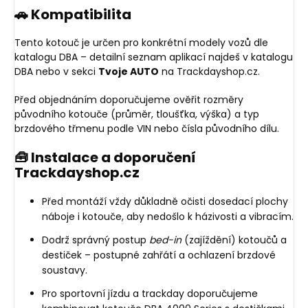
🚗 Kompatibilita
Tento kotouč je určen pro konkrétní modely vozů dle
katalogu DBA – detailní seznam aplikací najdeš v katalogu
DBA nebo v sekci
Tvoje AUTO
na Trackdayshop.cz.
Před objednáním doporučujeme ověřit rozměry
původního kotouče (průměr, tloušťka, výška) a typ
brzdového třmenu podle VIN nebo čísla původního dílu.
🧰 Instalace a doporučení
Trackdayshop.cz
Před montáží vždy důkladně očisti dosedací plochy
náboje i kotouče, aby nedošlo k házivosti a vibracím.
Dodrž správný postup
bed-in
(zajíždění) kotoučů a
destiček – postupné zahřátí a ochlazení brzdové
soustavy.
Pro sportovní jízdu a trackday doporučujeme