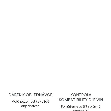
−
+
Přidat do košíku
DBA 4000 Series T3
jsou vysoce výkonné drážkované
brzdové kotouče pro sportovní jízdu a trackday. Nabízejí
lepší chlazení, stabilní brzdný účinek a vyšší odolnost proti
přehřátí oproti sériovým kotoučům.
DETAILNÍ INFORMACE
ZEPTAT SE
DÁREK K OBJEDNÁVCE
KONTROLA
KOMPATIBILITY DLE VIN
Malá pozornost ke každé
objednávce
Pomůžeme ověřit správný
výběr dílu