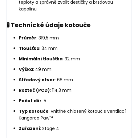
teploty a správně zvolit destičky a brzdovou
kapalinu.
🧪 Technické údaje kotouče
Průměr
: 319,5 mm
Tloušťka
: 34 mm
Minimální tloušťka
: 32 mm
Výška
: 49 mm
Středový otvor
: 68 mm
Rozteč (PCD)
: 114,3 mm
Počet děr
: 5
Typ kotouče
: vnitřně chlazený kotouč s ventilací
Kangaroo Paw™
Zařazení
: Stage 4