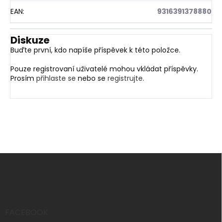
EAN
:
9316391378880
Diskuze
Buďte první, kdo napíše příspěvek k této položce.
Pouze registrovaní uživatelé mohou vkládat příspěvky.
Prosím
přihlaste se
nebo se
registrujte
.
Z
á
p
a
t
í
FACEBOOK