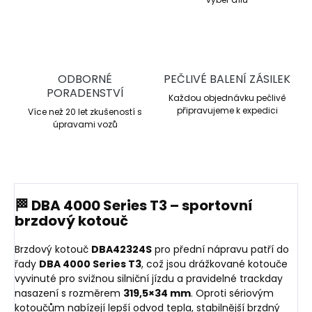
ODBORNÉ
PEČLIVÉ BALENÍ ZÁSILEK
PORADENSTVÍ
Každou objednávku pečlivě
připravujeme k expedici
Více než 20 let zkušeností s
úpravami vozů
🏁 DBA 4000 Series T3 – sportovní
brzdový kotouč
Brzdový kotouč
DBA42324S
pro přední nápravu patří do
řady
DBA 4000 Series T3
, což jsou drážkované kotouče
vyvinuté pro svižnou silniční jízdu a pravidelné trackday
nasazení s rozměrem
319,5×34 mm
. Oproti sériovým
kotoučům nabízejí lepší odvod tepla, stabilnější brzdný