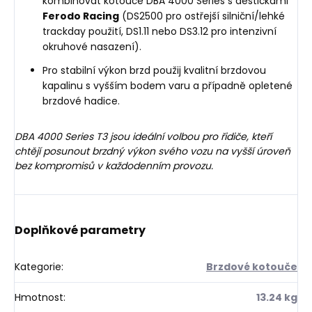
kombinovat kotouče DBA 4000 Series s destičkami
Ferodo Racing
(DS2500 pro ostřejší silniční/lehké
trackday použití, DS1.11 nebo DS3.12 pro intenzivní
okruhové nasazení).
Pro stabilní výkon brzd použij kvalitní brzdovou
kapalinu s vyšším bodem varu a případně opletené
brzdové hadice.
DBA 4000 Series T3 jsou ideální volbou pro řidiče, kteří
chtějí posunout brzdný výkon svého vozu na vyšší úroveň
bez kompromisů v každodenním provozu.
Doplňkové parametry
Kategorie
:
Brzdové kotouče
Hmotnost
:
13.24 kg