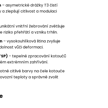
n
– asymetrické drážky T3 čistí
a zlepšují citlivost a modulaci
unikátní vnitřní žebrování zvětšuje
 riziko přehřátí a vzniku trhlin.
on
– vysokouhlíková litina zvyšuje
dolnost vůči deformaci.
TSP)
– tepelné zpracování kotoučů
aném extrémním zahřívání.
otně citlivé barvy na čele kotouče
vozní teploty a správně zvolit
e