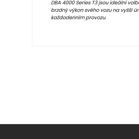
DBA 4000 Series T3 jsou ideální volbo
brzdný výkon svého vozu na vyšší 
každodenním provozu.
Z
á