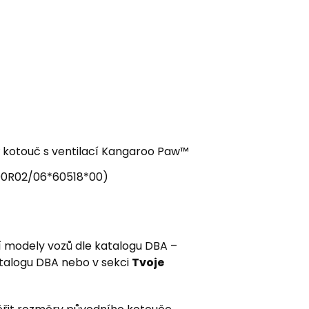
ý kotouč s ventilací Kangaroo Paw™
1*90R02/06*60518*00)
í modely vozů dle katalogu DBA –
atalogu DBA nebo v sekci
Tvoje