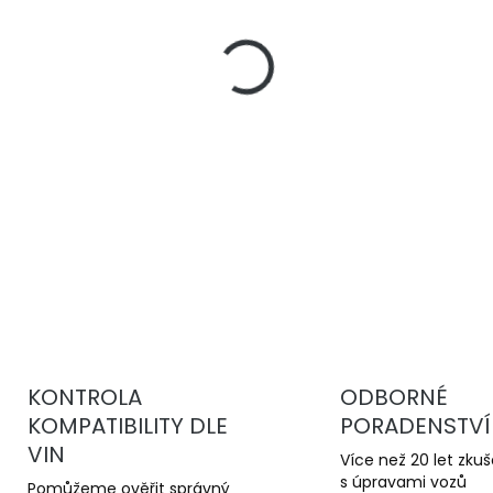
−
+
DBA 4000 Series T3
jsou 
kotouče pro sportovní jízd
stabilní brzdný účinek a v
kotoučům.
DETAILNÍ INFORMACE
KONTROLA
ODBORNÉ
KOMPATIBILITY DLE
PORADENSTVÍ
VIN
Více než 20 let zku
s úpravami vozů
Pomůžeme ověřit správný