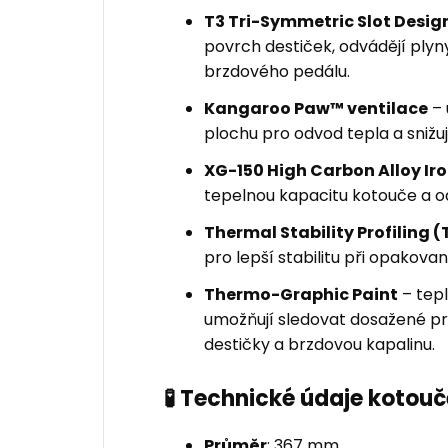
T3 Tri-Symmetric Slot Desig
povrch destiček, odvádějí plyny 
brzdového pedálu.
Kangaroo Paw™ ventilace
– 
plochu pro odvod tepla a snižuje
XG-150 High Carbon Alloy Ir
tepelnou kapacitu kotouče a o
Thermal Stability Profiling (
pro lepší stabilitu při opakov
Thermo-Graphic Paint
– tepl
umožňují sledovat dosažené pro
destičky a brzdovou kapalinu.
🧪 Technické údaje kotouč
Průměr
: 367 mm