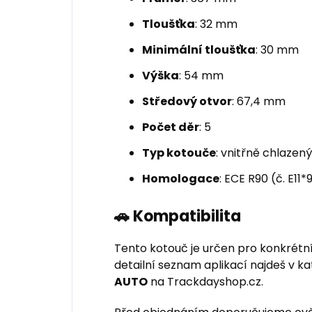
Tloušťka
: 32 mm
Minimální tloušťka
: 30 mm
Výška
: 54 mm
Středový otvor
: 67,4 mm
Počet děr
: 5
Typ kotouče
: vnitřně chlazen
Homologace
: ECE R90 (č. E1
🚗 Kompatibilita
Tento kotouč je určen pro konkrétn
detailní seznam aplikací najdeš v k
AUTO
na Trackdayshop.cz.