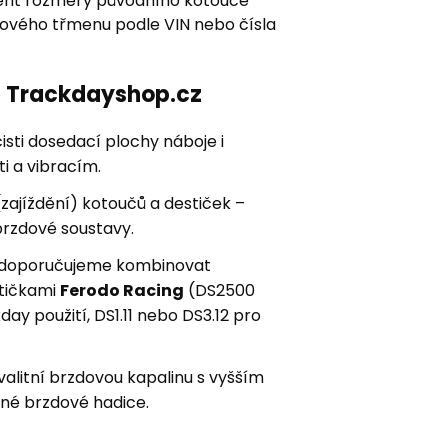
řit rozměry původního kotouče
zdového třmenu podle VIN nebo čísla
ní Trackdayshop.cz
sti dosedací plochy náboje i
i a vibracím.
zajíždění) kotoučů a destiček –
brzdové soustavy.
ay doporučujeme kombinovat
stičkami
Ferodo Racing
(DS2500
kday použití, DS1.11 nebo DS3.12 pro
kvalitní brzdovou kapalinu s vyšším
né brzdové hadice.