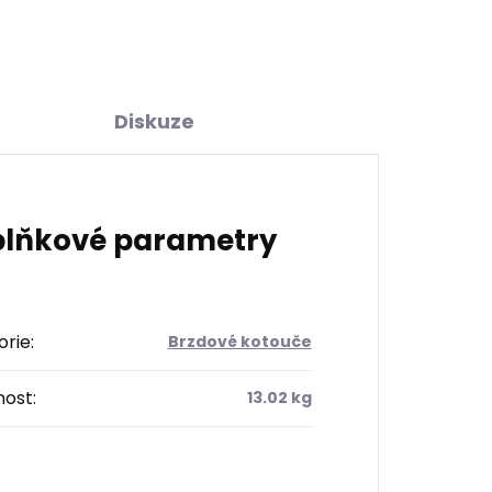
Diskuze
lňkové parametry
orie
:
Brzdové kotouče
ost
:
13.02 kg