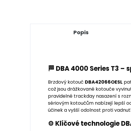
Popis
🏁 DBA 4000 Series T3 – 
Brzdový kotouč
DBA42066OESL
pat
což jsou drážkované kotouče vyvinuté
pravidelné trackday nasazení s r
sériovým kotoučům nabízejí lepší od
účinek a vyšší odolnost proti vadnutí
⚙️ Klíčové technologie D