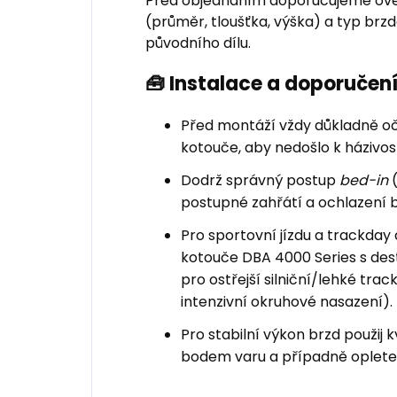
Před objednáním doporučujeme ově
(průměr, tloušťka, výška) a typ br
původního dílu.
🧰 Instalace a doporuče
Před montáží vždy důkladně oči
kotouče, aby nedošlo k házivost
Dodrž správný postup
bed-in
(
postupné zahřátí a ochlazení 
Pro sportovní jízdu a trackd
kotouče DBA 4000 Series s de
pro ostřejší silniční/lehké trac
intenzivní okruhové nasazení).
Pro stabilní výkon brzd použij 
bodem varu a případně oplete