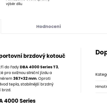
výběr dílu
Hodnocení
Dop
sportovní brzdový kotouč
ří do řady
DBA 4000 Series T3
,
 pro svižnou silniční jízdu a
Kateg
ozměrem
367×32 mm
. Oproti
vod tepla, stabilnější brzdný
Hmotn
 brzd.
BA 4000 Series