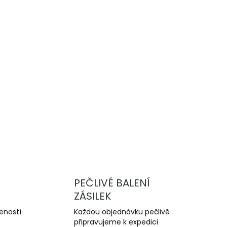
Přidat do košíku
vysoce výkonné drážkované brzdové
u a trackday. Nabízejí lepší chlazení,
yšší odolnost proti přehřátí oproti sériovým
ZEPTAT SE
PEČLIVÉ BALENÍ
ZÁSILEK
šeností
Každou objednávku pečlivě
připravujeme k expedici