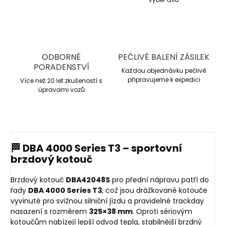
ODBORNÉ
PEČLIVÉ BALENÍ ZÁSILEK
PORADENSTVÍ
Každou objednávku pečlivě
připravujeme k expedici
Více než 20 let zkušeností s
úpravami vozů
🏁 DBA 4000 Series T3 – sportovní
brzdový kotouč
Brzdový kotouč
DBA42048S
pro přední nápravu patří do
řady
DBA 4000 Series T3
, což jsou drážkované kotouče
vyvinuté pro svižnou silniční jízdu a pravidelné trackday
nasazení s rozměrem
325×38 mm
. Oproti sériovým
kotoučům nabízejí lepší odvod tepla, stabilnější brzdný