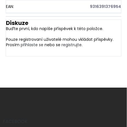
EAN
:
9316391376954
Diskuze
Buďte první, kdo napíše příspěvek k této položce.
Pouze registrovaní uživatelé mohou vkládat příspěvky.
Prosím
přihlaste se
nebo se
registrujte
.
Z
á
p
a
t
í
FACEBOOK