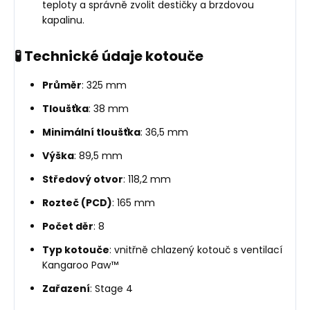
teploty a správně zvolit destičky a brzdovou
kapalinu.
🧪 Technické údaje kotouče
Průměr
: 325 mm
Tloušťka
: 38 mm
Minimální tloušťka
: 36,5 mm
Výška
: 89,5 mm
Středový otvor
: 118,2 mm
Rozteč (PCD)
: 165 mm
Počet děr
: 8
Typ kotouče
: vnitřně chlazený kotouč s ventilací
Kangaroo Paw™
Zařazení
: Stage 4