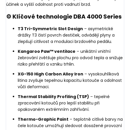
účinek a vyšší odolnost proti vadnutí brzd.
⚙️ Klíčové technologie DBA 4000 Series
T3 Tri-Symmetric Slot Design
– asymetrické
drážky T3 čistí povrch destiček, odvádějí plyny a
zlepšují citlivost a modulaci brzdového pedálu.
Kangaroo Paw™ ventilace
– unikátní vnitřní
žebrování zvětšuje plochu pro odvod tepla a snižuje
riziko přehřátí a vzniku trhlin.
XG-150 High Carbon Alloy Iron
– vysokouhlíková
litina zvyšuje tepelnou kapacitu kotouče a odolnost
vůči deformaci.
Thermal Stability Profiling (TSP)
– tepelné
zpracování kotoučů pro lepší stabilitu při
opakovaném extrémním zahřívání.
Thermo-Graphic Paint
– teplotně citlivé barvy na
čele kotouče umožňují sledovat dosažené provozní