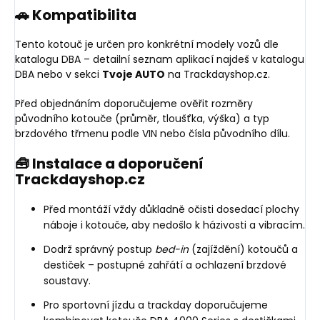
🚗 Kompatibilita
Tento kotouč je určen pro konkrétní modely vozů dle
katalogu DBA – detailní seznam aplikací najdeš v katalogu
DBA nebo v sekci
Tvoje AUTO
na Trackdayshop.cz.
Před objednáním doporučujeme ověřit rozměry
původního kotouče (průměr, tloušťka, výška) a typ
brzdového třmenu podle VIN nebo čísla původního dílu.
🧰 Instalace a doporučení
Trackdayshop.cz
Před montáží vždy důkladně očisti dosedací plochy
náboje i kotouče, aby nedošlo k házivosti a vibracím.
Dodrž správný postup
bed-in
(zajíždění) kotoučů a
destiček – postupné zahřátí a ochlazení brzdové
soustavy.
Pro sportovní jízdu a trackday doporučujeme