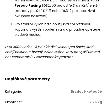
kombinovat kotouče DBA 4000 Series s destičkami
Ferodo Racing
(DS2500 pro ostřejší silniční/lehké
trackday použití, DS1.11 nebo DS3.12 pro intenzivní
okruhové nasazení).
Pro stabilní výkon brzd použij kvalitní brzdovou
kapalinu s vyšším bodem varu a případně opletené
brzdové hadice.
DBA 4000 Series T3 jsou ideální volbou pro řidiče, kteří
chtějí posunout brzdný výkon svého vozu na vyšší úroveň
bez kompromisů v každodenním provozu.
Doplňkové parametry
Kategorie
:
Brzdové kotouče
Hmotnost
:
12.25 kg