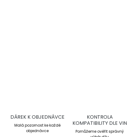
−
+
Přidat do košíku
DBA 4000 Series T3
jsou vysoce výkonné drážkované
brzdové kotouče pro sportovní jízdu a trackday. Nabízejí
lepší chlazení, stabilní brzdný účinek a vyšší odolnost proti
přehřátí oproti sériovým kotoučům.
DETAILNÍ INFORMACE
ZEPTAT SE
DÁREK K OBJEDNÁVCE
KONTROLA
KOMPATIBILITY DLE VIN
Malá pozornost ke každé
objednávce
Pomůžeme ověřit správný
výběr dílu