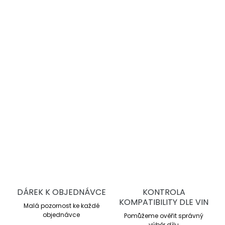
−
+
Přidat do košíku
DBA 4000 Series T3
jsou vysoce výkonné drážkované
brzdové kotouče pro sportovní jízdu a trackday. Nabízejí
lepší chlazení, stabilní brzdný účinek a vyšší odolnost proti
přehřátí oproti sériovým kotoučům.
DETAILNÍ INFORMACE
ZEPTAT SE
DÁREK K OBJEDNÁVCE
KONTROLA
KOMPATIBILITY DLE VIN
Malá pozornost ke každé
objednávce
Pomůžeme ověřit správný
výběr dílu