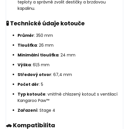
teploty a správně zvolit destičky a brzdovou
kapalinu.
🧪 Technické údaje kotouče
Průměr
: 350 mm
Tloušťka
: 26 mm
Minimální tloušťka
: 24 mm
Výška
: 61,5 mm
Středový otvor
: 67,4 mm
Počet děr
: 5
Typ kotouče
: vnitřně chlazený kotouč s ventilací
Kangaroo Paw™
Zařazení
: Stage 4
🚗 Kompatibilita