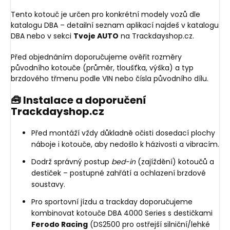
Tento kotouč je určen pro konkrétní modely vozů dle
katalogu DBA – detailní seznam aplikací najdeš v katalogu
DBA nebo v sekci
Tvoje AUTO
na Trackdayshop.cz.
Před objednáním doporučujeme ověřit rozměry
původního kotouče (průměr, tloušťka, výška) a typ
brzdového třmenu podle VIN nebo čísla původního dílu.
🧰 Instalace a doporučení
Trackdayshop.cz
Před montáží vždy důkladně očisti dosedací plochy
náboje i kotouče, aby nedošlo k házivosti a vibracím.
Dodrž správný postup
bed-in
(zajíždění) kotoučů a
destiček – postupné zahřátí a ochlazení brzdové
soustavy.
Pro sportovní jízdu a trackday doporučujeme
kombinovat kotouče DBA 4000 Series s destičkami
Ferodo Racing
(DS2500 pro ostřejší silniční/lehké