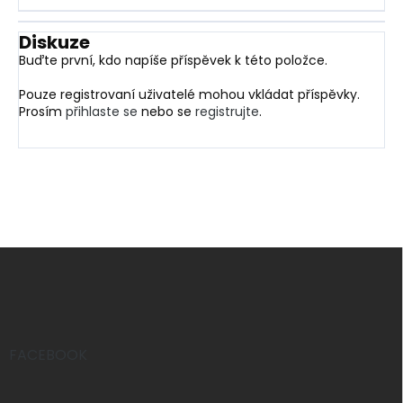
Diskuze
Buďte první, kdo napíše příspěvek k této položce.
Pouze registrovaní uživatelé mohou vkládat příspěvky.
Prosím
přihlaste se
nebo se
registrujte
.
Z
á
p
a
t
í
FACEBOOK