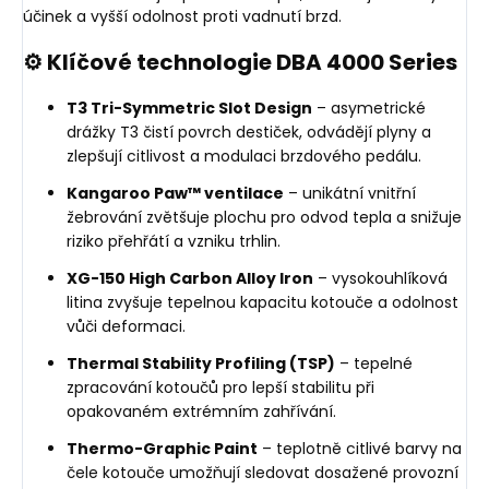
účinek a vyšší odolnost proti vadnutí brzd.
⚙️ Klíčové technologie DBA 4000 Series
T3 Tri-Symmetric Slot Design
– asymetrické
drážky T3 čistí povrch destiček, odvádějí plyny a
zlepšují citlivost a modulaci brzdového pedálu.
Kangaroo Paw™ ventilace
– unikátní vnitřní
žebrování zvětšuje plochu pro odvod tepla a snižuje
riziko přehřátí a vzniku trhlin.
XG-150 High Carbon Alloy Iron
– vysokouhlíková
litina zvyšuje tepelnou kapacitu kotouče a odolnost
vůči deformaci.
Thermal Stability Profiling (TSP)
– tepelné
zpracování kotoučů pro lepší stabilitu při
opakovaném extrémním zahřívání.
Thermo-Graphic Paint
– teplotně citlivé barvy na
čele kotouče umožňují sledovat dosažené provozní