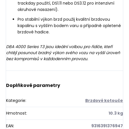
trackday použití, DS1.11 nebo DS3.12 pro intenzivní
okruhové nasazení).
Pro stabilní výkon brzd použij kvalitní brzdovou
kapalinu s vyšším bodem varu a případně opletené
brzdové hadice.
DBA 4000 Series T3 jsou ideální volbou pro řidiče, kteří
chtějí posunout brzdný výkon svého vozu na vyšší úroveň
bez kompromisů v každodenním provozu.
Doplňkové parametry
Kategorie
:
Brzdové kotouče
Hmotnost
:
10.3 kg
EAN
:
9316391376947