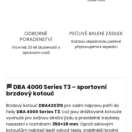
ODBORNÉ
PEČLIVÉ BALENÍ ZÁSILEK
PORADENSTVÍ
Každou objednávku pečlivě
připravujeme k expedici
Více než 20 let zkušeností s
úpravami vozů
🏁 DBA 4000 Series T3 – sportovní
brzdový kotouč
Brzdový kotouč
DBA42031S
pro zadní nápravu patří do
řady
DBA 4000 Series T3
, což jsou drážkované kotouče
vyvinuté pro svižnou silniční jízdu a pravidelné trackday
nasazení s rozměrem
350×26 mm
. Oproti sériovým
kotoučům nabízejí lepší odvod tepla, stabilnější brzdný