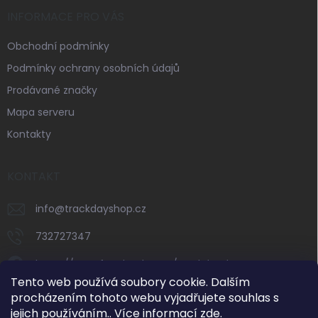
INFORMACE PRO VÁS
Obchodní podmínky
Podmínky ochrany osobních údajů
Prodávané značky
Mapa serveru
Kontakty
KONTAKT
info
@
trackdayshop.cz
732727347
https://www.facebook.com/trackdayshop
Tento web používá soubory cookie. Dalším
trackdayshop
procházením tohoto webu vyjadřujete souhlas s
jejich používáním.. Více informací
zde
.