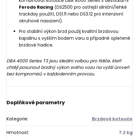
kombinovat kotouče DBA 4000 Series s destičkami
Ferodo Racing
(DS2500 pro ostřejší silniční/lehké
trackday použití, DS1.11 nebo DS3.12 pro intenzivní
okruhové nasazení).
Pro stabilní výkon brzd použij kvalitní brzdovou
kapalinu s vyšším bodem varu a případně opletené
brzdové hadice.
DBA 4000 Series T3 jsou ideální volbou pro řidiče, kteří
chtějí posunout brzdný výkon svého vozu na vyšší úroveň
bez kompromisů v každodenním provozu.
Doplňkové parametry
Kategorie
:
Brzdové kotouče
Hmotnost
:
7.2 kg