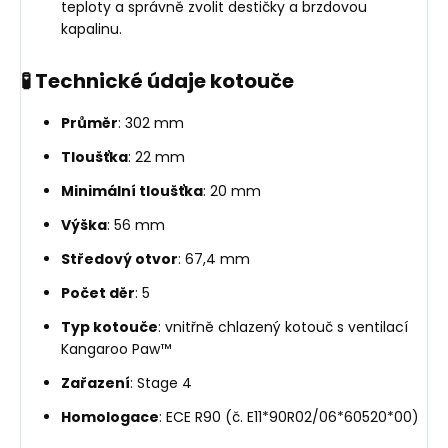
teploty a správně zvolit destičky a brzdovou
kapalinu.
🧪 Technické údaje kotouče
Průměr
: 302 mm
Tloušťka
: 22 mm
Minimální tloušťka
: 20 mm
Výška
: 56 mm
Středový otvor
: 67,4 mm
Počet děr
: 5
Typ kotouče
: vnitřně chlazený kotouč s ventilací
Kangaroo Paw™
Zařazení
: Stage 4
Homologace
: ECE R90 (č. E11*90R02/06*60520*00)