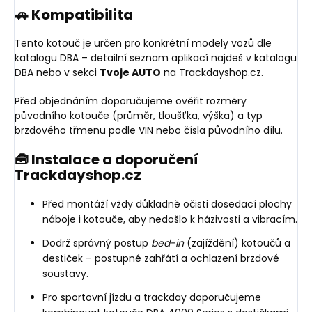
🚗 Kompatibilita
Tento kotouč je určen pro konkrétní modely vozů dle
katalogu DBA – detailní seznam aplikací najdeš v katalogu
DBA nebo v sekci
Tvoje AUTO
na Trackdayshop.cz.
Před objednáním doporučujeme ověřit rozměry
původního kotouče (průměr, tloušťka, výška) a typ
brzdového třmenu podle VIN nebo čísla původního dílu.
🧰 Instalace a doporučení
Trackdayshop.cz
Před montáží vždy důkladně očisti dosedací plochy
náboje i kotouče, aby nedošlo k házivosti a vibracím.
Dodrž správný postup
bed-in
(zajíždění) kotoučů a
destiček – postupné zahřátí a ochlazení brzdové
soustavy.
Pro sportovní jízdu a trackday doporučujeme