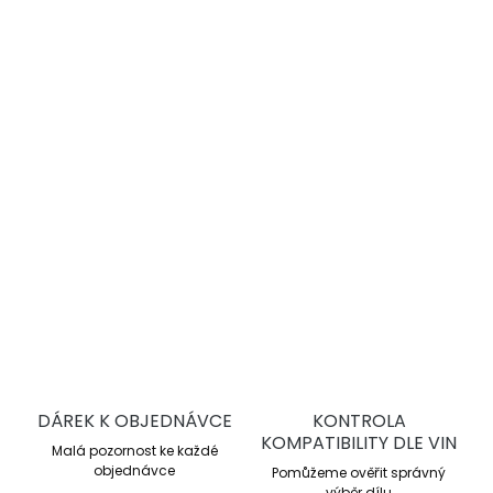
−
+
Přidat do košíku
DBA 4000 Series T3
jsou vysoce výkonné drážkované
brzdové kotouče pro sportovní jízdu a trackday. Nabízejí
lepší chlazení, stabilní brzdný účinek a vyšší odolnost proti
přehřátí oproti sériovým kotoučům.
DETAILNÍ INFORMACE
ZEPTAT SE
DÁREK K OBJEDNÁVCE
KONTROLA
KOMPATIBILITY DLE VIN
Malá pozornost ke každé
objednávce
Pomůžeme ověřit správný
výběr dílu