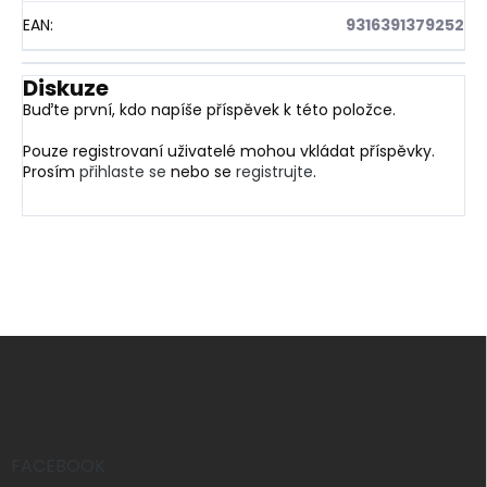
EAN
:
9316391379252
Diskuze
Buďte první, kdo napíše příspěvek k této položce.
Pouze registrovaní uživatelé mohou vkládat příspěvky.
Prosím
přihlaste se
nebo se
registrujte
.
Z
á
p
a
t
í
FACEBOOK