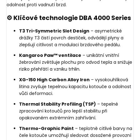
odolnost proti vadnutí brzd.
⚙️ Klíčové technologie DBA 4000 Series
T3 Tri-Symmetric Slot Design
– asymetrické
drážky T3 čistí povrch destiček, odvádějí plyny a
zlepšují citlivost a modulaci brzdového pedálu.
Kangaroo Paw™ ventilace
– unikátní vnitřní
žebrování zvětšuje plochu pro odvod tepla a snižuje
riziko přehřátí a vzniku trhlin.
XG-150 High Carbon Alloy Iron
– vysokouhlíková
litina zvyšuje tepelnou kapacitu kotouče a odolnost
vůči deformaci.
Thermal Stability Profiling (TSP)
– tepelné
zpracování kotoučů pro lepší stabilitu při
opakovaném extrémním zahřívání.
Thermo-Graphic Paint
– teplotně citlivé barvy na
čele kotouče umožňují sledovat dosažené provozní