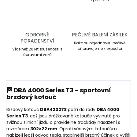
ODBORNÉ
PEČLIVÉ BALENÍ ZÁSILEK
PORADENSTVÍ
Každou objednávku pečlivě
připravujeme k expedici
Více než 20 let zkušeností s
úpravami vozů
🏁 DBA 4000 Series T3 – sportovní
brzdový kotouč
Brzdový kotouč
DBA42027S
patří do řady
DBA 4000
Series T3
, což jsou drážkované kotouče vyvinuté pro
svižnou silniční jízdu a pravidelné trackday nasazení s
rozměrem
302×22 mm
. Oproti sériovým kotoučům
nabízejí lepší odvod tepla, stabilnější brzdný účinek a vyšší