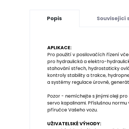
Popis
Související 
APLIKACE:
Pro použití v posilovačích řízení vč
pro hydraulická a elektro-hydraulic
stahování střech, hydrostaticky ov
kontroly stability a trakce, hydro
a systémy regulace úrovně, generáto
Pozor - nemíchejte s jinými oleji p
servo kapalinami. Příslušnou normu 
příručce Vašeho vozu.
UŽIVATELSKÉ VÝHODY: