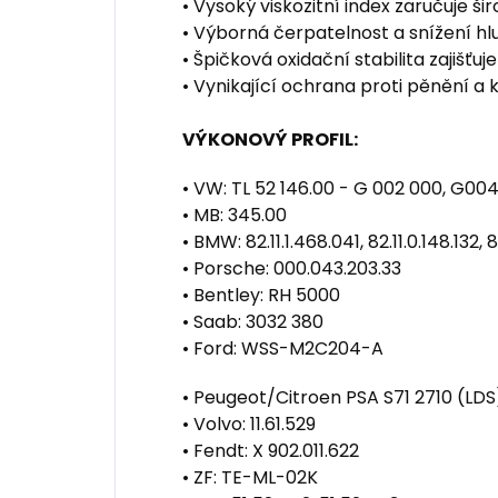
• Vysoký viskozitní index zaručuje ši
• Výborná čerpatelnost a snížení hl
• Špičková oxidační stabilita zajišťu
• Vynikající ochrana proti pěnění a k
VÝKONOVÝ PROFIL:
• VW: TL 52 146.00 - G 002 000, G00
• MB: 345.00
• BMW: 82.11.1.468.041, 82.11.0.148.132,
• Porsche: 000.043.203.33
• Bentley: RH 5000
• Saab: 3032 380
• Ford: WSS-M2C204-A
• Peugeot/Citroen PSA S71 2710 (LDS
• Volvo: 11.61.529
• Fendt: X 902.011.622
• ZF: TE-ML-02K