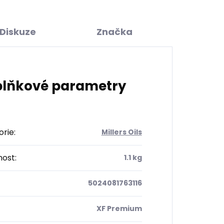
Diskuze
Značka
lňkové parametry
orie
:
Millers Oils
ost
:
1.1 kg
5024081763116
XF Premium