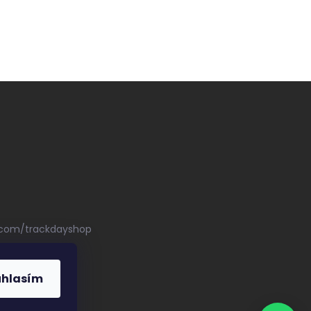
.com/trackdayshop
uhlasím