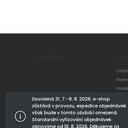
Z
á
p
a
FACEBOOK
INF
t
í
Obch
Podmí
Prodá
Mapa 
Dovolená 31. 7.–8. 8. 2026: e-shop
zůstává v provozu, expedice objednávek
Konta
Tento web 
však bude v tomto období omezená.
tohoto webu
Standardní vyřizování objednávek
Více infor
obnovíme od 10. 8. 2026. Děkujeme za