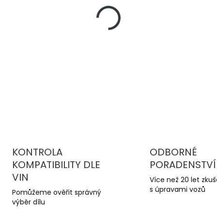
−
+
Víceúčelová hydraulická 
DETAILNÍ INFORMACE
KONTROLA
ODBORNÉ
KOMPATIBILITY DLE
PORADENSTVÍ
VIN
Více než 20 let zku
s úpravami vozů
Pomůžeme ověřit správný
výběr dílu