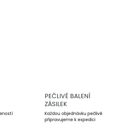
Přidat do košíku
kapalina pro moderní hydraulické systémy.
ZEPTAT SE
PEČLIVÉ BALENÍ
ZÁSILEK
šeností
Každou objednávku pečlivě
připravujeme k expedici