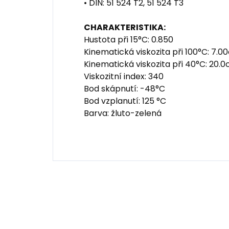
• DIN: 51 524 T2, 51 524 T3
CHARAKTERISTIKA:
Hustota při 15°C: 0.850
Kinematická viskozita při 100°C: 7.0
Kinematická viskozita při 40°C: 20.0
Viskozitní index: 340
Bod skápnutí: -48°C
Bod vzplanutí: 125 °C
Barva: žluto-zelená