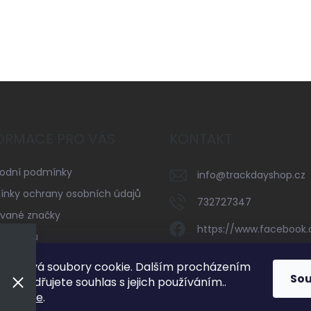
ORMACE PRO VÁS
KONTAKT
odní podmínky
info
@
trackdayshop.cz
nky ochrany osobních údajů
732727347
vané značky
https://www.facebook
serveru
trackdayshop
kty
používá soubory cookie. Dalším procházením
So
 vyjadřujete souhlas s jejich používáním..
732727347
mací
zde
.