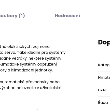
soubory (1)
Hodnocení
Dop
etně elektrických, zejména
ká serva. Také ideální pro systémy
ládané větráky, některé systémy
pneumatické systémy odpružení
Kateg
ry a klimatizační jednotky.
Hmotn
ro automatické převodovky nebo
výrobce naleznete v uživatelské
EAN
:
Řada
: