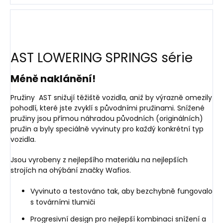
AST LOWERING SPRINGS série
Méně naklánění!
Pružiny AST snižují těžiště vozidla, aniž by výrazně omezily
pohodlí, které jste zvyklí s původními pružinami. Snížené
pružiny jsou přímou náhradou původních (originálních)
pružin a byly speciálně vyvinuty pro každý konkrétní typ
vozidla.
Jsou vyrobeny z nejlepšího materiálu na nejlepších
strojích na ohýbání značky Wafios.
Vyvinuto a testováno tak, aby bezchybně fungovalo
s továrními tlumiči
Progresivní design pro nejlepší kombinaci snížení a