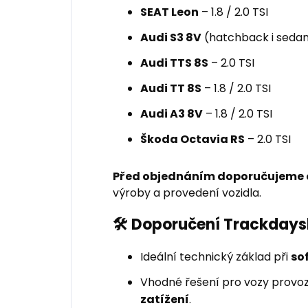
SEAT Leon
– 1.8 / 2.0 TSI
Audi S3 8V
(hatchback i sedan)
Audi TTS 8S
– 2.0 TSI
Audi TT 8S
– 1.8 / 2.0 TSI
Audi A3 8V
– 1.8 / 2.0 TSI
Škoda Octavia RS
– 2.0 TSI
Před objednáním doporučujeme o
výroby a provedení vozidla.
🛠️ Doporučení Trackday
Ideální technický základ při
so
Vhodné řešení pro vozy provo
zatížení
.