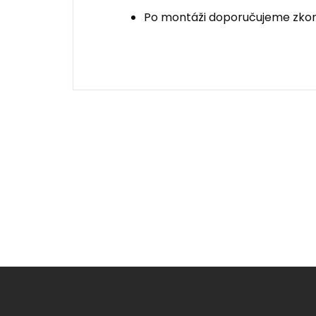
Po montáži doporučujeme zko
Z
á
p