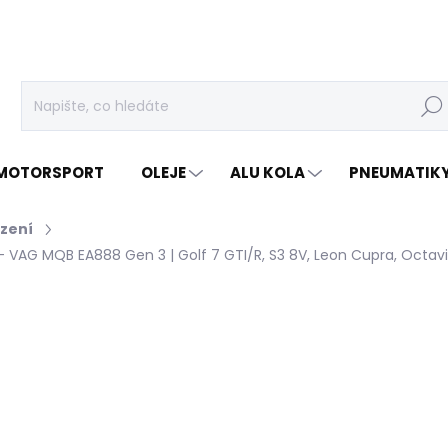
Hleda
MOTORSPORT
OLEJE
ALU KOLA
PNEUMATIK
zení
– VAG MQB EA888 Gen 3 | Golf 7 GTI/R, S3 8V, Leon Cupra, Octav
cení
ZNAČKA:
AIRTEC MOTORSPORT
24 509 Kč
/ ks
20 255 Kč bez DPH
Měrná
SKLADEM U DODAVATELE
cena: