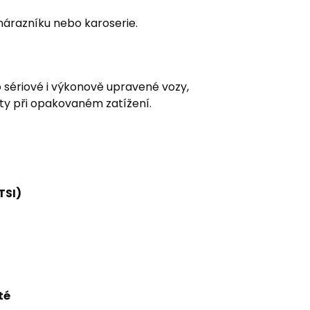
nárazníku nebo karoserie.
 sériové i výkonově upravené vozy,
oty při opakovaném zatížení.
TSI)
té