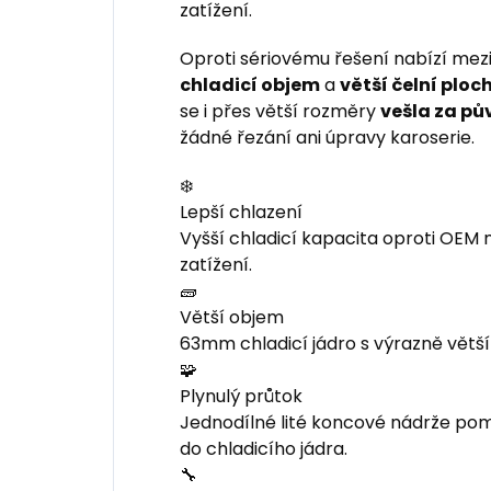
zatížení.
Oproti sériovému řešení nabízí mez
chladicí objem
a
větší čelní ploc
se i přes větší rozměry
vešla za pů
žádné řezání ani úpravy karoserie.
❄️
Lepší chlazení
Vyšší chladicí kapacita oproti OEM
zatížení.
🧱
Větší objem
63mm chladicí jádro s výrazně větš
🧩
Plynulý průtok
Jednodílné lité koncové nádrže po
do chladicího jádra.
🔧