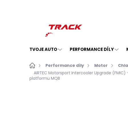
Přejít
na
obsah
TVOJE AUTO
PERFORMANCE DÍLY
Domů
Performance díly
Motor
Chla
AIRTEC Motorsport Intercooler Upgrade (FMIC) 
platformu MQB
Neohodnoceno
Podrobnosti hodno