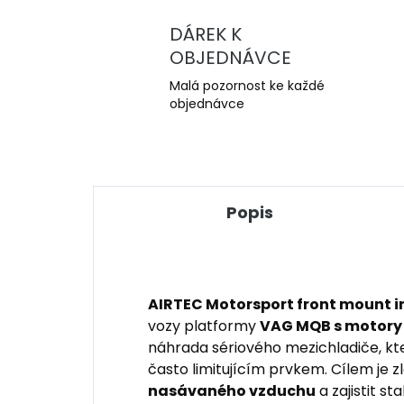
DÁREK K
OBJEDNÁVCE
Malá pozornost ke každé
objednávce
Popis
AIRTEC Motorsport front mount i
vozy platformy
VAG MQB s motory
náhrada sériového mezichladiče, kt
často limitujícím prvkem. Cílem je z
nasávaného vzduchu
a zajistit s