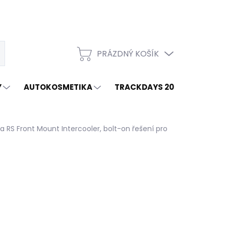
PRÁZDNÝ KOŠÍK
t
NÁKUPNÍ
KOŠÍK
Y
AUTOKOSMETIKA
TRACKDAYS 2026
ZNAČ
ia RS
Front Mount Intercooler, bolt-on řešení pro