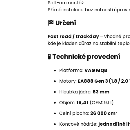
Bolt-on montáž
Přímá instalace bez nutnosti úprav 
🏁 Určení
Fast road / trackday
– vhodné pro
kde je kladen důraz na stabilní tepl
🧪 Technické provedení
Platforma:
VAG MQB
Motory:
EA888 Gen 3 (1.8 / 2.0 
Hloubka jádra:
63 mm
Objem:
16,4 l
(OEM: 9,1 l)
Čelní plocha:
26 000 cm²
Koncové nádrže:
jednodílné li