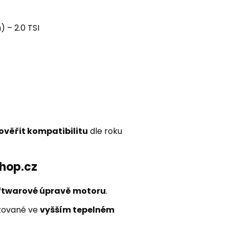
 – 2.0 TSI
věřit kompatibilitu
dle roku
shop.cz
ftwarové úpravě motoru
.
zované ve
vyšším tepelném