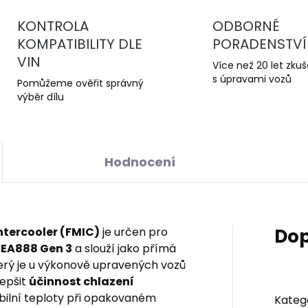
KONTROLA
ODBORNÉ
KOMPATIBILITY DLE
PORADENSTVÍ
VIN
Více než 20 let zku
s úpravami vozů
Pomůžeme ověřit správný
výběr dílu
Hodnocení
ntercooler (FMIC)
je určen pro
Dop
 EA888 Gen 3
a slouží jako přímá
erý je u výkonově upravených vozů
lepšit
účinnost chlazení
tabilní teploty při opakovaném
Kateg