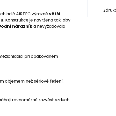
Záruk
ichladič AIRTEC výrazně
větší
hu
. Konstrukce je navržena tak, aby
vodní nárazník
a nevyžadovala
 mezichladiči při opakovaném
ím objemem než sériové řešení.
máhají rovnoměrně rozvést vzduch