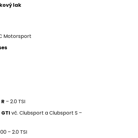
kový lak
EC Motorsport
ses
 R
– 2.0 TSI
 GTI
vč. Clubsport a Clubsport S –
00 – 2.0 TSI